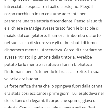
intrecciata, sospesa tra i pali di sostegno. Piegò il
corpo racchiuso in un costume aderente per
prendere una traiettoria discendente. Pensò al suo tè
e si chiese se Madge avesse tirato fuori le braciole di
maiale dal congelatore. Il rumore rimbombò distorto
nel suo casco di sicurezza e gli ultimi sbuffi di fumo si
dispersero mentre lui scendeva. Cercò di ricordare se
avesse ritirato il piumone dalla tintoria. Avrebbe
potuto farlo mentre restituiva i libri in biblioteca
l'indomani, pensò, tenendo le braccia strette. La sua
velocità era buona.
La forte raffica d'aria che lo spingeva fuori dalla canna
era stata così eccitante i primi giorni. Lui esplodeva nel
cielo, libero da legami, il corpo che spumeggiava di
euforia. Ormai sembrava solo esposto agli spifferi.