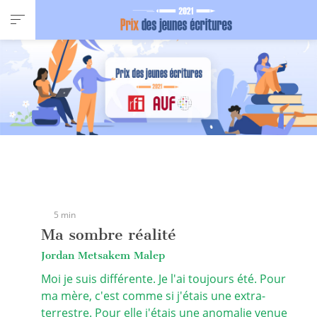
Panneau de gestion des cookies
5 min
Ma sombre réalité
Jordan Metsakem Malep
Moi je suis différente. Je l'ai toujours été. Pour
ma mère, c'est comme si j'étais une extra-
terrestre. Pour elle j'étais une anomalie venue