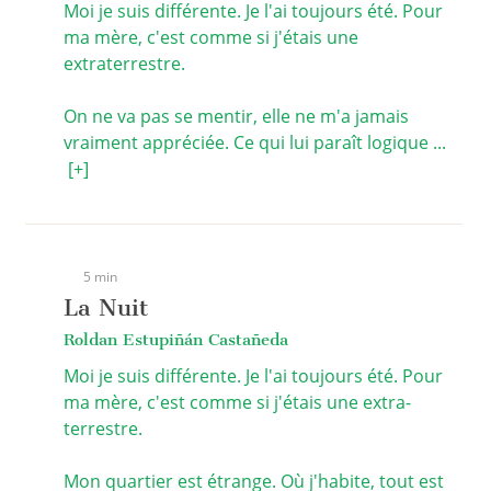
Moi je suis différente. Je l'ai toujours été. Pour
ma mère, c'est comme si j'étais une
extraterrestre.
On ne va pas se mentir, elle ne m'a jamais
vraiment appréciée. Ce qui lui paraît logique ...
[+]
5 min
La Nuit
Roldan Estupiñán Castañeda
Moi je suis différente. Je l'ai toujours été. Pour
ma mère, c'est comme si j'étais une extra-
terrestre.
Mon quartier est étrange. Où j'habite, tout est