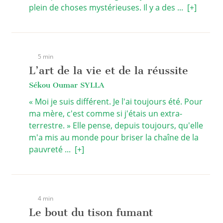
plein de choses mystérieuses. Il y a des ...
[+]
5 min
L’art de la vie et de la réussite
Sékou Oumar SYLLA
« Moi je suis différent. Je l'ai toujours été. Pour
ma mère, c'est comme si j'étais un extra-
terrestre. » Elle pense, depuis toujours, qu'elle
m'a mis au monde pour briser la chaîne de la
pauvreté ...
[+]
4 min
Le bout du tison fumant