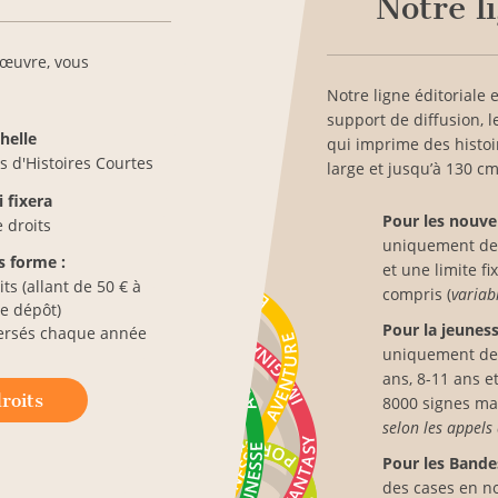
Notre l
 œuvre, vous
Notre ligne éditoriale e
support de diffusion, 
helle
qui imprime des histo
s d'Histoires Courtes
large et jusqu’à 130 cm
 fixera
Pour les nouvel
e droits
uniquement de l
 forme :
et une limite 
ts (allant de 50 € à
compris (
variab
de dépôt)
Pour la jeuness
versés chaque année
uniquement de l
ans, 8-11 ans et
roits
8000 signes ma
selon les appels
Pour les Bande
des cases en no