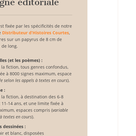
igne éditoriale
st fixée par les spécificités de notre
le
Distributeur d’Histoires Courtes
,
ires sur un papyrus de 8 cm de
 de long.
les (et les poèmes) :
a fiction, tous genres confondus,
fixée à 8000 signes maximum, espace
le selon les appels à textes en cours
).
e :
a fiction, à destination des 6-8
 11-14 ans, et une limite fixée à
ximum, espaces compris (
variable
 à textes en cours
).
s dessinées :
ir et blanc, disposées