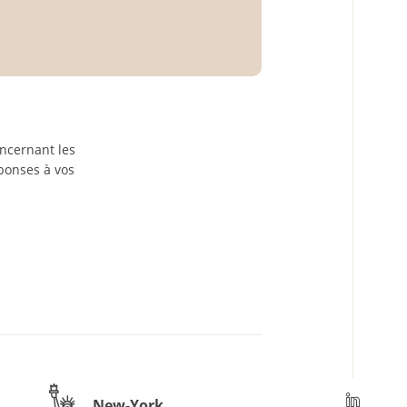
oncernant les
éponses à vos
New-York