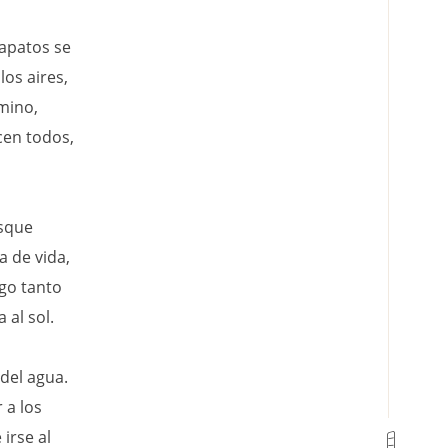
zapatos se
os aires,
mino,
cen todos,
osque
a de vida,
go tanto
 al sol.
 del agua.
 a los
irse al