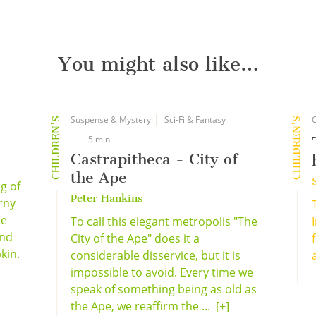
You might also like…
Suspense & Mystery
Sci-Fi & Fantasy
CHILDREN'S
CHILDREN'S
5 min
Castrapitheca - City of
the Ape
ng of
Peter Hankins
orny
he
To call this elegant metropolis "The
und
City of the Ape" does it a
kin.
considerable disservice, but it is
impossible to avoid. Every time we
speak of something being as old as
the Ape, we reaffirm the ...
[+]