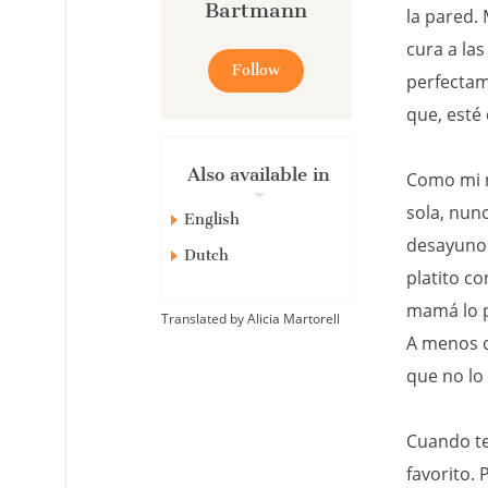
Bartmann
la pared.
cura a las
Follow
perfectam
que, esté
Also available in
Como mi m
sola, nun
English
desayuno 
Dutch
platito co
mamá lo p
Translated by Alicia Martorell
A menos q
que no lo 
Cuando te
favorito.