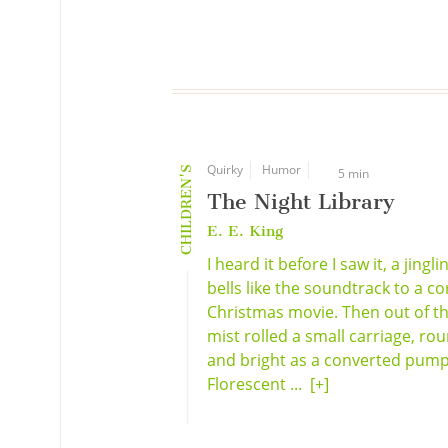
Quirky
Humor
CHILDREN'S
5 min
The Night Library
E. E. King
I heard it before I saw it, a jingli
bells like the soundtrack to a c
Christmas movie. Then out of t
mist rolled a small carriage, ro
and bright as a converted pump
Florescent ...
[+]