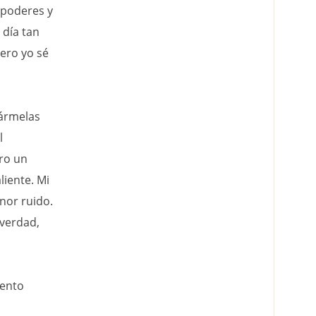
rpoderes y
 día tan
ero yo sé
ármelas
l
tro un
liente. Mi
nor ruido.
 verdad,
mento