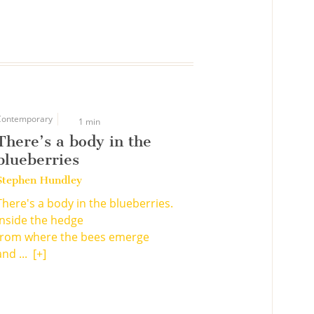
Contemporary
1 min
There’s a body in the
blueberries
Stephen Hundley
There's a body in the blueberries.
Inside the hedge
from where the bees emerge
and ...
[+]