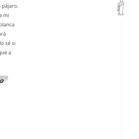
 pájaro.
a mi
 blanca
ará
o sé si
que a