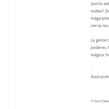
Sonrío ed
nubes? ¡S
mágicamen
cerrar los
La gente 
poderes. 
mágica, h
-
Ilustració
© Short Éditi