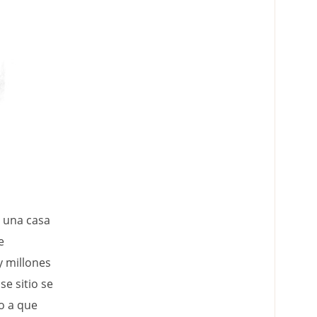
s una casa
e
y millones
se sitio se
do a que