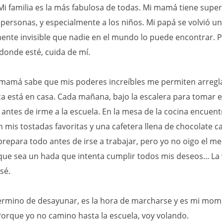
 Mi familia es la más fabulosa de todas. Mi mamá tiene supe
 personas, y especialmente a los niños. Mi papá se volvió un
ente invisible que nadie en el mundo lo puede encontrar. P
 donde esté, cuida de mí.
amá sabe que mis poderes increíbles me permiten arregl
ca está en casa. Cada mañana, bajo la escalera para tomar e
antes de irme a la escuela. En la mesa de la cocina encuen
n mis tostadas favoritas y una cafetera llena de chocolate ca
repara todo antes de irse a trabajar, pero yo no oigo el me
ue sea un hada que intenta cumplir todos mis deseos... La
sé.
rmino de desayunar, es la hora de marcharse y es mi mo
 Porque yo no camino hasta la escuela, voy volando.