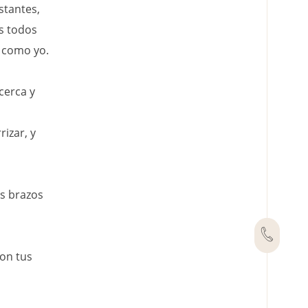
stantes,
s todos
 como yo.
cerca y
izar, y
os brazos
con tus