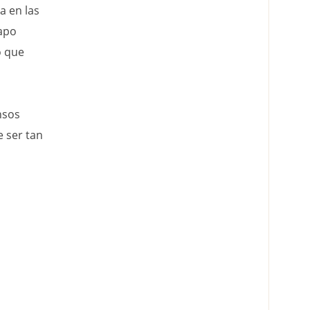
a en las
apo
o que
nsos
e ser tan