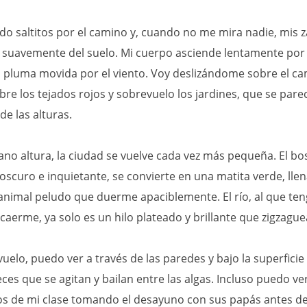
do saltitos por el camino y, cuando no me mira nadie, mis 
suavemente del suelo. Mi cuerpo asciende lentamente por l
pluma movida por el viento. Voy deslizándome sobre el ca
bre los tejados rojos y sobrevuelo los jardines, que se pare
de las alturas.
no altura, la ciudad se vuelve cada vez más pequeña. El b
scuro e inquietante, se convierte en una matita verde, llen
nimal peludo que duerme apaciblemente. El río, al que ten
aerme, ya solo es un hilo plateado y brillante que zigzaguea
uelo, puedo ver a través de las paredes y bajo la superficie
ces que se agitan y bailan entre las algas. Incluso puedo ver
os de mi clase tomando el desayuno con sus papás antes de 