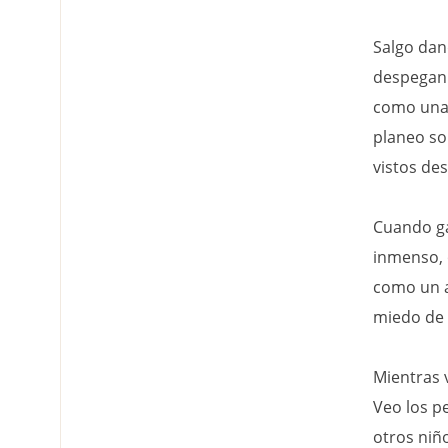
Salgo dan
despegan 
como una 
planeo so
vistos des
Cuando ga
inmenso, o
como un a
miedo de c
Mientras v
Veo los pe
otros niñ