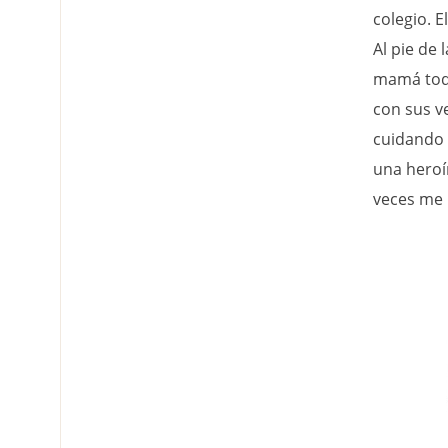
colegio. 
Al pie de 
mamá todo
con sus ve
cuidando 
una heroí
veces me 