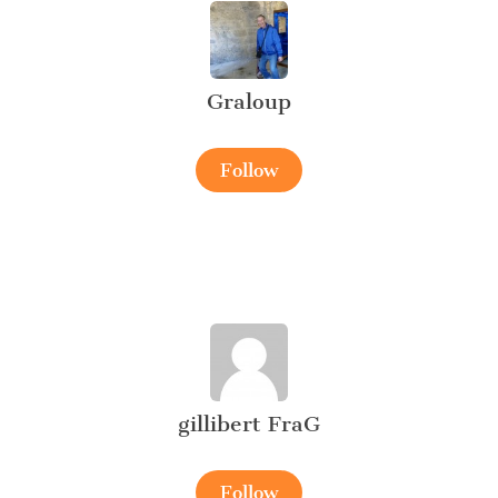
Graloup
Follow
gillibert FraG
Follow