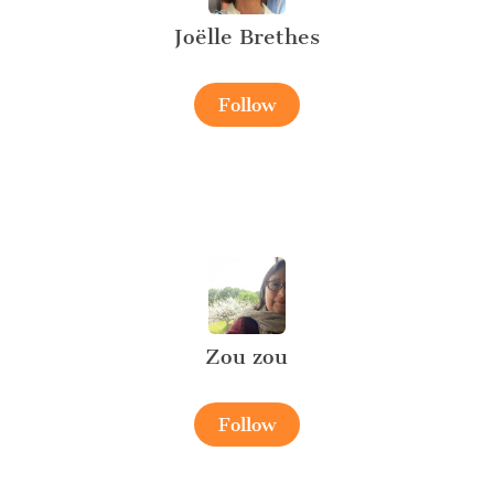
Joëlle Brethes
Follow
Zou zou
Follow