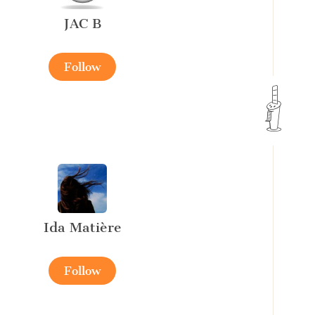
JAC B
Follow
Ida Matière
Follow