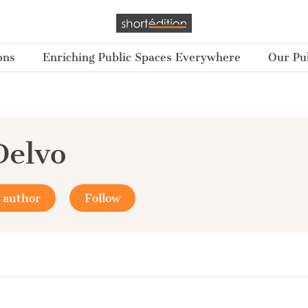
ons
Enriching Public Spaces Everywhere
Our Pub
Delvo
 author
Follow