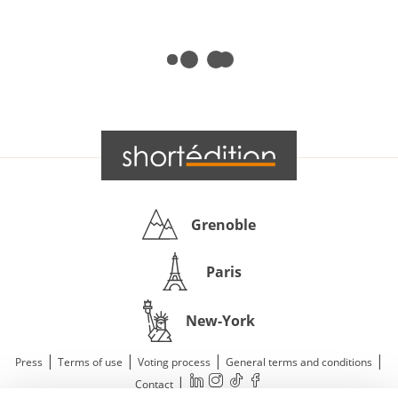
Grenoble
Paris
New-York
|
|
|
|
Press
Terms of use
Voting process
General terms and conditions
|
Contact