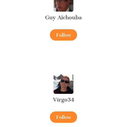
Guy Aïchouba
Follow
Virgo34
Follow