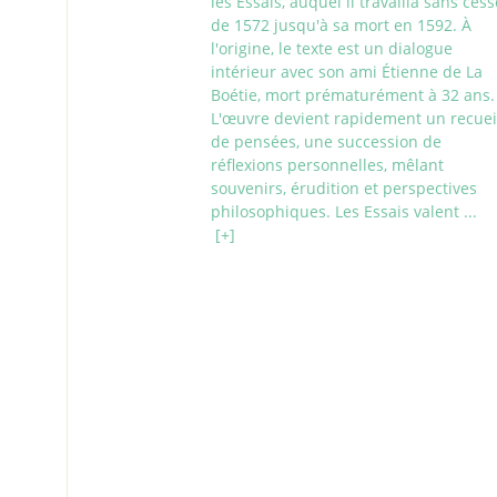
les Essais, auquel il travailla sans cess
de 1572 jusqu'à sa mort en 1592. À
l'origine, le texte est un dialogue
intérieur avec son ami Étienne de La
Boétie, mort prématurément à 32 ans.
L'œuvre devient rapidement un recuei
de pensées, une succession de
réflexions personnelles, mêlant
souvenirs, érudition et perspectives
philosophiques. Les Essais valent ...
[+]