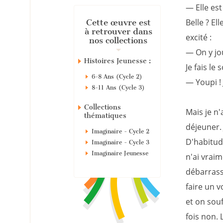
— Elle est
Belle ? El
Cette œuvre est
à retrouver dans
excité :
nos collections
— On y jou
Histoires Jeunesse :
Je fais le 
6-8 Ans (Cycle 2)
— Youpi ! J
8-11 Ans (Cycle 3)
Collections
Mais je n'
thématiques
déjeuner.
Imaginaire - Cycle 2
D'habitude
Imaginaire - Cycle 3
Imaginaire Jeunesse
n'ai vraim
débarrasse
faire un 
et on souf
fois non. 