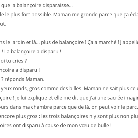
que la balançoire disparaisse...
ffle le plus fort possible. Maman me gronde parce que ça éc
ut.
ns le jardin et là... plus de balançoire ! Ça a marché ! J'appelle
 La balançoire a disparu !
i tu cries ?
nçoire a disparu !
i ? réponds Maman.
es yeux ronds, gros comme des billes. Maman ne sait plus ce 
oire ! Je lui explique et elle me dit que j'ai une sacrée imagi
ours dans ma chambre parce que de là, on peut voir le parc. E
ncore plus gros : les trois balançoires n'y sont plus non pl
çoires ont disparu à cause de mon vœu de bulle !