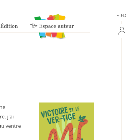
FR
 Édition
Espace auteur
une
e, j'ai
au ventre