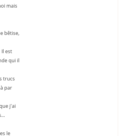
moi mais
e bêtise,
Il est
nde qui il
s trucs
là par
que j'ai
...
es le