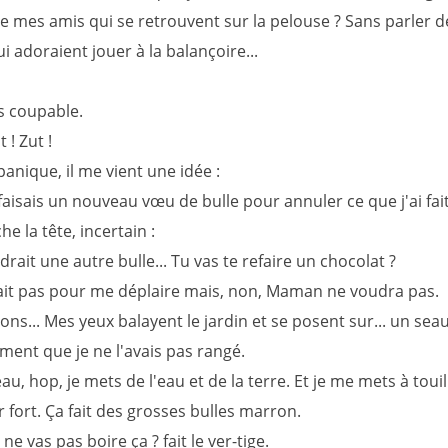
 mes amis qui se retrouvent sur la pelouse ? Sans parler d
i adoraient jouer à la balançoire...
s coupable.
 ! Zut !
anique, il me vient une idée :
 faisais un nouveau vœu de bulle pour annuler ce que j'ai fait
he la tête, incertain :
udrait une autre bulle... Tu vas te refaire un chocolat ?
ait pas pour me déplaire mais, non, Maman ne voudra pas.
ons... Mes yeux balayent le jardin et se posent sur... un seau
ent que je ne l'avais pas rangé.
au, hop, je mets de l'eau et de la terre. Et je me mets à touill
r fort. Ça fait des grosses bulles marron.
ne vas pas boire ça ? fait le ver-tige.