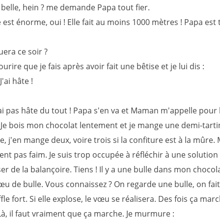
 belle, hein ? me demande Papa tout fier.
le est énorme, oui ! Elle fait au moins 1000 mètres ! Papa est 
era ce soir ?
sourire que je fais après avoir fait une bêtise et je lui dis :
'ai hâte !
ai pas hâte du tout ! Papa s'en va et Maman m'appelle pour l
 Je bois mon chocolat lentement et je mange une demi-tarti
, j'en mange deux, voire trois si la confiture est à la mûre. M
ent pas faim. Je suis trop occupée à réfléchir à une solutio
r de la balançoire. Tiens ! Il y a une bulle dans mon chocolat
vœu de bulle. Vous connaissez ? On regarde une bulle, on fai
fle fort. Si elle explose, le vœu se réalisera. Des fois ça mar
Là, il faut vraiment que ça marche. Je murmure :