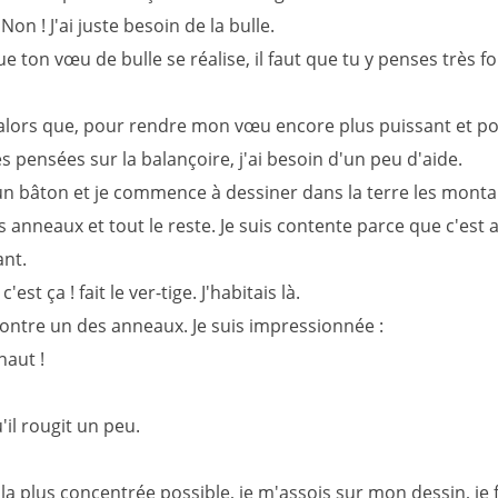
Non ! J'ai juste besoin de la bulle.
 ton vœu de bulle se réalise, il faut que tu y penses très for
 alors que, pour rendre mon vœu encore plus puissant et po
 pensées sur la balançoire, j'ai besoin d'un peu d'aide.
 un bâton et je commence à dessiner dans la terre les montan
s anneaux et tout le reste. Je suis contente parce que c'est 
nt.
'est ça ! fait le ver-tige. J'habitais là.
montre un des anneaux. Je suis impressionnée :
haut !
u'il rougit un peu.
la plus concentrée possible, je m'assois sur mon dessin, je 