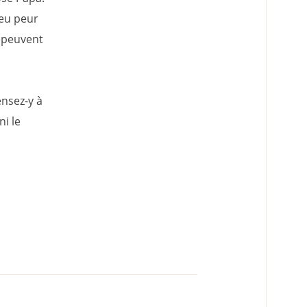
peu peur
s peuvent
ensez-y à
ni le