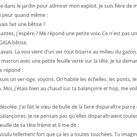
e dans le jardin pour admirer mon exploit. Je suis fière de 
eu peur quand même :
vais fait une bêtise ?
antes, j'espère ? Me répond une petite voix. Ce n'est pas un
GIGA-bêtise.
e savais. La voix vient d'un ver tout bizarre au milieu du gazon. 
t marron avec une petite feuille verte sur la tête. Je lui dema
me répond :
suis un ver-tige, voyons. On habite les échelles, les ponts, le
Moi, j'étais bien au chaud sur ta balançoire et hop, me voi
désolée. J'ai fait le vœu de bulle de la faire disparaître parce 
alançoires. Je ne pensais pas qu'elles disparaîtraient toutes
euille de sa tête frémit et il me dit :
voulu tellement fort que ça les a toutes touchées. Tu imagin