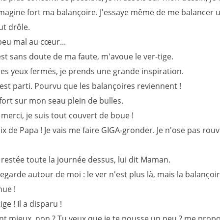
'imagine fort ma balançoire. J'essaye même de me balancer 
ut drôle.
peu mal au cœur...
st sans doute de ma faute, m'avoue le ver-tige.
les yeux fermés, je prends une grande inspiration.
'est parti. Pourvu que les balançoires reviennent !
 fort sur mon seau plein de bulles.
merci, je suis tout couvert de boue !
oix de Papa ! Je vais me faire GIGA-gronder. Je n'ose pas rouvr
 restée toute la journée dessus, lui dit Maman.
regarde autour de moi : le ver n'est plus là, mais la balançoire
nue !
ge ! Il a disparu !
nt mieux, non ? Tu veux que je te pousse un peu ? me prop