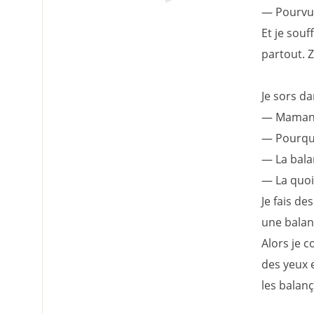
— Pourvu 
Et je sou
partout. Z
Je sors da
— Maman !
— Pourquo
— La bala
— La quo
Je fais d
une balanç
Alors je c
des yeux e
les balan