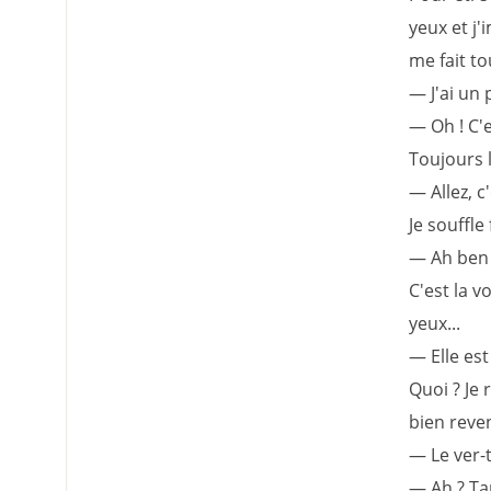
yeux et j
me fait to
— J'ai un 
— Oh ! C'e
Toujours 
— Allez, c
Je souffle
— Ah ben 
C'est la v
yeux...
— Elle est
Quoi ? Je 
bien reve
— Le ver-ti
— Ah ? Ta