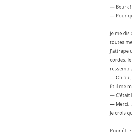
— Beurk ! 
— Pour que
Je me dis
toutes mes
J'attrape
cordes, le
ressembla
— Oh oui, c
Et il me 
— C'était 
— Merci...
Je crois q
Pour être 