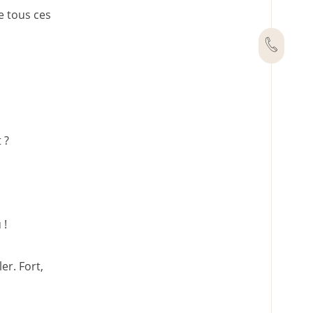
e tous ces
 ?
 !
er. Fort,