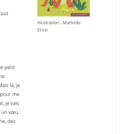
tout
Illustration : Mathilde
Ernst
e petit
ne.
ais là, je
n pour me
, je vais
t un vœu
che, des