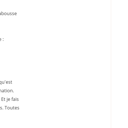
labousse
 :
qu'est
nation.
t je fais
us. Toutes