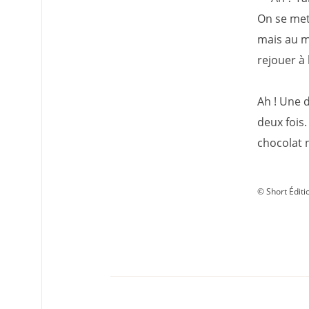
On se met 
mais au m
rejouer à 
Ah ! Une d
deux fois.
chocolat n
© Short Éditi