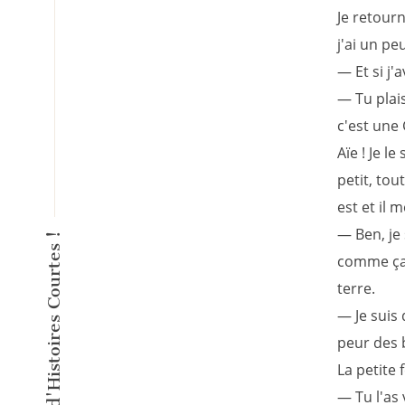
Je retourn
j'ai un p
— Et si j'a
— Tu plais
c'est une 
Aïe ! Je l
petit, tou
est et il 
— Ben, je 
comme ça. 
terre.
— Je suis 
peur des b
La petite f
— Tu l'as 