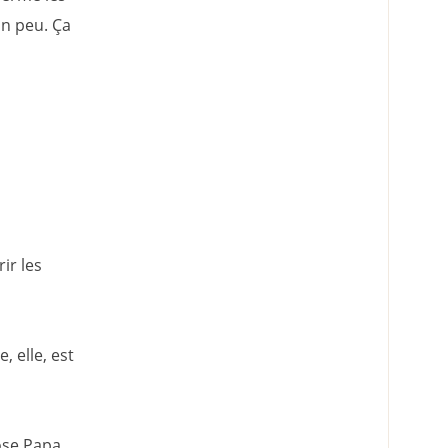
un peu. Ça
ir les
, elle, est
ose Papa.