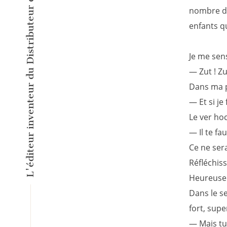
L'éditeur inventeur du Distributeur d'Histoires Courtes !
nombre de
enfants qu
Je me sen
— Zut ! Zut
Dans ma p
— Et si je
Le ver hoc
— Il te fa
Ce ne ser
Réfléchiss
Heureusem
Dans le se
fort, supe
— Mais tu 