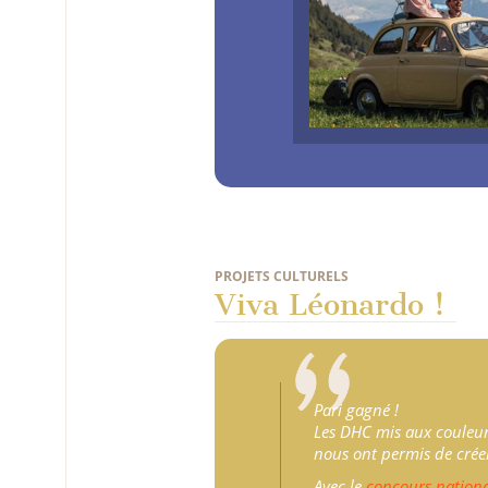
PROJETS CULTURELS
Viva Léonardo !
Pari gagné !
Les DHC mis aux couleu
nous ont permis de crée
Avec le
concours nationa