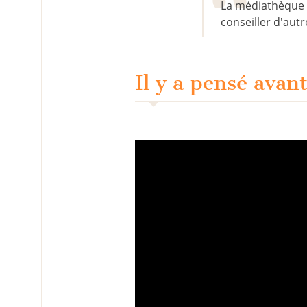
La médiathèque v
conseiller d'autr
Il y a pensé avan