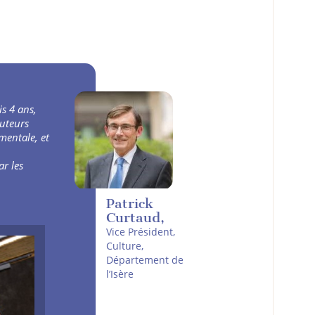
s 4 ans,
buteurs
mentale, et
r les
Patrick
Curtaud,
Vice Président,
Culture,
Département de
l’Isère