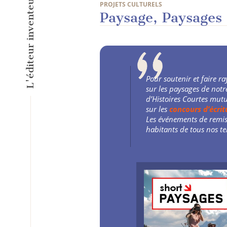
PROJETS CULTURELS
Paysage, Paysages
Pour soutenir et faire r
sur les paysages de notr
d’Histoires Courtes mutu
sur les
concours d’écri
Les événements de remise
habitants de tous nos te