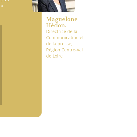
 »
Maguelone
Hédon,
Directrice de la
Communication et
de la presse,
Région Centre-Val
de Loire