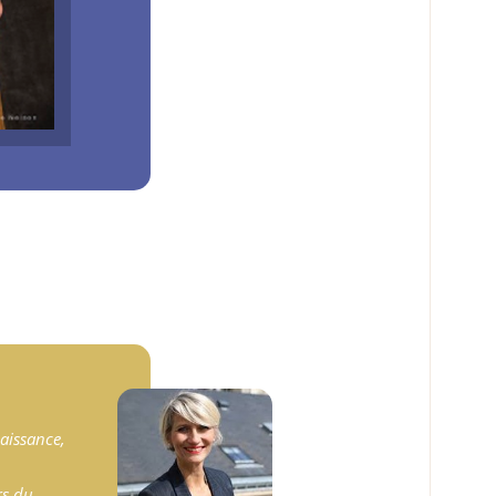
aissance,
rs du