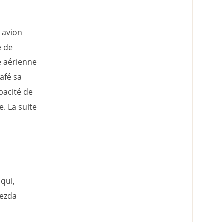
n avion
e de
ie aérienne
café sa
apacité de
. La suite
 qui,
vezda