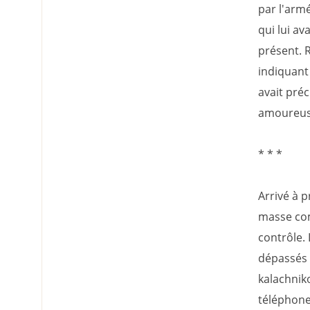
par l'armé
qui lui av
présent. 
indiquant 
avait préc
amoureuse
* * *
Arrivé à 
masse com
contrôle. 
dépassés 
kalachnik
téléphone 