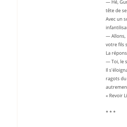
— Hé, Gun
tête de s
Avec un so
infantilis
— Allons, 
votre fils 
La réponse
— Toi, le 
Il s'éloi
ragots du 
autrement 
« Revoir Li
* * *