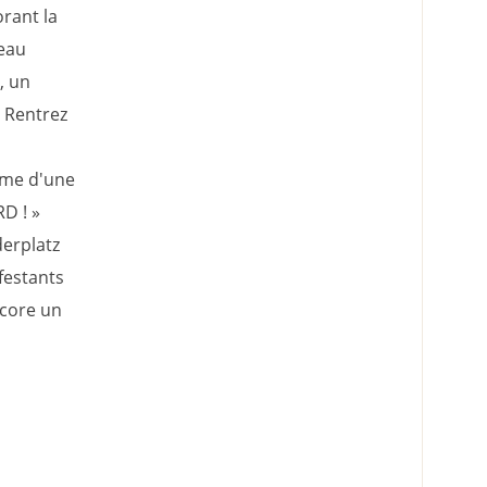
rant la
'eau
, un
« Rentrez
mme d'une
D ! »
derplatz
festants
ncore un