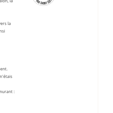
alon, la
ers la
nsi
ent.
n'étais
murant :