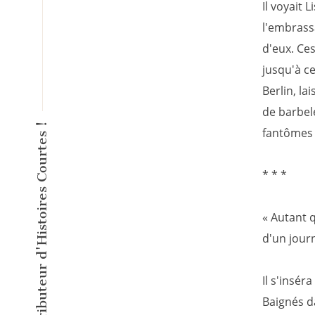
Il voyait 
l'embrass
d'eux. Ce
jusqu'à c
Berlin, la
de barbel
L'éditeur inventeur du Distributeur d'Histoires Courtes !
fantômes d
* * *
« Autant 
d'un jour
Il s'insér
Baignés d