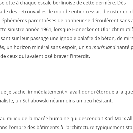
Liselotte à chaque escale berlinoise de cette dernière. Dès
ade des retrouvailles, le monde entier cessait d'exister en 
s éphémères parenthèses de bonheur se déroulèrent sans 
ette sinistre année 1961, lorsque Honecker et Ulbricht mutil
issant sur leur passage une ignoble balafre de béton, de mir
és, un horizon minéral sans espoir, un
no man's land
hanté p
e ceux qui avaient osé braver l'interdit.
que je sache, immédiatement », avait donc rétorqué à la que
naliste, un Schabowski néanmoins un peu hésitant.
a au milieu de la marée humaine qui descendait Karl Marx All
ans l'ombre des bâtiments à l'architecture typiquement sta