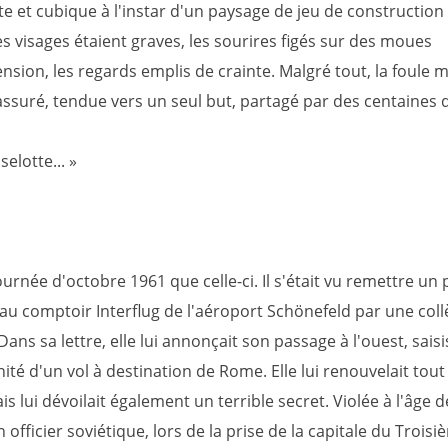
te et cubique à l'instar d'un paysage de jeu de construction
es visages étaient graves, les sourires figés sur des moues
sion, les regards emplis de crainte. Malgré tout, la foule 
ssuré, tendue vers un seul but, partagé par des centaines d
selotte... »
urnée d'octobre 1961 que celle-ci. Il s'était vu remettre un p
 au comptoir Interflug de l'aéroport Schönefeld par une col
 Dans sa lettre, elle lui annonçait son passage à l'ouest, sais
ité d'un vol à destination de Rome. Elle lui renouvelait tout
 lui dévoilait également un terrible secret. Violée à l'âge d
 officier soviétique, lors de la prise de la capitale du Trois