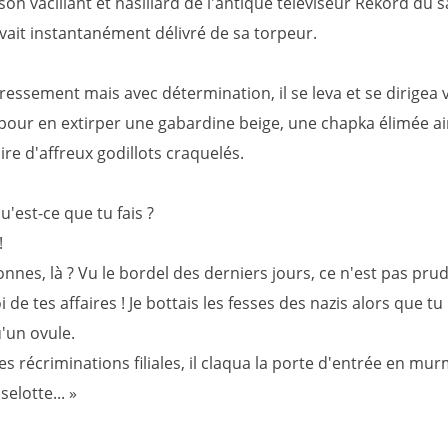
son vacillant et nasillard de l'antique téléviseur Rekord du s
avait instantanément délivré de sa torpeur.
essement mais avec détermination, il se leva et se dirigea v
pour en extirper une gabardine beige, une chapka élimée ai
re d'affreux godillots craquelés.
'est-ce que tu fais ?
!
nes, là ? Vu le bordel des derniers jours, ce n'est pas prud
 de tes affaires ! Je bottais les fesses des nazis alors que tu 
'un ovule.
es récriminations filiales, il claqua la porte d'entrée en mur
selotte... »