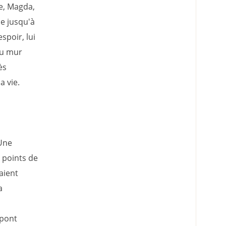
le, Magda,
ce jusqu'à
spoir, lui
du mur
ès
 vie.
Une
 points de
aient
a
 pont