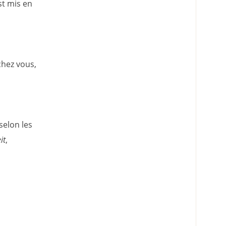
st mis en
chez vous,
selon les
it
,