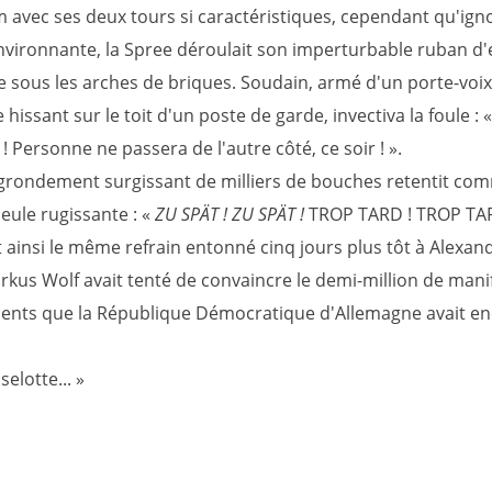
avec ses deux tours si caractéristiques, cependant qu'igno
nvironnante, la Spree déroulait son imperturbable ruban d
e sous les arches de briques. Soudain, armé d'un porte-voix
 hissant sur le toit d'un poste de garde, invectiva la foule : 
! Personne ne passera de l'autre côté, ce soir ! ».
 grondement surgissant de milliers de bouches retentit co
eule rugissante : «
ZU SPÄT ! ZU SPÄT !
TROP TARD ! TROP TAR
 ainsi le même refrain entonné cinq jours plus tôt à Alexan
kus Wolf avait tenté de convaincre le demi-million de mani
sents que la République Démocratique d'Allemagne avait e
selotte... »