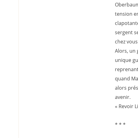
Oberbaum 
tension e
clapotant
sergent se
chez vous 
Alors, un
unique gu
reprenant
quand Mar
alors pré
avenir.
« Revoir Li
* * *