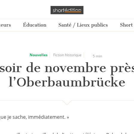
teurs
Éducation
Santé / Lieux publics
Short
Nouvelles
Fiction historique
5 min
soir de novembre prè
l’Oberbaumbrücke
que je sache, immédiatement. »