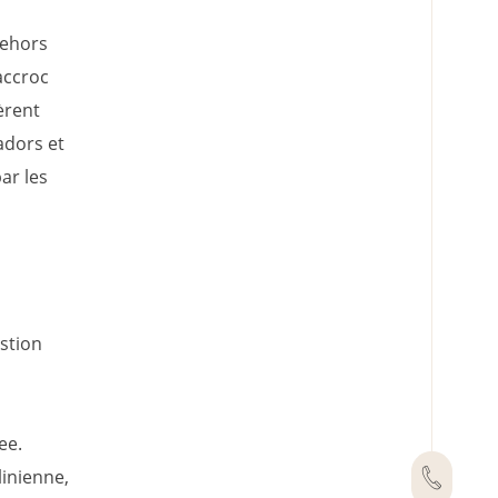
dehors
accroc
èrent
adors et
ar les
stion
ee.
linienne,