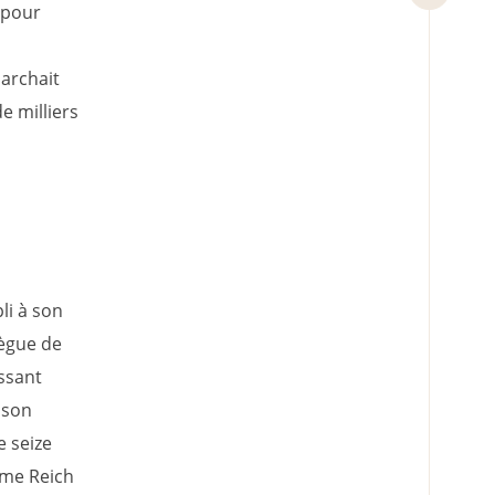
 pour
marchait
e milliers
li à son
lègue de
issant
 son
e seize
ième Reich