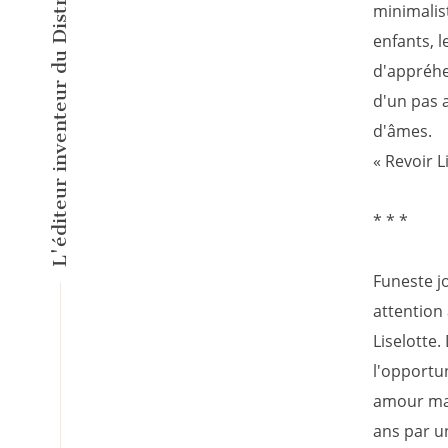
minimalis
enfants, l
d'appréhen
d'un pas a
d'âmes.
« Revoir Li
* * *
Funeste jo
attention
Liselotte.
l'opportun
amour mais
ans par un