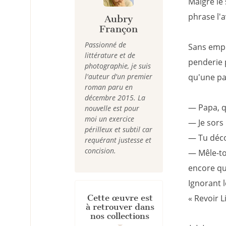
Malgré le 
phrase l'
Aubry
Françon
Passionné de
Sans empr
littérature et de
penderie 
photographie, je suis
l'auteur d'un premier
qu'une pai
roman paru en
décembre 2015. La
— Papa, qu
nouvelle est pour
moi un exercice
— Je sors 
périlleux et subtil car
— Tu décon
requérant justesse et
concision.
— Mêle-toi
encore qu
Ignorant l
Cette œuvre est
« Revoir Li
à retrouver dans
nos collections