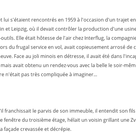
et lui s'étaient rencontrés en 1959 à l'occasion d'un trajet e
in et Leipzig, où il devait contrôler la production d'une usin
utils. Elle était hôtesse de l'air chez Interflug, la compagn
 lors du frugal service en vol, avait copieusement arrosé de 
uve. Face au joli minois en détresse, il avait été dans l'inc
 mais avait obtenu un rendez-vous avec la belle le soir-même
ire n'était pas très compliquée à imaginer...
il franchissait le parvis de son immeuble, il entendit son fils
 fenêtre du troisième étage, hélait un voisin grillant une Z
la façade crevassée et décrépie.