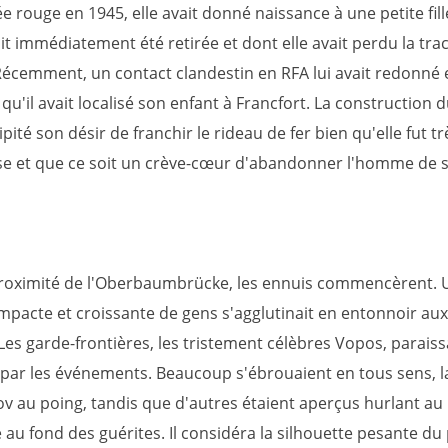
e rouge en 1945, elle avait donné naissance à une petite fil
ait immédiatement été retirée et dont elle avait perdu la tra
Récemment, un contact clandestin en RFA lui avait redonné e
qu'il avait localisé son enfant à Francfort. La construction 
ipité son désir de franchir le rideau de fer bien qu'elle fut tr
 et que ce soit un crève-cœur d'abandonner l'homme de sa
proximité de l'Oberbaumbrücke, les ennuis commencèrent. 
pacte et croissante de gens s'agglutinait en entonnoir aux
Les garde-frontières, les tristement célèbres Vopos, paraiss
par les événements. Beaucoup s'ébrouaient en tous sens, l
ov au poing, tandis que d'autres étaient aperçus hurlant au
au fond des guérites. Il considéra la silhouette pesante du