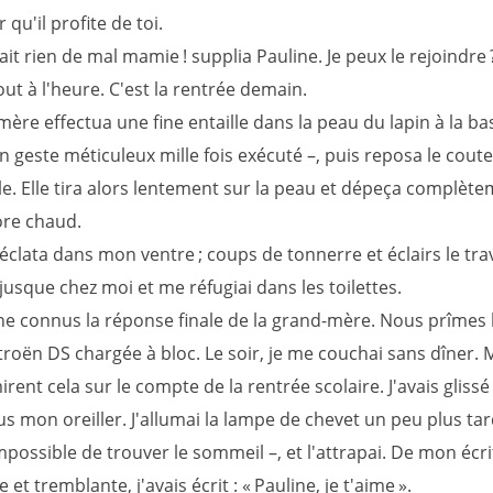
 qu'il profite de toi.
it rien de mal mamie ! supplia Pauline. Je peux le rejoindre 
tout à l'heure. C'est la rentrée demain.
ère effectua une fine entaille dans la peau du lapin à la ba
n geste méticuleux mille fois exécuté –, puis reposa le coute
le. Elle tira alors lentement sur la peau et dépeça complète
ore chaud.
éclata dans mon ventre ; coups de tonnerre et éclairs le tra
jusque chez moi et me réfugiai dans les toilettes.
 ne connus la réponse finale de la grand-mère. Nous prîmes 
troën DS chargée à bloc. Le soir, je me couchai sans dîner. 
rent cela sur le compte de la rentrée scolaire. J'avais glissé 
s mon oreiller. J'allumai la lampe de chevet un peu plus tar
mpossible de trouver le sommeil –, et l'attrapai. De mon écr
 et tremblante, j'avais écrit : « Pauline, je t'aime ».