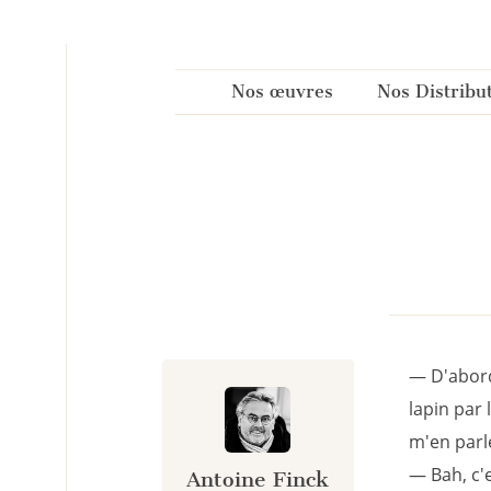
Panneau de gestion des cookies
Nos œuvres
Nos Distribu
— D'abord
lapin par 
m'en parle
— Bah, c'e
Antoine Finck