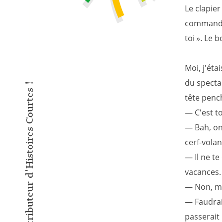
Le clapier
commande. 
toi ». Le 
Moi, j'éta
du spectac
L'éditeur inventeur du Distributeur d'Histoires Courtes !
tête penc
— C'est to
— Bah, on 
cerf-volan
— Il ne te
vacances.
— Non, ma
— Faudrait
passerait 