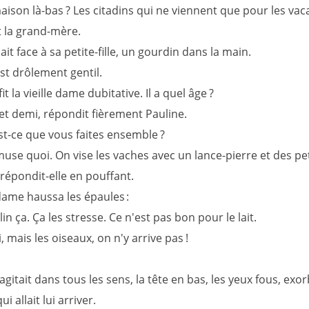
ison là-bas ? Les citadins qui ne viennent que pour les vac
t la grand-mère.
nait face à sa petite-fille, un gourdin dans la main.
est drôlement gentil.
it la vieille dame dubitative. Il a quel âge ?
et demi, répondit fièrement Pauline.
st-ce que vous faites ensemble ?
use quoi. On vise les vaches avec un lance-pierre et des pe
épondit-elle en pouffant.
 dame haussa les épaules :
n ça. Ça les stresse. Ce n'est pas bon pour le lait.
 mais les oiseaux, on n'y arrive pas !
'agitait dans tous les sens, la tête en bas, les yeux fous, exorb
ui allait lui arriver.