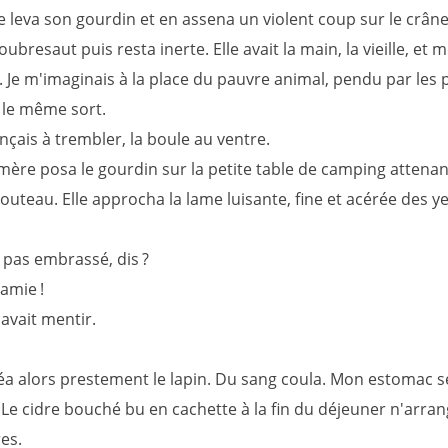
le leva son gourdin et en assena un violent coup sur le crâne
oubresaut puis resta inerte. Elle avait la main, la vieille, et mo
. Je m'imaginais à la place du pauvre animal, pendu par les 
 le même sort.
çais à trembler, la boule au ventre.
mère posa le gourdin sur la petite table de camping attenan
couteau. Elle approcha la lame luisante, fine et acérée des y
a pas embrassé, dis ?
amie !
savait mentir.
léa alors prestement le lapin. Du sang coula. Mon estomac s
 Le cidre bouché bu en cachette à la fin du déjeuner n'arran
es.