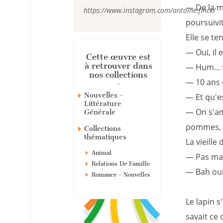
— De la ma
https://www.instagram.com/antoine.finck/
poursuivi
Elle se te
— Oui, il 
Cette œuvre est
à retrouver dans
— Hum... f
nos collections
— 10 ans 
Nouvelles -
— Et qu'e
Littérature
— On s'am
Générale
pommes, r
Collections
thématiques
La vieille
Animal
— Pas mali
Relations De Famille
— Bah oui,
Romance - Nouvelles
Le lapin s
savait ce q