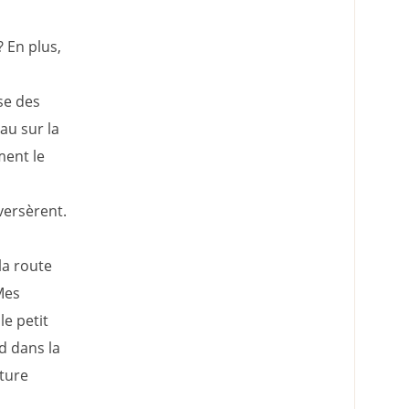
? En plus,
se des
au sur la
ment le
versèrent.
la route
Mes
le petit
d dans la
iture