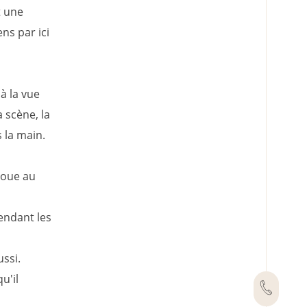
t une
ens par ici
 à la vue
a scène, la
 la main.
joue au
pendant les
ssi.
u'il