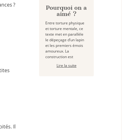
ances ?
Pourquoi on a
aimé ?
Entre torture physique
et torture mentale, ce
texte met en parallèle
le dépeçage d’un lapin
et les premiers émois
amoureux. La
construction est
Lire la suite
tites
ités. Il