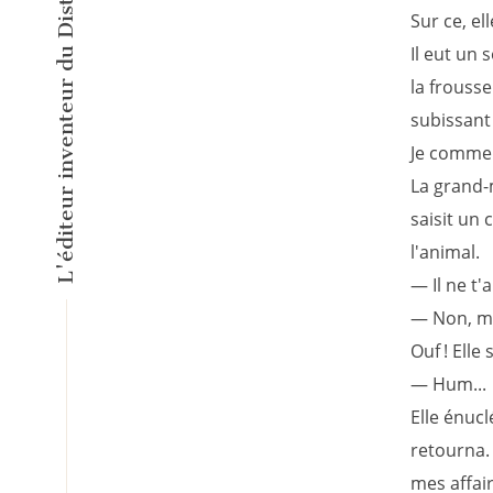
Sur ce, el
Il eut un s
la frousse
subissant
Je commen
La grand-
saisit un 
l'animal.
— Il ne t'
— Non, m
Ouf ! Elle 
— Hum...
Elle énuc
retourna.
mes affair