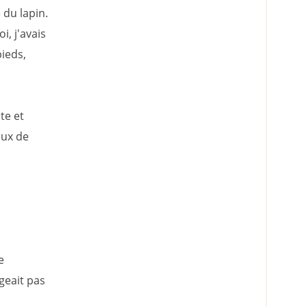
 du lapin.
i, j'avais
pieds,
te et
eux de
e
geait pas