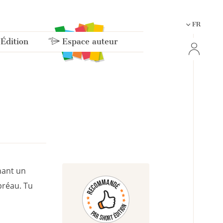
FR
 Édition
Espace auteur
hant un
préau. Tu