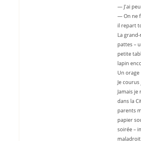
— J'ai peur
— On ne fa
il repart 
La grand-m
pattes – u
petite tab
lapin enc
Un orage 
Je courus 
Jamais je
dans la Ci
parents mi
papier sou
soirée – i
maladroite