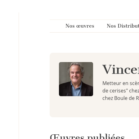
Panneau de gestion des cookies
Nos œuvres
Nos Distribu
Vince
Metteur en scèn
de cerises" che
chez Boule de R
Œuvres publiées