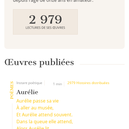
depuis l’âge de onze ans en amateur.
2 979
LECTURES DE SES ŒUVRES
Œuvres publiées
Instant poétique
2979 Histoires distribuées
POÈMES
1 min
Aurélie
Aurélie passe sa vie
À aller au musée,
Et Aurélie attend souvent.
Dans la queue elle attend,
Alors Aurélie lit.