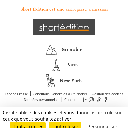
Short Édition est une entreprise à mission
Grenoble
Paris
New-York
|
|
Espace Presse
Conditions Générales d'Utilisation
Gestion des cookies
|
|
|
Données personnelles
Contact
—
© 2011—2026 Short Édition. Tous droits réservés.
Ce site utilise des cookies et vous donne le contrôle sur
Mentions légales
ceux que vous souhaitez activer
Tout accepter
Tout refuser
Personnaliser