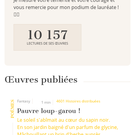
Je mesure votre témérité et votre courage et
vous remercie pour mon podium de lauréate !
🧛‍♀️
10 157
LECTURES DE SES ŒUVRES
Œuvres publiées
Fantasy
4601 Histoires distribuées
POÈMES
1 min
Pauvre loup-garou !
Le soleil s'abîmait au cœur du sapin noir.
En son jardin baigné d'un parfum de glycine,
Mâchouillant un brin d'herbe auprès ...