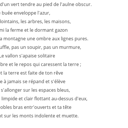
d'un vert tendre au pied de l'aulne obscur.
 buée enveloppe l'azur,
 lointains, les arbres, les maisons,
mi la ferme et le dormant gazon
e la montagne une ombre aux lignes pures.
uffle, pas un soupir, pas un murmure,
Le vallon s'apaise solitaire
re et le repos qui caressent la terre ;
t la terre est faite de ton rêve
e à jamais se répand et s'élève
s'allonger sur les espaces bleus,
limpide et clair flottant au-dessus d'eux,
obles bras entr'ouverts et ta tête
t sur les monts indolente et muette.