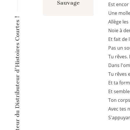
Sauvage
Est encor 
Une molle
L'éditeur inventeur du Distributeur d'Histoires Courtes !
Allège les
Noie à de
Et fait d
Pas un so
Tu rêves. 
Dans l'omb
Tu rêves e
Et ta form
Et semble 
Ton corps 
Avec tes n
S'appuyan