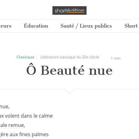
teurs
Éducation
Santé / Lieux publics
Short
Classique
Littérature classique du 20e siècle
1 min
Ô Beauté nue
nue,
ux volent dans le calme
tale remue,
gère aux fines palmes