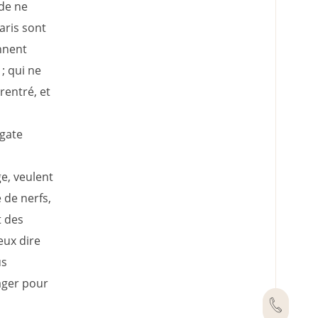
 de ne
aris sont
onnent
; qui ne
rentré, et
sgate
e, veulent
 de nerfs,
t des
eux dire
us
ager pour