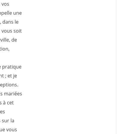
 vos
ppelle une
, dans le
 vous soit
ille, de
tion,
e pratique
 ; et je
ceptions.
es mariées
s à cet
res
 sur la
que vous