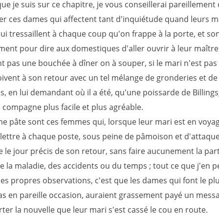
e je suis sur ce chapitre, je vous conseillerai pareillement
ter ces dames qui affectent tant d'inquiétude quand leurs m
ui tressaillent à chaque coup qu'on frappe à la porte, et s
ent pour dire aux domestiques d'aller ouvrir à leur maître 
 pas une bouchée à dîner on à souper, si le mari n'est pas 
çoivent à son retour avec un tel mélange de gronderies et de
, en lui demandant où il a été, qu'une poissarde de Billing
 compagne plus facile et plus agréable.
e pâte sont ces femmes qui, lorsque leur mari est en voyag
 lettre à chaque poste, sous peine de pâmoison et d'attaque
ixe le jour précis de son retour, sans faire aucunement la par
de la maladie, des accidents ou du temps ; tout ce que j'en p
es propres observations, c'est que les dames qui font le pl
s en pareille occasion, auraient grassement payé un mess
ter la nouvelle que leur mari s'est cassé le cou en route.