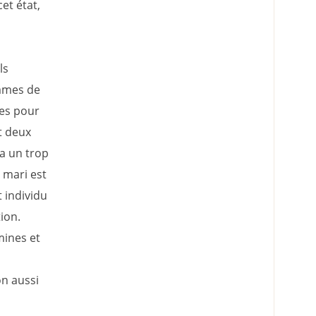
et état,
ls
mmes de
es pour
t deux
 a un trop
e mari est
t individu
ion.
mines et
n aussi