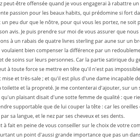
z peut-être offensée quand je vous engagerai à rabattre un
ente passion pour les beaux habits, qui prédomine si fort d
st un peu dur que le nôtre, pour qui vous les portez, ne soit
son avis. Je puis prendre sur moi de vous assurer que nous
ons à un rabais de quatre livres sterling par aune sur un br
 voulaient bien compenser la différence par un redoublem
t de soins sur leurs personnes. Car la partie satirique du g
t à toute force se mettre en tête qu'il n'est pas impossible
mise et très-sale ; et qu'il est plus d'une dame incapable 
a toilette et la propreté. Je me contenterai d'ajouter, sur un s
e qu'un plaisant disait d'une sotte femme de qualité : que rie
ndre supportable que de lui couper la tête : car les oreilles 
par sa langue, et le nez par ses cheveux et ses dents.
ut à fait en peine de vous conseiller sur le choix de votre c
ourtant un point d'aussi grande importance que pas un dan