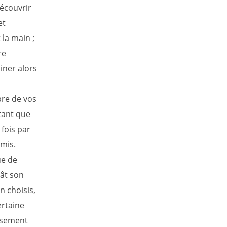
découvrir
et
 la main ;
re
iner alors
bre de vos
tant que
fois par
amis.
ue de
mât son
n choisis,
ertaine
usement