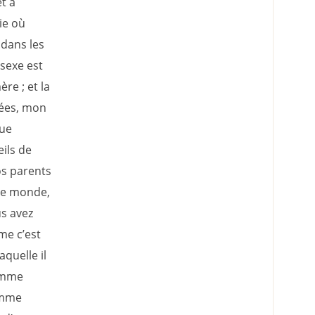
t à
ie où
dans les
sexe est
re ; et la
nées, mon
que
eils de
os parents
 le monde,
us avez
me c’est
aquelle il
homme
femme