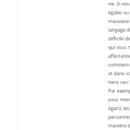
vie. Si v
égales ou
mauvaise 
langage d
difficile 
qui vous 
affectatio
commerce 
et dans vo
tiens ceci
Par exemp
pour mener
égard, les
personnes 
manière d