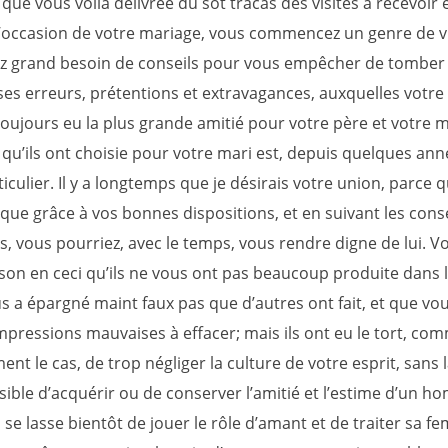
que vous voilà délivrée du sot tracas des visites à recevoir e
l’occasion de votre mariage, vous commencez un genre de v
z grand besoin de conseils pour vous empêcher de tomber 
s erreurs, prétentions et extravagances, auxquelles votre 
i toujours eu la plus grande amitié pour votre père et votre mè
qu’ils ont choisie pour votre mari est, depuis quelques an
ticulier. Il y a longtemps que je désirais votre union, parce 
 que grâce à vos bonnes dispositions, et en suivant les cons
s, vous pourriez, avec le temps, vous rendre digne de lui. V
ison en ceci qu’ils ne vous ont pas beaucoup produite dans
s a épargné maint faux pas que d’autres ont fait, et que vo
mpressions mauvaises à effacer; mais ils ont eu le tort, com
nt le cas, de trop négliger la culture de votre esprit, sans l
sible d’acquérir ou de conserver l’amitié et l’estime d’un 
 se lasse bientôt de jouer le rôle d’amant et de traiter sa 