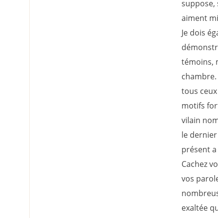
suppose, s
aiment mi
Je dois é
démonstra
témoins, 
chambre. 
tous ceux 
motifs for
vilain nom
le dernier
présent a 
Cachez vo
vos parole
nombreuse
exaltée q