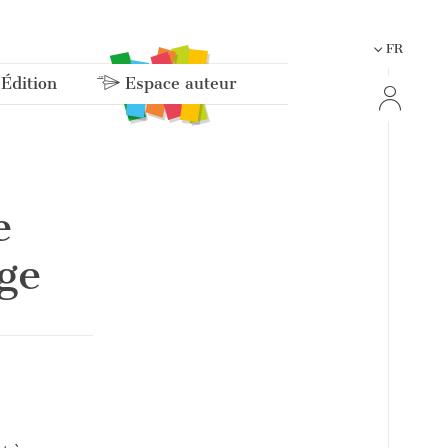
FR
 Édition
Espace auteur
e
ge