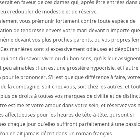
erait en faveur de ces dames qui, après être entrées dans c
eux redoubler de modestie et de réserve.
galement vous prémunir fortement contre toute espèce de
tion de tendresse envers votre mari devant n'importe que
même devant vos plus proches parents, ou vos propres fe
Ces manières sont si excessivement odieuses et dégoûtant
qui ont du savoir-vivre ou du bon sens, qu'ils leur assignen
t peu aimables : l'un est une grossière hypocrisie, et l'autre
 pour le prononcer. S'il est quelque différence à faire, votr
 de la compagnie, soit chez vous, soit chez les autres, et tou
plus de droits à toutes vos marques de civilité et de distinct
tre estime et votre amour dans votre sein, et réservez vos 
s affectueuses pour les heures de tête-à-tête, qui sont si
s chaque jour qu'elles suffiront parfaitement à une passio
u'on en ait jamais décrit dans un roman français.