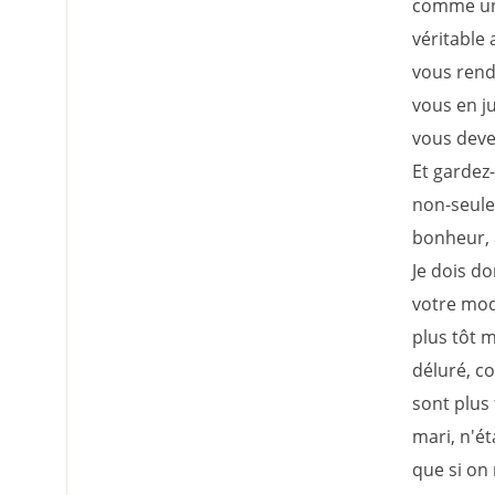
comme une
véritable 
vous rendr
vous en j
vous devez
Et gardez
non-seule
bonheur, a
Je dois do
votre mod
plus tôt 
déluré, co
sont plus 
mari, n'ét
que si on 