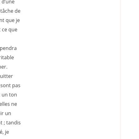
 d’une
 tâche de
nt que je
t ce que
épendra
itable
her.
uitter
 sont pas
t un ton
elles ne
ir un
 ; tandis
, je