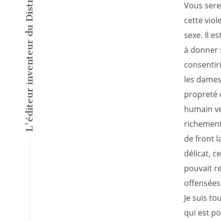
Vous sere
cette viol
sexe. Il e
à donner 
consentiri
les dames
propreté e
humain veu
richement 
de front l
délicat, c
pouvait re
offensées 
Je suis to
qui est p