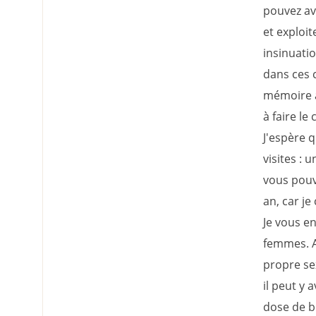
pouvez avo
et exploit
insinuatio
dans ces c
mémoire a
à faire le
J'espère 
visites :
vous pouve
an, car je
Je vous e
femmes. A
propre sex
il peut y 
dose de b