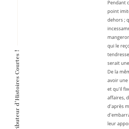
Pendant qu
point imi
dehors ; q
incessamm
mangeront
qui le re
L'éditeur inventeur du Distributeur d'Histoires Courtes !
tendresses
serait une
De la mêm
avoir une
et qu'il f
affaires, 
d'après m
d'embarra
leur appor