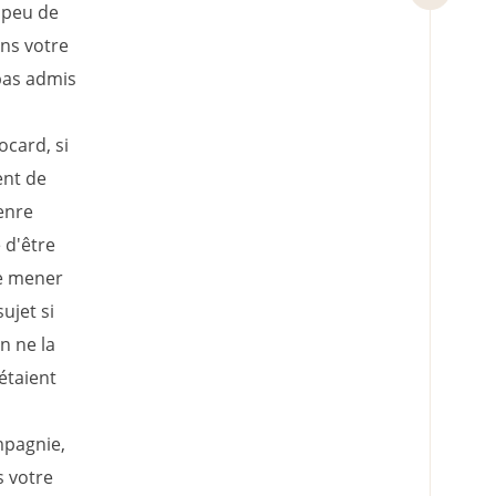
 peu de
ans votre
 pas admis
ocard, si
ent de
enre
 d'être
de mener
ujet si
n ne la
étaient
ompagnie,
s votre