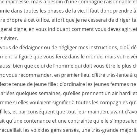
 maîtresse, mais a besoin d’une compagne raisonnable et
amie dans toutes les phases de la vie. Il faut donc prendre à
e propre à cet office, effort que je ne cesserai de diriger ta
ugerai digne, en vous indiquant comment vous devez agir, e
 éviter.
-vous de dédaigner ou de négliger mes instructions, d’où d
ment la figure que vous ferez dans le monde, mais votre vér
ussi bien que celui de l’homme qui doit vous être le plus c
nc vous recommander, en premier lieu, d’être très-lente à q
este tenue de jeune fille : d’ordinaire les jeunes femmes ne
mariées quelques semaines, qu’elles prennent un air hardi e
mme si elles voulaient signifier à toutes les compagnies qu'
filles, et par conséquent que tout leur maintien, avant d'avo
ait qu'une contenance et une contrainte qu'elle s'imposaient
recueillait les voix des gens sensés, une très-grande majorité