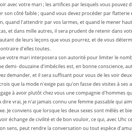
ir avec votre mari ; les artifices par lesquels vous pouvez 
er son côté faible ; quand vous devez procéder par flatterie 
n, quand l'attendrir par vos larmes, et quand le mener haut
as, et dans mille autres, il sera prudent de retenir dans vot
utant de leurs leçons que vous pourrez, et de vous déterm
 contraire d'elles toutes.
que votre mari interposera son autorité pour limiter le nom
 une demi- douzaine d'imbéciles est, en bonne conscience, au
z demander, et il sera suffisant pour vous de les voir deux 
 crois que la mode n'exige pas qu'on fasse des visites à ses 
ngage à avoir plutôt chez vous une compagnie d'hommes q
 dire vrai, je n'ai jamais connu une femme passable qui ai
e. Je conviens que lorsque les deux sexes sont mêlés et bie
avoir échange de civilité et de bon vouloir, ce qui, avec Uhc c
on sens, peut rendre la conversation ou tout espèce d'am