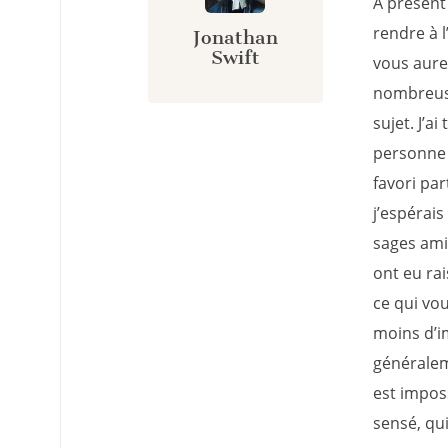
A présent 
rendre à 
Jonathan
Swift
vous aure
nombreuse
sujet. J’a
personne 
favori par
j’espérais
sages ami
ont eu ra
ce qui vou
moins d’i
généraleme
est impos
sensé, qui