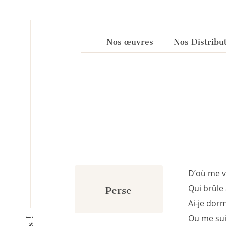
Panneau de gestion des cookies
Nos œuvres
Nos Distribu
D’où me v
Qui brûle 
Perse
Ai-je dorm
Ou me suis