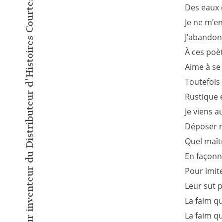
L'éditeur inventeur du Distributeur d'Histoires Courtes !
Des eaux 
Je ne m’en
J’abandon
À ces poèt
Aime à se
Toutefois
Rustique 
Je viens a
Déposer m
Quel maîtr
En façonn
Pour imit
Leur sut 
La faim qu
La faim qu