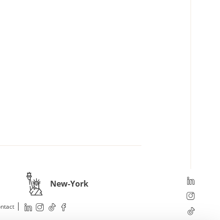
New-York
|
ntact