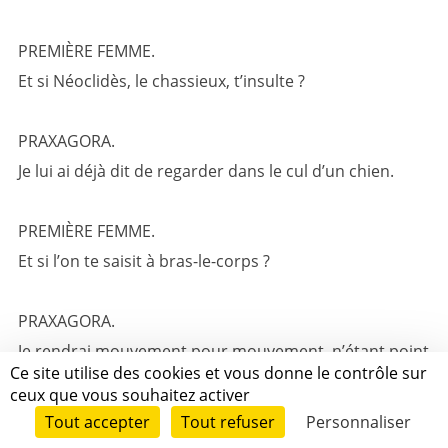
PREMIÈRE FEMME.
Et si Néoclidès, le chassieux, t’insulte ?
PRAXAGORA.
Je lui ai déjà dit de regarder dans le cul d’un chien.
PREMIÈRE FEMME.
Et si l’on te saisit à bras-le-corps ?
PRAXAGORA.
Je rendrai mouvement pour mouvement, n’étant point
Ce site utilise des cookies et vous donne le contrôle sur
inexpérimentée dans ce genre de lutte.
ceux que vous souhaitez activer
Tout accepter
Tout refuser
Personnaliser
PREMIÈRE FEMME.