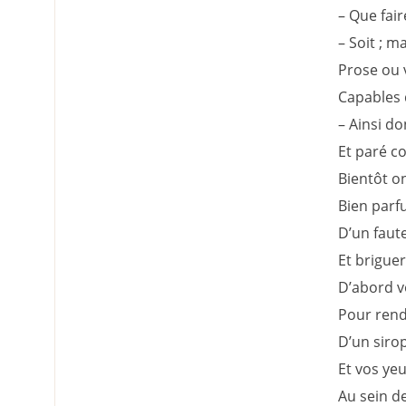
– Que fair
– Soit ; m
Prose ou 
Capables 
– Ainsi do
Et paré c
Bientôt on
Bien parfu
D’un faut
Et briguer
D’abord v
Pour rendr
D’un siro
Et vos yeu
Au sein de