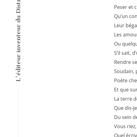
Peser et c
Qu’un con
Leur béga
Les amours
Ou quelqu’
S’il sait,
Rendre se
Soudain, p
Poète che
Et que su
La terre 
Que dis-je
Du sein de
Vous riez,
Quel écriv