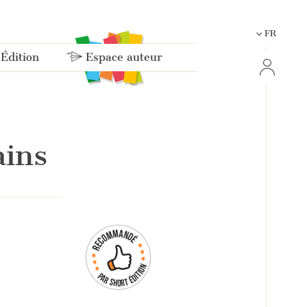
FR
 Édition
Espace auteur
ains