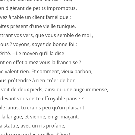
 en digérant de petits impromptus.
ez à table un client famélique ;
aites présent d’une vieille tunique,
ntrant vos vers, que vous semble de moi ,
vous ? voyons, soyez de bonne foi :
érité. – Le moyen qu’il la dise !
nt en effet aimez-vous la franchise ?
ne valent rien. Et comment, vieux barbon,
ous prétendre à rien créer de bon,
voit de deux pieds, ainsi qu’une auge immense,
 devant vous cette effroyable panse ?
le Janus, tu crains peu qu’un plaisant
r la langue, et vienne, en grimaçant,
a statue, avec un ris profane,
ec de grue ou les oreilles d’âne !