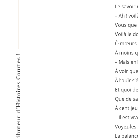
Le savoir
– Ah ! voi
Vous que l’
Voilà le d
Ô mœurs ! 
À moins qu
L'éditeur inventeur du Distributeur d'Histoires Courtes !
– Mais en
À voir qu
À l’ouïr s’
Et quoi de
Que de sa
À cent je
– Il est vr
Voyez-les,
La balance