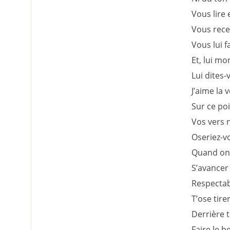
Vous lire
Vous recev
Vous lui f
Et, lui mo
Lui dites-
J’aime la v
Sur ce poi
Vos vers 
Oseriez-v
Quand on 
S’avancer
Respectab
T’ose tire
Derrière t
Faire le b