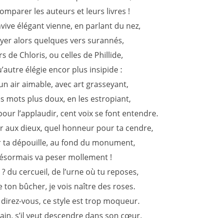
omparer les auteurs et leurs livres !
vive élégant vienne, en parlant du nez,
yer alors quelques vers surannés,
 de Chloris, ou celles de Phillide,
autre élégie encor plus insipide :
 d’un air aimable, avec art grasseyant,
s mots plus doux, en les estropiant,
our l’applaudir, cent voix se font entendre.
r aux dieux, quel honneur pour ta cendre,
r ta dépouille, au fond du monument,
désormais va peser mollement !
 ? du cercueil, de l’urne où tu reposes,
 ton bûcher, je vois naître des roses.
 direz-vous, ce style est trop moqueur.
ain, s’il veut descendre dans son cœur,