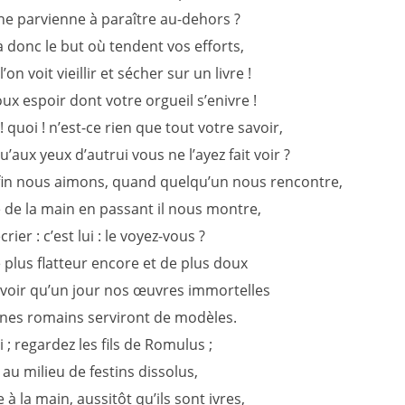
 ne parvienne à paraître au-dehors ?
là donc le but où tendent vos efforts,
on voit vieillir et sécher sur un livre !
oux espoir dont votre orgueil s’enivre !
quoi ! n’est-ce rien que tout votre savoir,
’aux yeux d’autrui vous ne l’ayez fait voir ?
fin nous aimons, quand quelqu’un nous rencontre,
e de la main en passant il nous montre,
écrier : c’est lui : le voyez-vous ?
 plus flatteur encore et de plus doux
voir qu’un jour nos œuvres immortelles
unes romains serviront de modèles.
ai ; regardez les fils de Romulus ;
 au milieu de festins dissolus,
 à la main, aussitôt qu’ils sont ivres,