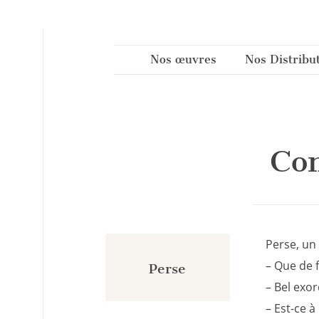
Panneau de gestion des cookies
Nos œuvres
Nos Distribu
Con
Perse, un
– Que de fu
Perse
– Bel exor
– Est-ce 