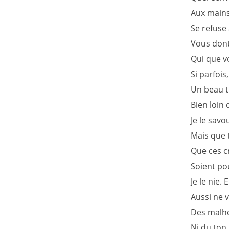
Aux mains 
Se refuse 
Vous dont 
Qui que vo
Si parfois
Un beau t
Bien loin 
Je le savou
Mais que 
Que ces cr
Soient pou
Je le nie.
Aussi ne v
Des malhe
Ni du ton