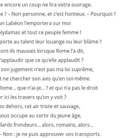
e encore un coup ne lira votre ouvrage.
e ? – Non personne, et c’est honteux. – Pourquoi ?
un Labéon l’emportera sur moi
lydamas et tout ce peuple femme !
porte au talent leur louange ou leur blâme ?
ont-ils mauvais lorsque Rome l’a dit,
 n’applaudir que ce qu’elle applaudit ?
 son jugement n’est pas ma loi suprême,
it ne chercher son avis qu’en soi-même.
ome... que n’ai-je... ? et qui n’a pas le droit
r ici les travers qu’on y voit ?
s dehors, cet air triste et sauvage,
nous occupe au sortir du jeune âge,
illards frondeurs... alors, romains, alors...
– Non : je ne puis approuver vos transports.