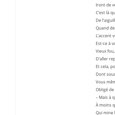
Iront de v
C’est là 
De l’aigui
Quand de 
L’accent v
Est-ce à 
Vieux fou,
D’aller rep
Et cela, p
Dont soud
Vous même
Obligé de 
– Mais à q
À moins qu
Qui mine l