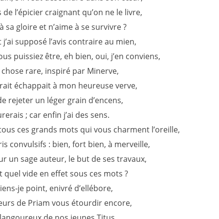
de l’épicier craignant qu’on ne le livre,
à sa gloire et n’aime à se survivre ?
j’ai supposé l’avis contraire au mien,
us puissiez être, eh bien, oui, j’en conviens,
, chose rare, inspiré par Minerve,
rait échappait à mon heureuse verve,
de rejeter un léger grain d’encens,
rerais ; car enfin j’ai des sens.
tous ces grands mots qui vous charment l’oreille,
is convulsifs : bien, fort bien, à merveille,
r un sage auteur, le but de ses travaux,
 Et quel vide en effet sous ces mots ?
iens-je point, enivré d’ellébore,
urs de Priam vous étourdir encore,
 langoureux de nos jeunes Titus,