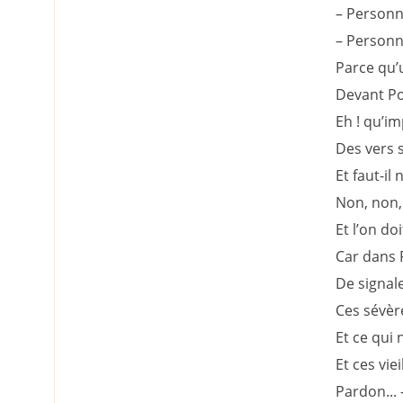
– Personn
– Personn
Parce qu’
Devant Po
Eh ! qu’im
Des vers s
Et faut-il
Non, non,
Et l’on do
Car dans R
De signale
Ces sévère
Et ce qui 
Et ces vie
Pardon... 