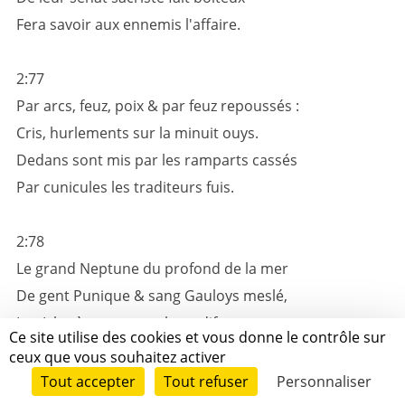
Fera savoir aux ennemis l'affaire.
2:77
Par arcs, feuz, poix & par feuz repoussés :
Cris, hurlements sur la minuit ouys.
Dedans sont mis par les ramparts cassés
Par cunicules les traditeurs fuis.
2:78
Le grand Neptune du profond de la mer
De gent Punique & sang Gauloys meslé,
Les Isles à sang, pour le tardif ramer :
Ce site utilise des cookies et vous donne le contrôle sur
Plus luy nuira que l'occult mal celé.
ceux que vous souhaitez activer
Tout accepter
Tout refuser
Personnaliser
2:79