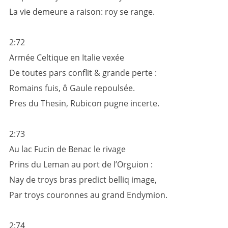
La vie demeure a raison: roy se range.
2:72
Armée Celtique en Italie vexée
De toutes pars conflit & grande perte :
Romains fuis, ô Gaule repoulsée.
Pres du Thesin, Rubicon pugne incerte.
2:73
Au lac Fucin de Benac le rivage
Prins du Leman au port de l’Orguion :
Nay de troys bras predict belliq image,
Par troys couronnes au grand Endymion.
2:74