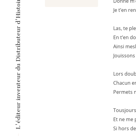
L'éditeur inventeur du Distributeur d'Histoires Courtes !
Donne m’e
Je t’en re
Las, te pl
En t’en d
Ainsi mes
Jouissons 
Lors doub
Chacun en
Permets m
Tousjours
Et ne me 
Si hors de