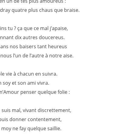
n un de tes plus amoureus :
ndray quatre plus chaus que braise.
eins tu ? ça que ce mal j’apaise,
onnant dix autres doucereus.
lans nos baisers tant heureus
nous l’un de l’autre à notre aise.
le vie à chacun en suivra.
 soy et son ami vivra.
’Amour penser quelque folie :
 suis mal, vivant discrettement,
puis donner contentement,
 moy ne fay quelque saillie.