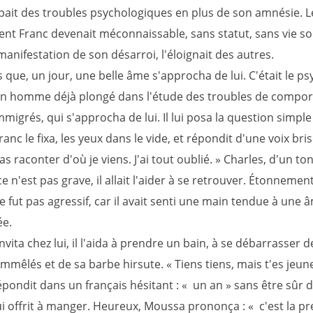
ppait des troubles psychologiques en plus de son amnésie. L
ent Franc devenait méconnaissable, sans statut, sans vie soc
manifestation de son désarroi, l'éloignait des autres.
s que, un jour, une belle âme s'approcha de lui. C'était le p
un homme déjà plongé dans l'étude des troubles de compo
mmigrés, qui s'approcha de lui. Il lui posa la question simple 
Franc le fixa, les yeux dans le vide, et répondit d'une voix bris
s raconter d'où je viens. J'ai tout oublié. » Charles, d'un ton
ce n'est pas grave, il allait l'aider à se retrouver. Étonnement
ne fut pas agressif, car il avait senti une main tendue à une 
e.
invita chez lui, il l'aida à prendre un bain, à se débarrasser d
mêlés et de sa barbe hirsute. « Tiens tiens, mais t'es jeune !
répondit dans un français hésitant : « un an » sans être sûr de
ui offrit à manger. Heureux, Moussa prononça : « c'est la p