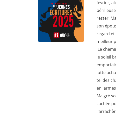
février, 
périlleus
rester. Ma
son épouse
regard et 
meilleur p
Le chemin
le soleil b
emportaien
lutte acha
tel des c
en larmes
Malgré son
cachée po
l'arrachè