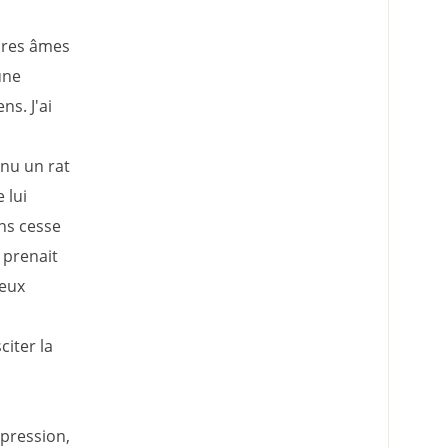
rares âmes
une
ns. J'ai
nu un rat
 lui
ans cesse
 prenait
veux
iter la
pression,