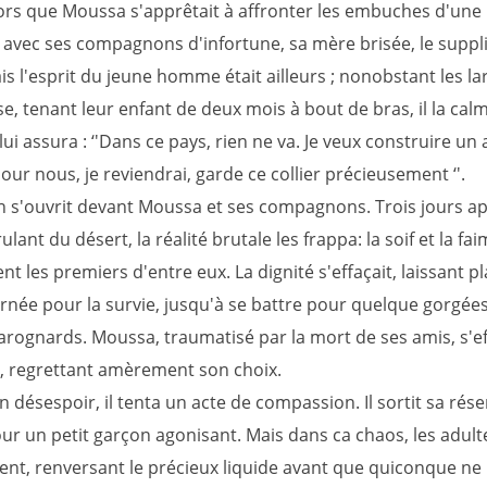
alors que Moussa s'apprêtait à affronter les embuches d'une
e avec ses compagnons d'infortune, sa mère brisée, le suppli
is l'esprit du jeune homme était ailleurs ; nonobstant les l
, tenant leur enfant de deux mois à bout de bras, il la cal
lui assura : ‘'Dans ce pays, rien ne va. Je veux construire un 
our nous, je reviendrai, garde ce collier précieusement ‘'.
 s'ouvrit devant Moussa et ses compagnons. Trois jours ap
rulant du désert, la réalité brutale les frappa: la soif et la fai
t les premiers d'entre eux. La dignité s'effaçait, laissant p
rnée pour la survie, jusqu'à se battre pour quelque gorgées
harognards. Moussa, traumatisé par la mort de ses amis, s'e
, regrettant amèrement son choix.
 désespoir, il tenta un acte de compassion. Il sortit sa rés
ur un petit garçon agonisant. Mais dans ca chaos, les adult
rent, renversant le précieux liquide avant que quiconque ne