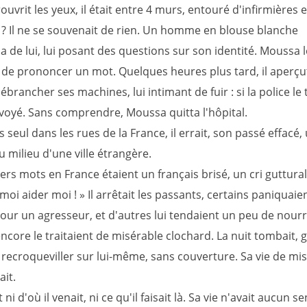
rouvrit les yeux, il était entre 4 murs, entouré d'infirmières 
? Il ne se souvenait de rien. Un homme en blouse blanche
 de lui, lui posant des questions sur son identité. Moussa le
 de prononcer un mot. Quelques heures plus tard, il aperçu
brancher ses machines, lui intimant de fuir : si la police le t
nvoyé. Sans comprendre, Moussa quitta l'hôpital.
seul dans les rues de la France, il errait, son passé effacé
 milieu d'une ville étrangère.
rs mots en France étaient un français brisé, un cri guttural
moi aider moi ! » Il arrêtait les passants, certains paniquaien
our un agresseur, et d'autres lui tendaient un peu de nourr
ncore le traitaient de misérable clochard. La nuit tombait, gl
a recroqueviller sur lui-même, sans couverture. Sa vie de mi
it.
t ni d'où il venait, ni ce qu'il faisait là. Sa vie n'avait aucun s