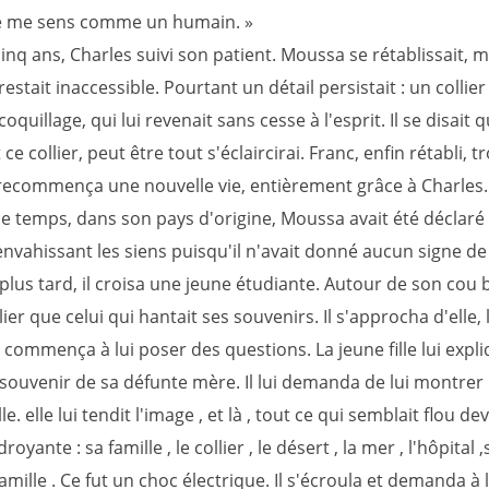
je me sens comme un humain. »
nq ans, Charles suivi son patient. Moussa se rétablissait, m
stait inaccessible. Pourtant un détail persistait : un collie
oquillage, qui lui revenait sans cesse à l'esprit. Il se disait qu
 ce collier, peut être tout s'éclaircirai. Franc, enfin rétabli, 
t recommença une nouvelle vie, entièrement grâce à Charles.
e temps, dans son pays d'origine, Moussa avait été déclaré 
envahissant les siens puisqu'il n'avait donné aucun signe de 
plus tard, il croisa une jeune étudiante. Autour de son cou br
er que celui qui hantait ses souvenirs. Il s'approcha d'elle,
 commença à lui poser des questions. La jeune fille lui expl
n souvenir de sa défunte mère. Il lui demanda de lui montrer
le. elle lui tendit l'image , et là , tout ce qui semblait flou de
royante : sa famille , le collier , le désert , la mer , l'hôpital ,
amille . Ce fut un choc électrique. Il s'écroula et demanda à 