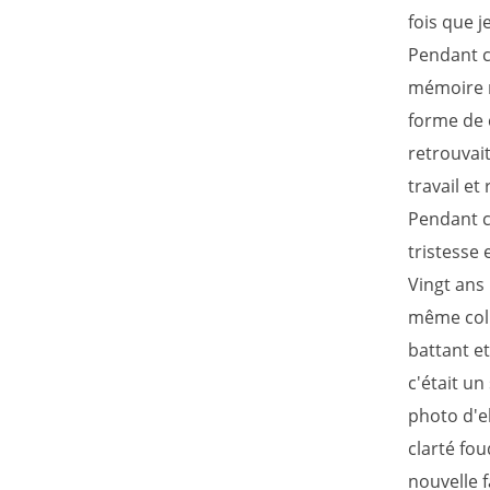
fois que 
Pendant ci
mémoire re
forme de c
retrouvait
travail e
Pendant c
tristesse 
Vingt ans 
même colli
battant et
c'était u
photo d'el
clarté foud
nouvelle f