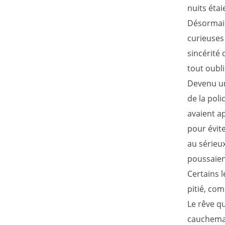
nuits éta
Désormais 
curieuses 
sincérité 
tout oubli
Devenu un
de la poli
avaient ap
pour évite
au sérieu
poussaien
Certains 
pitié, co
Le rêve qu
cauchemar