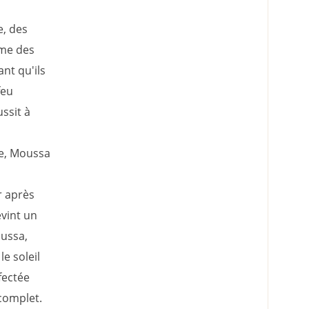
e, des
mme des
ant qu'ils
feu
ssit à
de, Moussa
r après
evint un
oussa,
le soleil
fectée
 complet.