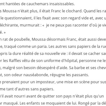
ient hantées de cauchemars insaisissables.
Moussa n'était plus, il était Franc le clochard. Quand les 
le questionnaient, il les fixait avec son regard vide et, avec 
déchirante, murmurait : « je ne peux pas raconter d'où je vie
é. »
 rat de poubelle, Moussa désormais Franc, était aussi deve
ce, traqué comme un paria. Les autres sans papiers de la rue
pris la dure réalité de sa nouvelle vie : il devait se cacher s
r les Raffles vêtu de son uniforme d'hôpital, personne ne le
x, malgré son besoin désespéré d'aide. Sa barbe et ses che
t, son odeur nauséabonde, répugne les passants.
le prenaient pour un imposteur, une mise en scène pour susc
mme tant d'autres sans papiers.
'il avait nourri avant de quitter son pays n'était plus qu'un
 masqué. Les enfants se moquaient de lui. Rongé par la dé