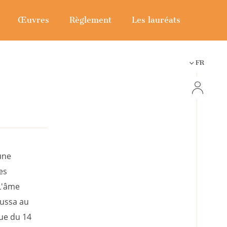
Œuvres
Règlement
Les lauréats
FR
une
es
L'âme
oussa au
que du 14