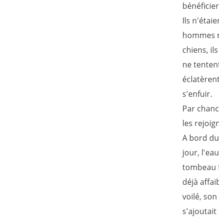
bénéficie
Ils n'étai
hommes ma
chiens, il
ne tentent
éclatèren
s'enfuir.
Par chance
les rejoig
A bord du
jour, l'e
tombeau f
déjà affai
voilé, so
s'ajoutait