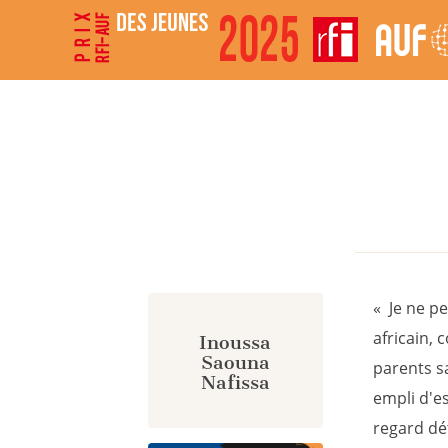
Panneau de gestion des cookies
« Je ne pe
africain,
Inoussa
Saouna
parents s
Nafissa
empli d'es
regard dét