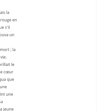
ais la
r rouge en
e s'il
trouva un
mort ; la
vie.
illait le
 le cœur
iqua que
 une
vint une
sa
la jeune