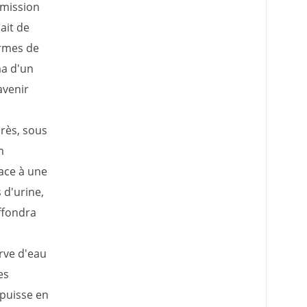
 mission
ait de
armes de
ma d'un
avenir
rès, sous
m
lace à une
 d'urine,
ffondra
erve d'eau
es
 puisse en