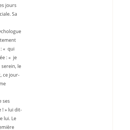
es jours
iale. Sa
sychologue
rtement
: « qui
ée : « je
 serein, le
, ce jour-
âme
e ses
 » lui dit-
 lui. Le
remière