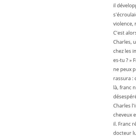
il dévelo
s'écroulai
violence, 
C'est alor
Charles, 
chez les i
es-tu ? » 
ne peux pa
rassura : 
là, franc 
désespéré
Charles l'
cheveux em
il. Franc 
docteur l