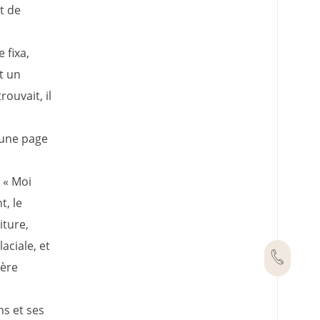
et de
 fixa,
t un
rouvait, il
, une page
 « Moi
t, le
iture,
aciale, et
sère
ens et ses