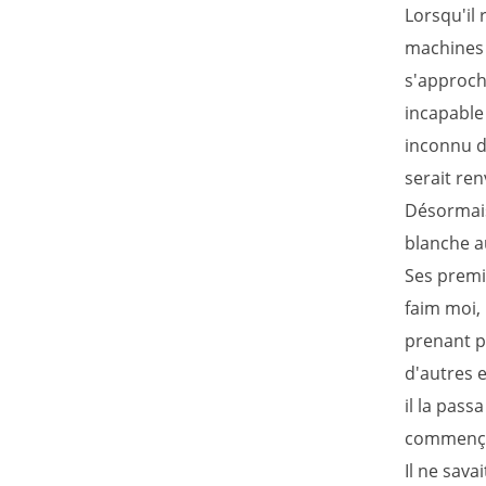
Lorsqu'il 
machines 
s'approcha
incapable
inconnu dé
serait re
Désormais 
blanche au
Ses premie
faim moi, 
prenant p
d'autres e
il la pass
commença
Il ne savai