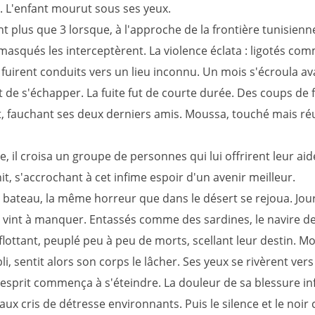
r. L'enfant mourut sous ses yeux.
ent plus que 3 lorsque, à l'approche de la frontière tunisienn
squés les interceptèrent. La violence éclata : ligotés co
s fuirent conduits vers un lieu inconnu. Un mois s'écroula av
 de s'échapper. La fuite fut de courte durée. Des coups de 
t, fauchant ses deux derniers amis. Moussa, touché mais réu
, il croisa un groupe de personnes qui lui offrirent leur ai
nit, s'accrochant à cet infime espoir d'un avenir meilleur.
 bateau, la même horreur que dans le désert se rejoua. Jou
au vint à manquer. Entassés comme des sardines, le navire d
lottant, peuplé peu à peu de morts, scellant leur destin. M
bli, sentit alors son corps le lâcher. Ses yeux se rivèrent vers 
n esprit commença à s'éteindre. La douleur de sa blessure in
 aux cris de détresse environnants. Puis le silence et le noir