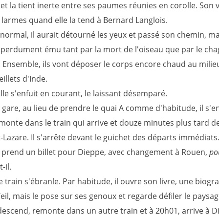
t la tient inerte entre ses paumes réunies en corolle. Son v
 larmes quand elle la tend à Bernard Langlois.
ormal, il aurait détourné les yeux et passé son chemin, mais
 éperdument ému tant par la mort de l'oiseau que par le chag
e. Ensemble, ils vont déposer le corps encore chaud au milie
illets d'Inde.
ille s'enfuit en courant, le laissant désemparé.
a gare, au lieu de prendre le quai A comme d'habitude, il s'
 monte dans le train qui arrive et douze minutes plus tard 
-Lazare. Il s'arrête devant le guichet des départs immédiat
i prend un billet pour Dieppe, avec changement à Rouen,
po
-il.
e train s'ébranle. Par habitude, il ouvre son livre, une biogr
l, mais le pose sur ses genoux et regarde défiler le paysag
descend, remonte dans un autre train et à 20h01, arrive à Di