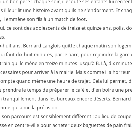
i un bon père : chaque soir, il écoute ses enfants lui réciter 
s il leur lit une histoire avant qu'ils ne s'endorment. Et cha
 il emmène son fils à un match de foot.
i, ce sont des adolescents de treize et quinze ans, polis, do
es.
x-huit ans, Bernard Langlois quitte chaque matin son logem
 lui faut dix-huit minutes, par le parc, pour rejoindre la gare o
rain qui le mène en treize minutes jusqu'à B. Là, dix minute
cessaires pour arriver à la mairie. Mais comme il a horreur 
l compte quand même une heure de trajet. Cela lui permet, 
de prendre le temps de préparer le café et d'en boire une p
en tranquillement dans les bureaux encore déserts. Bernard
mme qui aime la précision.
 son parcours est sensiblement différent : au lieu de couper
asse en centre-ville pour acheter deux baguettes de pain frai