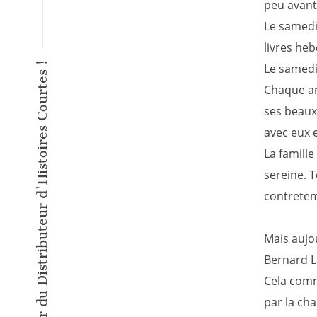
peu avant 
Le samedi 
livres heb
L'éditeur inventeur du Distributeur d'Histoires Courtes !
Le samedi 
Chaque an
ses beaux-
avec eux e
La famill
sereine. T
contrete
Mais aujou
Bernard L
Cela comm
par la cha