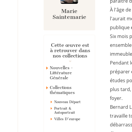
paraître d
À l'âge de
Marie
Saintemarie
l'aurait m
publique e
Six mois p
ensemble 
Cette œuvre est
à retrouver dans
immeuble 
nos collections
Pendant l
Nouvelles -
préparer e
Littérature
Générale
études po
Collections
plus tard
thématiques
foyer.
Nouveau Départ
Bernard La
Portrait &
Autoportrait
travaille 
Villes D'europe
débarrasse