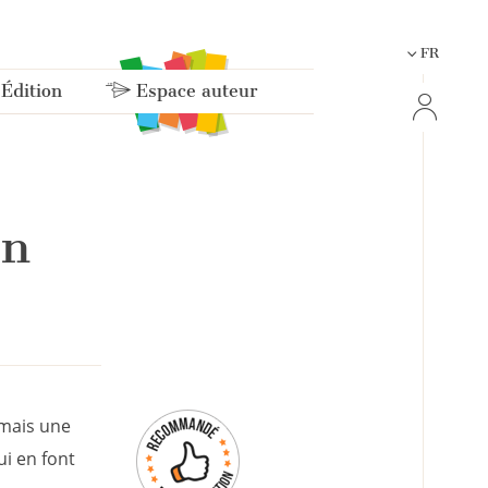
FR
 Édition
Espace auteur
on
 mais une
ui en font