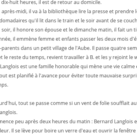
dix-huit heures, il est de retour au domicile.
après-midi, il va à la bibliothèque lire la presse et prendre l
domadaires qu'il lit dans le train et le soir avant de se couc
soir, il honore son épouse et le dimanche matin, il fait un ti
née, il emmène femme et enfants passer les deux mois d'é
parents dans un petit village de l'Aube. Il passe quatre se
t le reste du temps, revient travailler à B. et les y rejoint le
e Langlois est une famille honorable qui mène une vie calme 
out est planifié à l'avance pour éviter toute mauvaise surpr
mps.
rd'hui, tout se passe comme si un vent de folie soufflait a
anglois.
ence peu après deux heures du matin : Bernard Langlois es
leur. Il se lève pour boire un verre d'eau et ouvrir la fenêtre