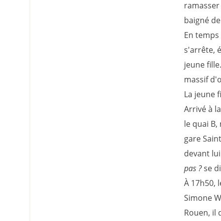
ramasser e
baigné de
En temps n
s'arrête,
jeune fill
massif d'œ
La jeune f
Arrivé à l
le quai B,
gare Saint
devant lu
pas ?
se dit
À 17h50, l
Simone Wei
Rouen, il 