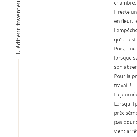
chambre.
Il reste u
en fleur,
l'empêche
qu'on est
Puis, il n
lorsque sa
son absen
Pour la pr
travail !
La journé
Lorsqu'il
préciséme
pas pour 
vient arrê