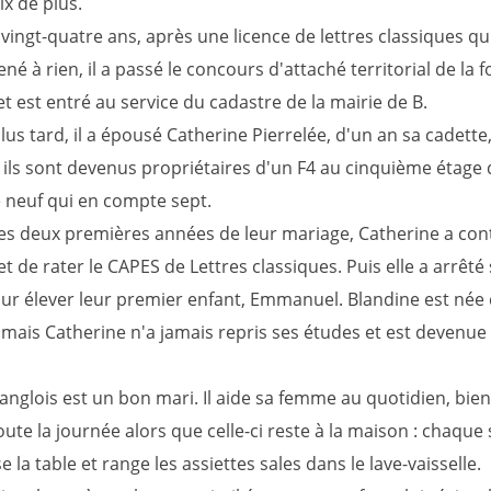
ix de plus.
 vingt-quatre ans, après une licence de lettres classiques qu
ené à rien, il a passé le concours d'attaché territorial de la 
t est entré au service du cadastre de la mairie de B.
lus tard, il a épousé Catherine Pierrelée, d'un an sa cadette,
ils sont devenus propriétaires d'un F4 au cinquième étage 
neuf qui en compte sept.
es deux premières années de leur mariage, Catherine a con
t de rater le CAPES de Lettres classiques. Puis elle a arrêté
ur élever leur premier enfant, Emmanuel. Blandine est née
, mais Catherine n'a jamais repris ses études et est devenu
nglois est un bon mari. Il aide sa femme au quotidien, bien 
toute la journée alors que celle-ci reste à la maison : chaque so
 la table et range les assiettes sales dans le lave-vaisselle.