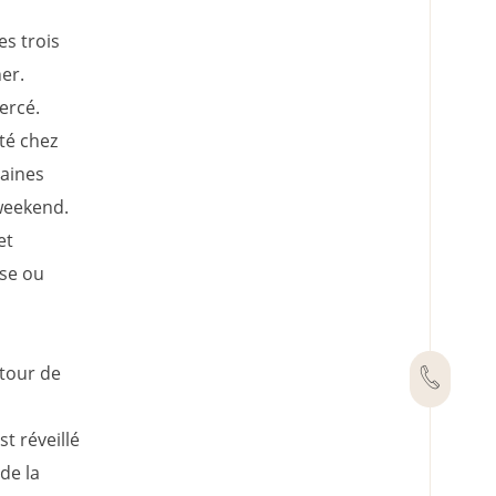
es trois
her.
ercé.
té chez
maines
 weekend.
et
ise ou
utour de
t réveillé
 de la