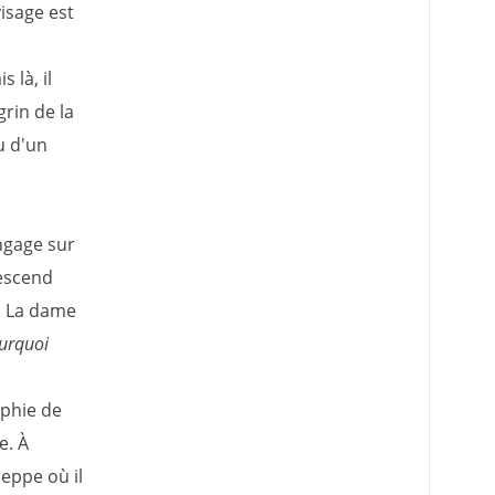
isage est
 là, il
rin de la
u d'un
engage sur
descend
s. La dame
urquoi
aphie de
e. À
eppe où il