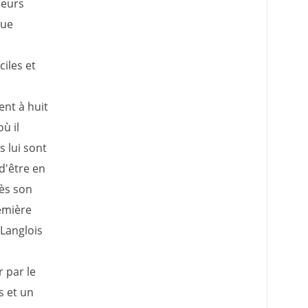
leurs
que
ciles et
ent à huit
ù il
s lui sont
d'être en
dès son
remière
 Langlois
 par le
s et un