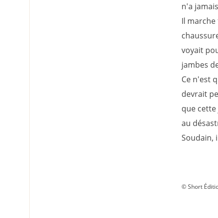
n'a jamais
Il marche 
chaussures
voyait pou
jambes de
Ce n'est q
devrait pe
que cette
au désast
Soudain, i
© Short Éditi