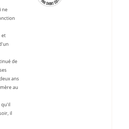
i ne
fonction
 et
d'un
tinué de
 ses
 deux ans
e mère au
qu'il
ir, il