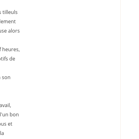
tilleuls
ulement
use alors
f heures,
tifs de
à son
vail,
d'un bon
bus et
la