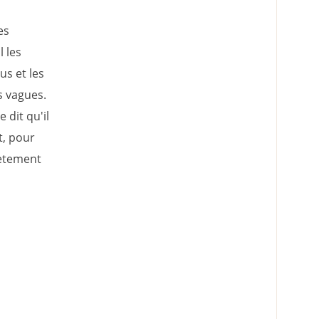
es
l les
us et les
s vagues.
 dit qu'il
t, pour
lètement