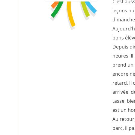
C'est auss
leçons pui
dimanche,
Aujourd'hu
bons élèv
Depuis di
heures. Il
prend un t
encore né
retard, i
arrivée, 
tasse, bi
est un ho
Au retour,
parc, il p