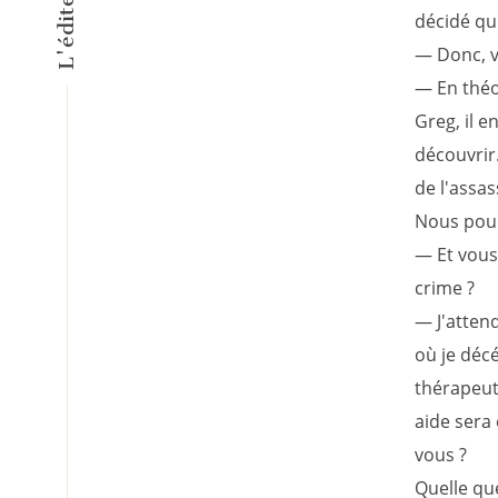
décidé qu'
— Donc, v
— En théor
Greg, il 
découvrir.
de l'assa
Nous pour
— Et vous 
crime ?
— J'attend
où je décé
thérapeut
aide sera
vous ?
Quelle que