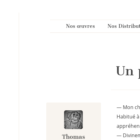
Panneau de gestion des cookies
Nos œuvres
Nos Distribu
Un 
— Mon che
Habitué à
appréhend
— Divinem
Thomas