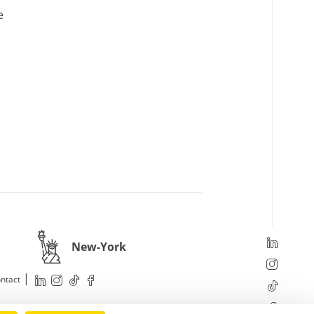
e
New-York
|
ntact