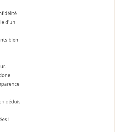
fidélité
lé d'un
ents bien
ur.
adone
apparence
'en déduis
ées !