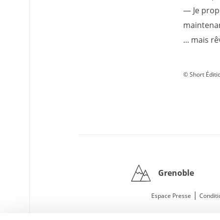
— Je prop
maintenan
... mais r
© Short Éditi
Grenoble
|
Espace Presse
Conditi