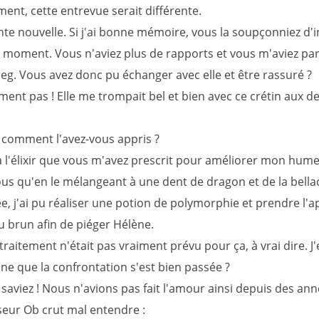
nt, cette entrevue serait différente.
te nouvelle. Si j'ai bonne mémoire, vous la soupçonniez d'in
 moment. Vous n'aviez plus de rapports et vous m'aviez par
reg. Vous avez donc pu échanger avec elle et être rassuré ?
ent pas ! Elle me trompait bel et bien avec ce crétin aux d
t comment l'avez-vous appris ?
 l'élixir que vous m'avez prescrit pour améliorer mon hume
ous qu'en le mélangeant à une dent de dragon et de la bell
e, j'ai pu réaliser une potion de polymorphie et prendre l'
u brun afin de piéger Hélène.
 traitement n'était pas vraiment prévu pour ça, à vrai dire. J
ne que la confrontation s'est bien passée ?
saviez ! Nous n'avions pas fait l'amour ainsi depuis des ann
seur Ob crut mal entendre :