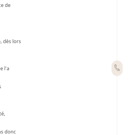
ce de
, dès lors
e l'a
s
té,
ns donc