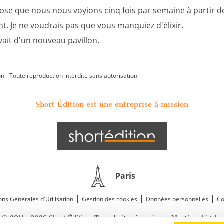
ose que nous nous voyions cinq fois par semaine à partir d
t. Je ne voudrais pas que vous manquiez d'élixir.
êvait d'un nouveau pavillon.
on - Toute reproduction interdite sans autorisation
Short Édition est une entreprise à mission
Paris
|
|
|
ons Générales d'Utilisation
Gestion des cookies
Données personnelles
Co
—
© 2011—2026 Short Édition. Tous droits réservés.
Mentions légales