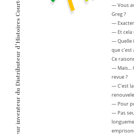
L'éditeur inventeur du Distributeur d'Histoires Courtes !
— Vous av
Greg ?
— Exactem
— Et cela
— Quelle i
que c'est 
Ce raison
— Mais... 
revue ?
— C'est la
renouvele
— Pour po
— Pas seu
longuemen
emprisonn