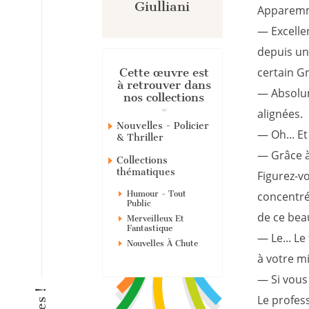
Giulliani
Apparemme
— Excellen
depuis un
certain G
Cette œuvre est
à retrouver dans
— Absolum
nos collections
alignées.
Nouvelles - Policier
— Oh... E
& Thriller
— Grâce à
Collections
thématiques
Figurez-v
Humour - Tout
concentré
Public
de ce bea
Merveilleux Et
Fantastique
— Le... Le
Nouvelles À Chute
à votre mi
— Si vous 
Le profes