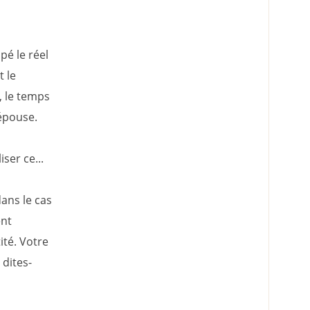
pé le réel
 le
, le temps
 épouse.
ser ce...
ans le cas
ent
ité. Votre
dites-