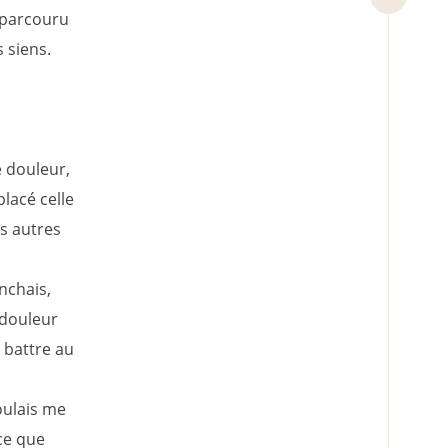
t parcouru
s siens.
e douleur,
lacé celle
es autres
nchais,
 douleur
 battre au
oulais me
ce que