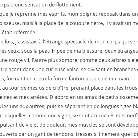
rps d'une sensation de flottement.
que je reprenne mes esprits, mon poignet reposait dans un
isseuse, mais à la place de la coupure nette, il y avait un 
'était refermée.
 fois, j'assistais à l'étrange spectacle de mon corps qui se 
mes yeux, sous la peau fripée de ma blessure, deux étranges
'une rouge vif, l'autre plus sombre, comme deux arbres s'éle
ntrelaçant dans une curieuse valse, se divisant en branches 
tes, formant en creux la forme fantomatique de ma main.
t au tour de mes os de croître, prenant place dans les trou
eines et mes artères. D'abord en un amas de petits osseme
 les uns aux autres, puis se séparant en de longues tiges b
ur lesquelles, comme une vigne, se sont accrochés mes nerfs
 pulsant de vie et de douleur, mes muscles se sont dévelop
couverts par un gant de tendons, tressés si finement que l'o