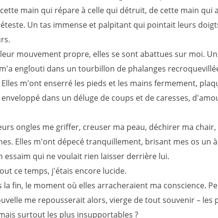
e cette main qui répare à celle qui détruit, de cette main qui 
déteste. Un tas immense et palpitant qui pointait leurs doigt
rs.
leur mouvement propre, elles se sont abattues sur moi. U
m'a englouti dans un tourbillon de phalanges recroquevillé
 Elles m'ont enserré les pieds et les mains fermement, plaqu
, enveloppé dans un déluge de coups et de caresses, d'amou
 leurs ongles me griffer, creuser ma peau, déchirer ma chair,
es. Elles m'ont dépecé tranquillement, brisant mes os un à
ssaim qui ne voulait rien laisser derrière lui.
ut ce temps, j'étais encore lucide.
s la fin, le moment où elles arracheraient ma conscience. Pe
velle me repousserait alors, vierge de tout souvenir – les 
mais surtout les plus insupportables ?