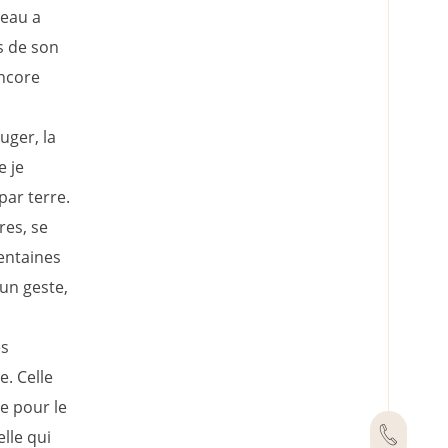
peau a
s de son
encore
uger, la
e je
par terre.
res, se
entaines
'un geste,
es
e. Celle
e pour le
elle qui