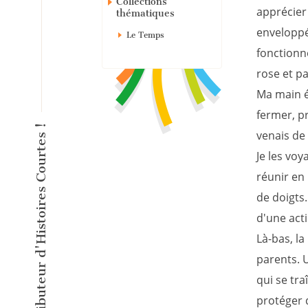
Collections
apprécier
thématiques
enveloppé
Le Temps
fonctionne
rose et pa
Ma main é
fermer, pr
venais de 
Je les voy
réunir en
de doigts.
d'une act
Là-bas, la
parents. U
qui se tr
protéger d