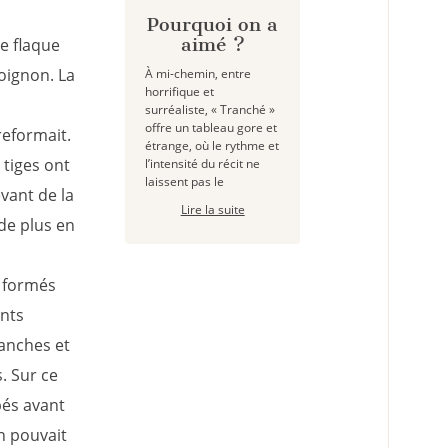
Pourquoi on a
aimé ?
e flaque
moignon. La
À mi-chemin, entre
horrifique et
surréaliste, « Tranché »
offre un tableau gore et
reformait.
étrange, où le rythme et
 tiges ont
l’intensité du récit ne
laissent pas le
vant de la
Lire la suite
de plus en
s formés
nts
lanches et
. Sur ce
pés avant
n pouvait