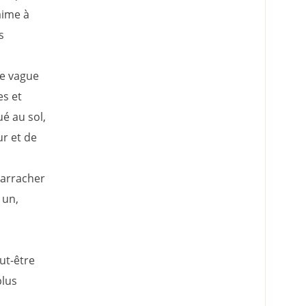
aime à
s
ne vague
es et
é au sol,
r et de
 arracher
 un,
ut-être
plus