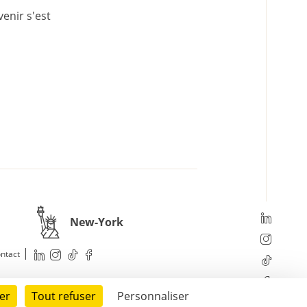
enir s'est
New-York
|
ntact
er
Tout refuser
Personnaliser