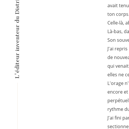
L'éditeur inventeur du Distributeur d'Histoires Courtes !
avait tenu
ton corps.
Celle-là, 
Là-bas, da
Son souve
J'ai repri
de nouvea
qui venait
elles ne c
L'orage n'
encore et
perpétuell
rythme du
J'ai fini 
sectionner