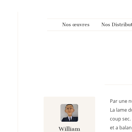
Panneau de gestion des cookies
Nos œuvres
Nos Distribu
Par une nu
La lame du
coup sec. 
et a bala
William