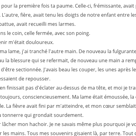
 pour la première fois ta paume. Celle-ci, frémissante, avai
 L'autre, fière, avait tenu les doigts de notre enfant entre le
abattue, avait recueilli mes larmes.
ns le coin, celle fermée, avec son poing.
nir m'était douloureux.
s ma lame, j'ai tranché l'autre main. De nouveau la fulgurant
u la blessure qui se refermait, de nouveau une main a remp
 d'être sectionnée. J'avais beau les couper, les unes après l
essaient de repousser.
en finissait pas d'éclater au-dessus de ma tête, et moi je tra
 toujours, consciencieusement. Ma lame était émoussée, la
e. La fièvre avait fini par m'atteindre, et mon cœur semblait
 tonnerre qui grondait sourdement.
par lâcher mon hachoir. Je ne savais même plus pourquoi je v
 les mains. Tous mes souvenirs gisaient là, par terre. Tout 