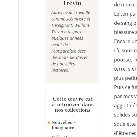
Trévin
de mon co
Après avoir travaillé
Le temps 
comme scénariste et
de sang po
enseignant, William
Trévin a disparu
blessure s
quelques années
Encore une
avant de
Là, sous 
réapparaître avec
des mots perdus et
poussé, l
de nouvelles
terre, s'e
histoires.
plus peti
Puis ce fu
par mes v
Cette œuvre est
à retrouver dans
agglutinés
nos collections
solides s
Nouvelles -
squelette
Imaginaire
d'être re