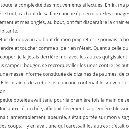
 toute la complexité des mouvements effectués. Enfin, ma 
 le tout, cachant de sa fine couche épidermique les rouage
ment et mes ongles, au bout, ont fait disparaître la chair 
lpitante.
tait de nouveau au bout de mon poignet et je pouvais la bo
endre et toucher comme si de rien n'était. Quant à celle qu
couper, je la jetais derrière moi avec les autres qui gisaient 
ais ramper, bouger, se recroqueviller les unes contre les aut
 une masse informe constituée de dizaines de paumes, de c
 Elles étaient des rebuts et chacune contenait le souvenir d
ion.
 petite potelée avait tenu pour la première fois la main de s
ne autre, écorchée, affichait fièrement sa première blessur
aînait lamentablement, apeurée, s'était portée sur mon visag
es coups. Il y en avait une qui caressait les autres : c'était c