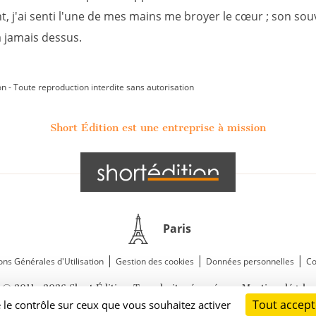
, j'ai senti l'une de mes mains me broyer le cœur ; son souv
 jamais dessus.
on - Toute reproduction interdite sans autorisation
Short Édition est une entreprise à mission
Paris
|
|
|
ons Générales d'Utilisation
Gestion des cookies
Données personnelles
Co
—
© 2011—2026 Short Édition. Tous droits réservés.
Mentions légales
Tout accept
e le contrôle sur ceux que vous souhaitez activer