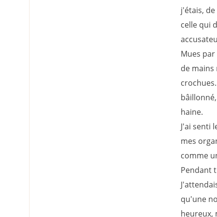
j'étais, d
celle qui 
accusateu
Mues par 
de mains 
crochues.
bâillonné
haine.
J'ai senti
mes organ
comme un e
Pendant to
J'attendai
qu'une nou
heureux, 