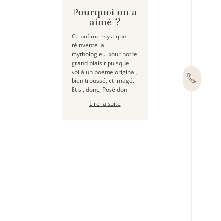
Pourquoi on a
aimé ?
Ce poème mystique
réinvente la
mythologie... pour notre
grand plaisir puisque
voilà un poème original,
bien troussé, et imagé.
Et si, donc, Poséidon
Lire la suite