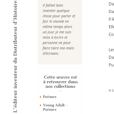
L'éditeur inventeur du Distributeur d'Histoires Courtes !
Da
Il fallait bien
inventer quelque
Da
chose pour parler et
Il 
fuir le monde en
El
même temps alors
un jour je me suis
Co
mise à écrire et
personne ne peut
faire taire ma main
Le
d'écrivain.
Da
Pu
Cette œuvre est
à retrouver dans
nos collections
© S
Poèmes
Young Adult -
Poèmes