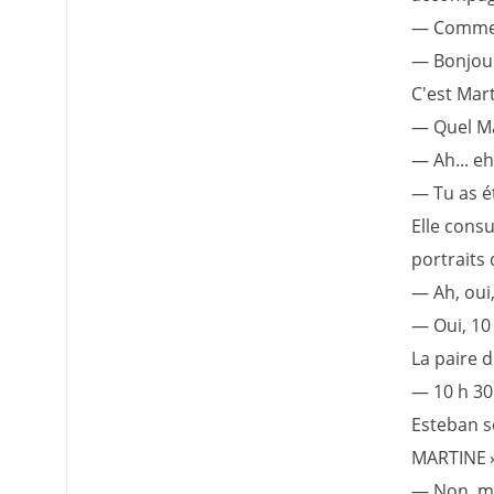
— Comment
— Bonjour,
C'est Mart
— Quel Ma
— Ah... eh
— Tu as ét
Elle consu
portraits 
— Ah, oui,
— Oui, 10
La paire d
— 10 h 30
Esteban so
MARTINE ».
— Non, moi