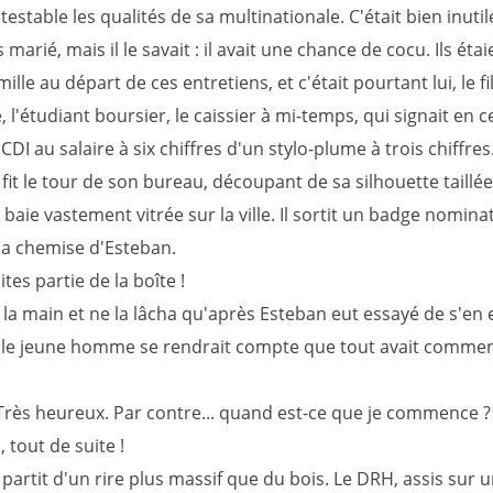
testable les qualités de sa multinationale. C'était bien inuti
s marié, mais il le savait : il avait une chance de cocu. Ils éta
mille au départ de ces entretiens, et c'était pourtant lui, le fi
 l'étudiant boursier, le caissier à mi-temps, qui signait en
I au salaire à six chiffres d'un stylo-plume à trois chiffres
fit le tour de son bureau, découpant de sa silhouette taillée
baie vastement vitrée sur la ville. Il sortit un badge nominati
 la chemise d'Esteban.
tes partie de la boîte !
ra la main et ne la lâcha qu'après Esteban eut essayé de s'en 
, le jeune homme se rendrait compte que tout avait comme
Très heureux. Par contre... quand est-ce que je commence ?
 tout de suite !
partit d'un rire plus massif que du bois. Le DRH, assis sur u