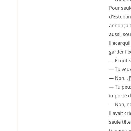
Pour seul
d'Esteban.
annonçait 
aussi, sou
Il écarqui
garder l'é
— Écoutez...
— Tu veux 
— Non... J'
— Tu peux 
importé d
— Non, non
Il avait c
seule tête
badges se