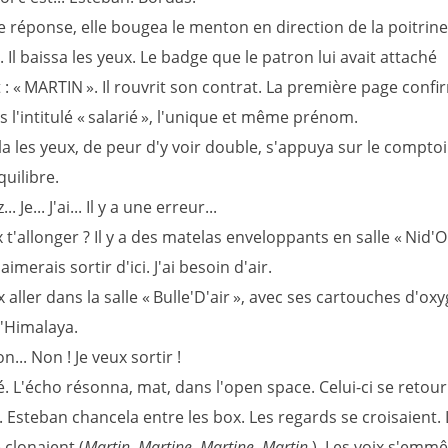
e réponse, elle bougea le menton en direction de la poitrine
 Il baissa les yeux. Le badge que le patron lui avait attaché
: « MARTIN ». Il rouvrit son contrat. La première page confir
s l'intitulé « salarié », l'unique et même prénom.
lla les yeux, de peur d'y voir double, s'appuya sur le compto
quilibre.
 Je... J'ai... Il y a une erreur...
t'allonger ? Il y a des matelas enveloppants en salle « Nid'Oi
aimerais sortir d'ici. J'ai besoin d'air.
aller dans la salle « Bulle'D'air », avec ses cartouches d'ox
'Himalaya.
... Non ! Je veux sortir !
rié. L'écho résonna, mat, dans l'open space. Celui-ci se retou
. Esteban chancela entre les box. Les regards se croisaient. 
 clonaient (
Martin. Martine. Martine. Martin.
). Les voix s'emmêl