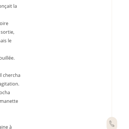
nçait la
oire
sortie,
ais le
ouillée.
Il chercha
agitation.
rocha
e manette
aine à