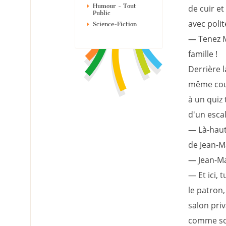
Humour - Tout
de cuir e
Public
avec polit
Science-Fiction
— Tenez M
famille !
Derrière l
même cou
à un quiz
d'un escal
— Là-haut
de Jean-M
— Jean-Mar
— Et ici, 
le patron,
salon priv
comme son 