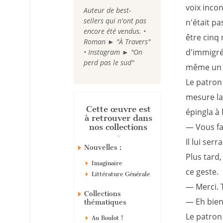
voix incon
Auteur de best-
sellers qui n'ont pas
n'était pa
encore été vendus. •
être cinq 
Roman ► "À Travers"
d'immigré,
• Instagram ► "On
perd pas le sud"
même un CD
Le patron 
mesure la 
Cette œuvre est
épingla à
à retrouver dans
— Vous fai
nos collections
Il lui ser
Nouvelles :
Plus tard
Imaginaire
ce geste.
Littérature Générale
— Merci. 
Collections
— Eh bien,
thématiques
Le patron 
Au Boulot !