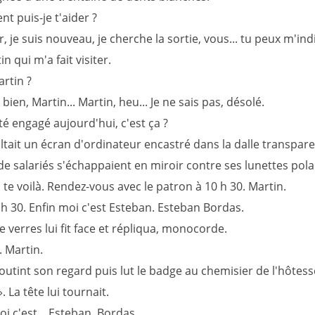
 puis-je t'aider ?
 je suis nouveau, je cherche la sortie, vous... tu peux m'ind
in qui m'a fait visiter.
rtin ?
 bien, Martin... Martin, heu... Je ne sais pas, désolé.
é engagé aujourd'hui, c'est ça ?
ltait un écran d'ordinateur encastré dans la dalle transpar
de salariés s'échappaient en miroir contre ses lunettes pola
 te voilà. Rendez-vous avec le patron à 10 h 30. Martin.
 h 30. Enfin moi c'est Esteban. Esteban Bordas.
e verres lui fit face et répliqua, monocorde.
. Martin.
utint son regard puis lut le badge au chemisier de l'hôtesse
 La tête lui tournait.
 c'est... Esteban. Bordas.