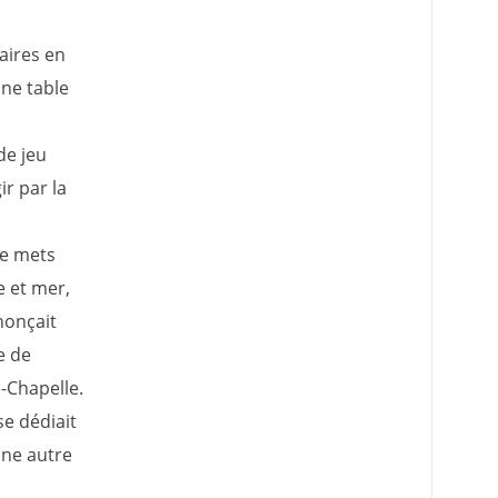
aires en
une table
de jeu
r par la
de mets
e et mer,
nnonçait
e de
e-Chapelle.
se dédiait
une autre