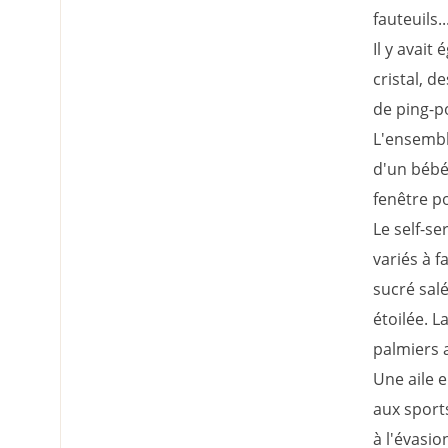
fauteuils..
Il y avait
cristal, d
de ping-p
L'ensemble
d'un bébé 
fenêtre p
Le self-se
variés à f
sucré salé
étoilée. L
palmiers a
Une aile e
aux sports
à l'évasio