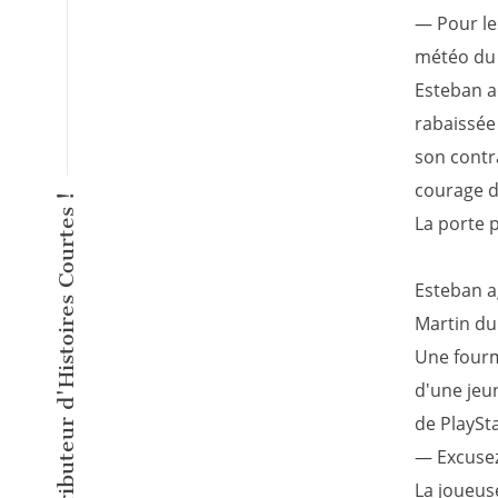
— Pour les
météo du 
Esteban a
rabaissée 
son contr
courage de
L'éditeur inventeur du Distributeur d'Histoires Courtes !
La porte p
Esteban ag
Martin du 
Une fourm
d'une jeu
de PlaySta
— Excusez-
La joueuse