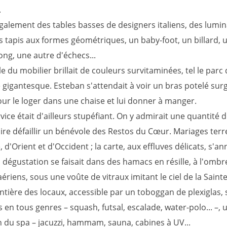
.
 également des tables basses de designers italiens, des lumin
es tapis aux formes géométriques, un baby-foot, un billard, 
ong, une autre d'échecs...
 du mobilier brillait de couleurs survitaminées, tel le parc 
gigantesque. Esteban s'attendait à voir un bras potelé surgi
our le loger dans une chaise et lui donner à manger.
rvice était d'ailleurs stupéfiant. On y admirait une quantité 
aire défaillir un bénévole des Restos du Cœur. Mariages terr
, d'Orient et d'Occident ; la carte, aux effluves délicats, s'a
a dégustation se faisait dans des hamacs en résille, à l'ombr
ériens, sous une voûte de vitraux imitant le ciel de la Saint
ntière des locaux, accessible par un toboggan de plexiglas, 
 en tous genres – squash, futsal, escalade, water-polo... –, 
n du spa – jacuzzi, hammam, sauna, cabines à UV...