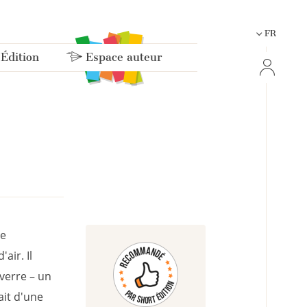
FR
 Édition
Espace auteur
te
ir. Il
verre – un
ait d'une