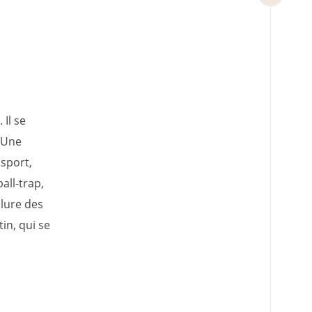
 Il se
. Une
 sport,
all-trap,
clure des
in, qui se