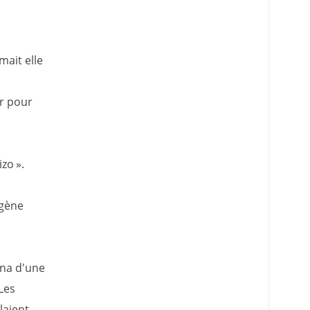
mait elle
ir pour
zo ».
ygène
rna d'une
Les
aient...