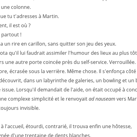
 une colonne.
que tu t'adresses à Martin.
t, il est où ?
partout !
a un rire en carillon, sans quitter son jeu des yeux.
ta qu'il lui faudrait assimiler l'humour des lieux au plus tôt.
rs une autre porte coincée près du self-service. Verrouillée
re, écrasée sous la verrière. Même chose. Il s'enfonça côté
découvrit, dans un labyrinthe de galeries, un bowling et un b
 issue. Lorsqu'il demandait de l'aide, on était occupé à con
une complexe simplicité et le renvoyait
ad nauseam
vers Mart
oujours invisible.
à l'accueil, étourdi, contrarié, il trouva enfin une hôtesse,
ée d'une trentaine de dents blanches.