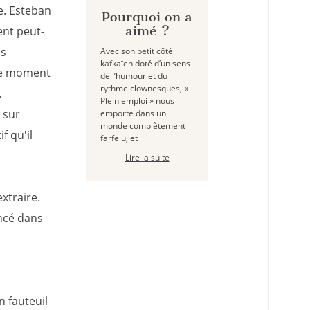
le. Esteban
Pourquoi on a
aimé ?
ient peut-
ls
Avec son petit côté
kafkaïen doté d’un sens
 ce moment
de l’humour et du
rythme clownesques, «
.
Plein emploi » nous
 sur
emporte dans un
monde complètement
f qu'il
farfelu, et
Lire la suite
extraire.
ncé dans
n fauteuil