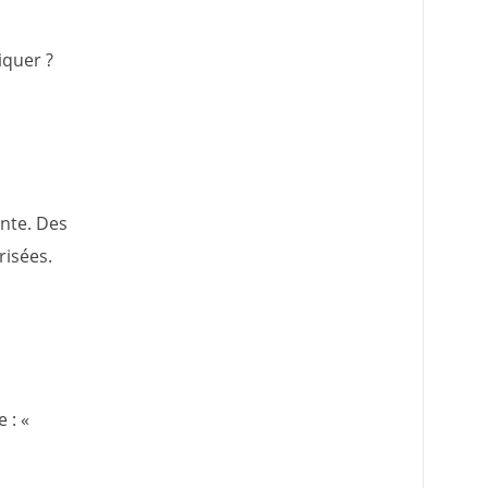
iquer ?
ente. Des
risées.
 : «