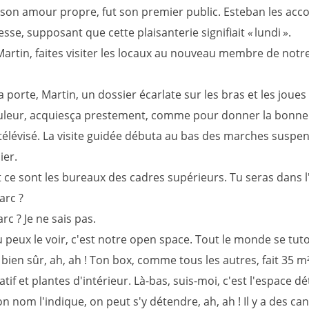
t son amour propre, fut son premier public. Esteban les a
esse, supposant que cette plaisanterie signifiait
«
lundi ».
artin, faites visiter les locaux au nouveau membre de notr
a porte, Martin, un dossier écarlate sur les bras et les joues 
leur, acquiesça prestement, comme pour donner la bonne
 télévisé. La visite guidée débuta au bas des marches suspe
ier.
 ce sont les bureaux des cadres supérieurs. Tu seras dans l
arc ?
c ? Je ne sais pas.
tu peux le voir, c'est notre open space. Tout le monde se tuto
 bien sûr, ah, ah ! Ton box, comme tous les autres, fait 35 m
atif et plantes d'intérieur. Là-bas, suis-moi, c'est l'espace dé
nom l'indique, on peut s'y détendre, ah, ah ! Il y a des ca