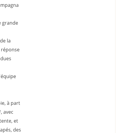
ccompagna
e grande
de la
 réponse
ndues
'équipe
ie, à part
², avec
tente, et
napés, des