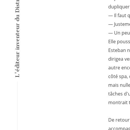
dupliquer
— Il faut 
— Justemen
— Un peu 
Elle pouss
Esteban no
dirigea ve
autre enco
côté spa, 
mais nulle
tâches d'
montrait t
De retour 
accompagn