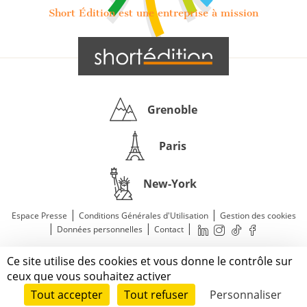
Short Édition est une entreprise à mission
Grenoble
Paris
New-York
|
|
Espace Presse
Conditions Générales d'Utilisation
Gestion des cookies
|
|
|
Données personnelles
Contact
—
© 2011—2026 Short Édition. Tous droits réservés.
Ce site utilise des cookies et vous donne le contrôle sur
Mentions légales
ceux que vous souhaitez activer
Tout accepter
Tout refuser
Personnaliser