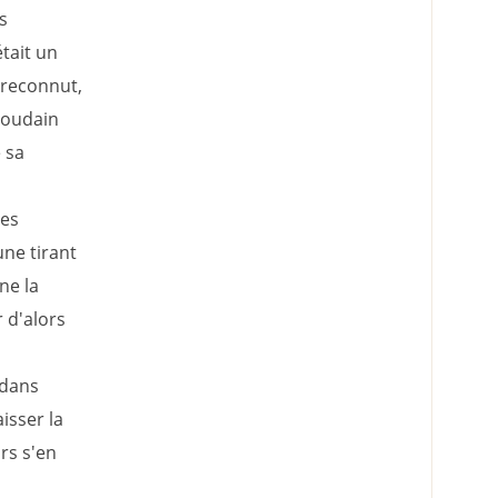
s
était un
e reconnut,
soudain
 sa
les
ne tirant
ne la
 d'alors
 dans
aisser la
irs s'en