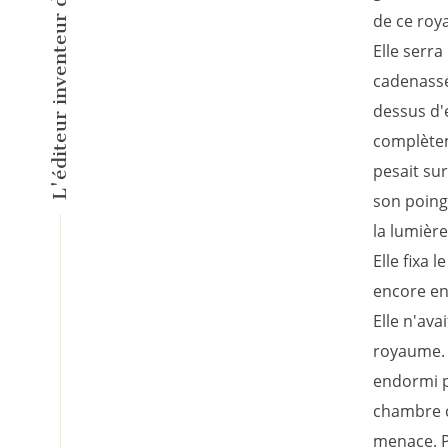
de ce roy
Elle serra
cadenassée
dessus d'e
complètem
pesait su
son poing 
la lumièr
Elle fixa 
encore en 
Elle n'avai
royaume. U
endormi po
chambre c
menace. Po