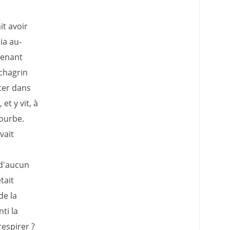
it avoir
ia au-
ntenant
chagrin
ter dans
et y vit, à
courbe.
vait
e d'aucun
tait
de la
ti la
respirer ?