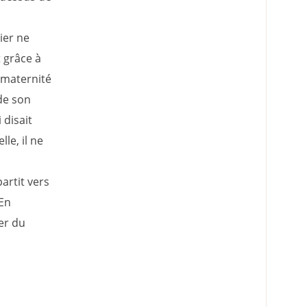
ier ne
t grâce à
 maternité
 de son
 disait
lle, il ne
partit vers
 En
er du