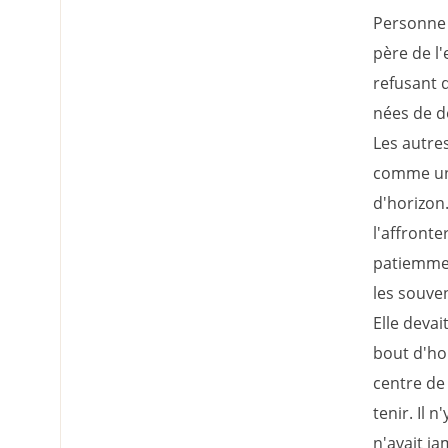
Personne 
père de l'
refusant d
nées de do
Les autres
comme un 
d'horizon.
l'affronte
patiemment
les souven
Elle devai
bout d'ho
centre de 
tenir. Il 
n'avait ja