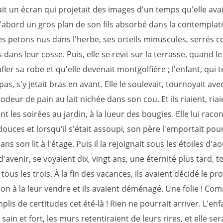
ait un écran qui projetait des images d'un temps qu'elle ava
D'abord un gros plan de son fils absorbé dans la contemplat
s petons nus dans l'herbe, ses orteils minuscules, serrés
s dans leur cosse. Puis, elle se revit sur la terrasse, quand le
nfler sa robe et qu'elle devenait montgolfière ; l'enfant, qui t
as, s'y jetait bras en avant. Elle le soulevait, tournoyait avec
l'odeur de pain au lait nichée dans son cou. Et ils riaient, riaie
ent les soirées au jardin, à la lueur des bougies. Elle lui raco
douces et lorsqu'il s'était assoupi, son père l'emportait pour
ns son lit à l'étage. Puis il la rejoignait sous les étoiles d'aoû
d'avenir, se voyaient dix, vingt ans, une éternité plus tard, 
ous les trois. À la fin des vacances, ils avaient décidé le pr
on à la leur vendre et ils avaient déménagé. Une folie ! Com
plis de certitudes cet été-là ! Rien ne pourrait arriver. L'enf
 sain et fort, les murs retentiraient de leurs rires, et elle sera