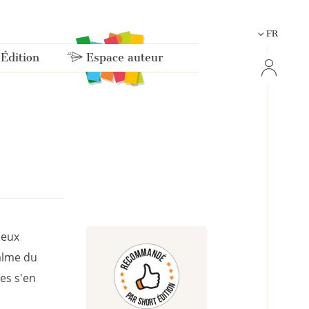
FR
 Édition
Espace auteur
ieux
calme du
es s'en
s