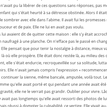
n'avait pu la libérer de ces questions sans réponses, pas 
enfant qui s'était heurté à sa détresse obstinée. Alors il était
e sombrer avec elle dans l'abime. Il avait fui les promesses
uceur et de paix. Elle ne lui en avait pas voulu.
 lui avaient dit de quitter cette maison : elle s'y était accro
naufragé à une planche. On n'efface pas le passé en chan
 Elle pensait que pour tenir la nostalgie à distance, mieux v
r là où elle prospère. Elle était donc restée là, au milieu des c
, elle s'était endurcie, recroquevillée sur sa solitude, lutt
irs. Elle n'avait jamais compris l'expression « recommencer 
t continuer la sienne, même bancale, amputée, voilà tout. Le
mme qu'elle avait porté et qui pendant une année avait été
gravité, elle ne le verrait pas grandir. Oublier pour vivre. L
n'y avait pas longtemps qu'elle avait ressorti des photos de lui
mais réussi à dompter la culpabilité, ce vertige. Elle vivait a