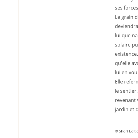
ses forces
Le grain d
deviendra 
lui que na
solaire pu
existence.
qu'elle ava
lui en voul
Elle refer
le sentier
revenant v
jardin et 
© Short Éditi