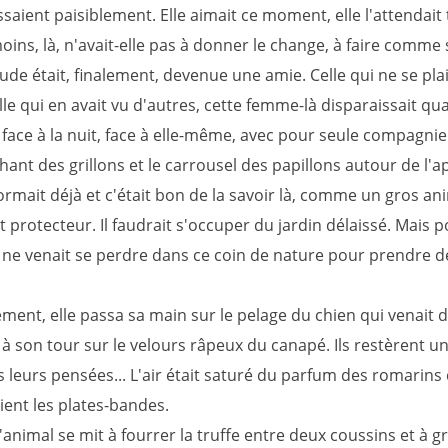
saient paisiblement. Elle aimait ce moment, elle l'attendait 
oins, là, n'avait-elle pas à donner le change, à faire comme 
tude était, finalement, devenue une amie. Celle qui ne se pla
lle qui en avait vu d'autres, cette femme-là disparaissait qu
 face à la nuit, face à elle-même, avec pour seule compagni
chant des grillons et le carrousel des papillons autour de l'a
rmait déjà et c'était bon de la savoir là, comme un gros an
t protecteur. Il faudrait s'occuper du jardin délaissé. Mais p
ne venait se perdre dans ce coin de nature pour prendre d
.
ment, elle passa sa main sur le pelage du chien qui venait 
r à son tour sur le velours râpeux du canapé. Ils restèrent
s leurs pensées... L'air était saturé du parfum des romarins 
ient les plates-bandes.
'animal se mit à fourrer la truffe entre deux coussins et à g