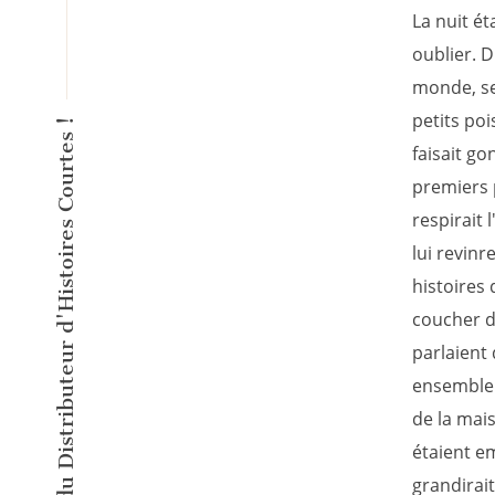
La nuit ét
oublier. 
monde, se
petits poi
L'éditeur inventeur du Distributeur d'Histoires Courtes !
faisait go
premiers p
respirait 
lui revinr
histoires 
coucher da
parlaient 
ensemble t
de la mais
étaient em
grandirait