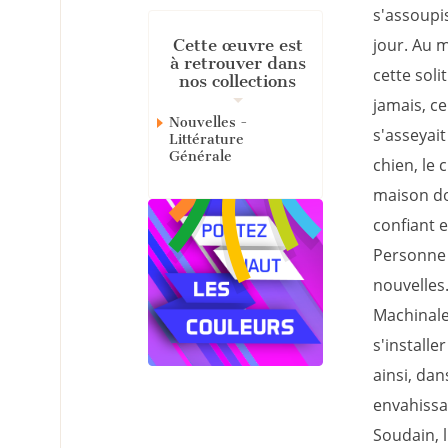
s'assoupis
jour. Au m
Cette œuvre est
à retrouver dans
cette soli
nos collections
jamais, ce
Nouvelles -
s'asseyait
Littérature
Générale
chien, le 
maison do
confiant e
Personne 
nouvelles
Machinale
s'installe
ainsi, dan
envahissa
Soudain, l