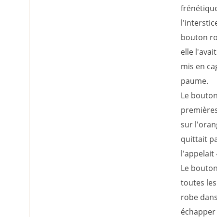
frénétiqu
l'intersti
bouton ron
elle l'av
mis en cag
paume.
Le bouton
premières
sur l'oran
quittait p
l'appelait
Le bouton 
toutes les 
robe dans 
échapper s