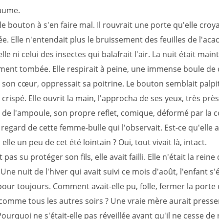
aume.
 le bouton à s'en faire mal. Il rouvrait une porte qu'elle croya
. Elle n'entendait plus le bruissement des feuilles de l'acac
lle ni celui des insectes qui balafrait l'air. La nuit était mai
ent tombée. Elle respirait à peine, une immense boule de 
r son cœur, oppressait sa poitrine. Le bouton semblait palpi
crispé. Elle ouvrit la main, l'approcha de ses yeux, très près, 
e de l'ampoule, son propre reflet, comique, déformé par la 
le regard de cette femme-bulle qui l'observait. Est-ce qu'elle a
elle un peu de cet été lointain ? Oui, tout vivait là, intact.
t pas su protéger son fils, elle avait failli. Elle n'était la rein
ne nuit de l'hiver qui avait suivi ce mois d'août, l'enfant s'é
ur toujours. Comment avait-elle pu, folle, fermer la porte 
omme tous les autres soirs ? Une vraie mère aurait pressen
urquoi ne s'était-elle pas réveillée avant qu'il ne cesse de 