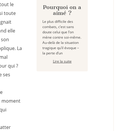
tout le
Pourquoi on a
aimé ?
si toute
ignait
Le plus difficile des
combats, c’est sans
and elle
doute celui que l’on
mène contre soi-même.
e son
Au-delà de la situation
pplique. La
tragique qu’il évoque –
la perte d’un
imal
Lire la suite
our qui ?
e ses
de
 un moment
qui
ratter