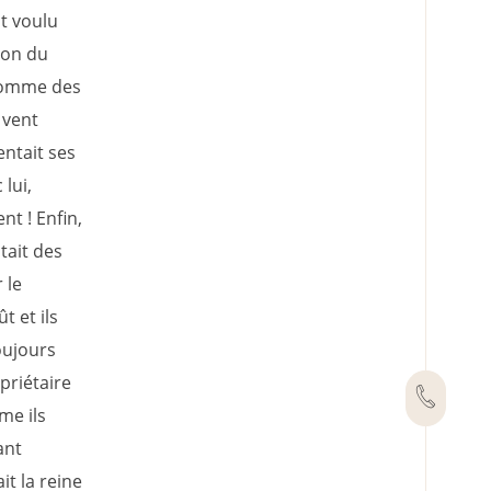
it voulu
ion du
 comme des
 vent
entait ses
 lui,
nt ! Enfin,
ntait des
 le
t et ils
toujours
opriétaire
me ils
ant
it la reine