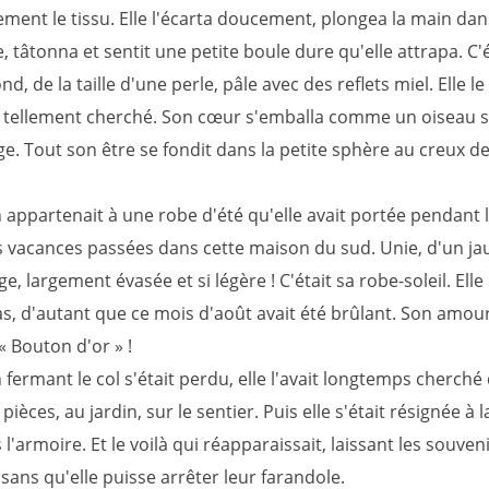
ement le tissu. Elle l'écarta doucement, plongea la main dan
ce, tâtonna et sentit une petite boule dure qu'elle attrapa. C'
d, de la taille d'une perle, pâle avec des reflets miel. Elle l
ait tellement cherché. Son cœur s'emballa comme un oiseau 
e. Tout son être se fondit dans la petite sphère au creux de
 appartenait à une robe d'été qu'elle avait portée pendant 
 vacances passées dans cette maison du sud. Unie, d'un jau
ge, largement évasée et si légère ! C'était sa robe-soleil. Elle 
as, d'autant que ce mois d'août avait été brûlant. Son amour
 « Bouton d'or » !
fermant le col s'était perdu, elle l'avait longtemps cherché
pièces, au jardin, sur le sentier. Puis elle s'était résignée à l
l'armoire. Et le voilà qui réapparaissait, laissant les souven
ans qu'elle puisse arrêter leur farandole.