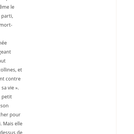
même le
 parti,
 mort-
chée
geant
aut
ollines, et
ant contre
sa vie ».
 petit
 son
âcher pour
. Mais elle
u-dessus de