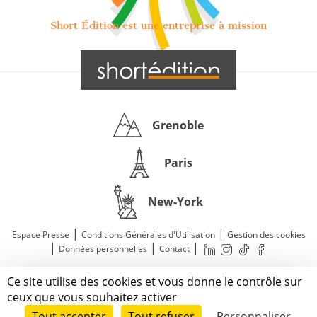
Short Édition est une entreprise à mission
Grenoble
Paris
New-York
|
|
Espace Presse
Conditions Générales d'Utilisation
Gestion des cookies
|
|
|
Données personnelles
Contact
—
© 2011—2026 Short Édition. Tous droits réservés.
Ce site utilise des cookies et vous donne le contrôle sur
Mentions légales
ceux que vous souhaitez activer
Tout accepter
Tout refuser
Personnaliser