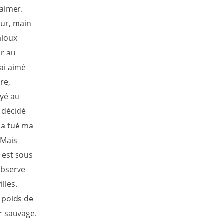
’aimer.
œur, main
aloux.
ir au
rai aimé
re,
yé au
 décidé
l a tué ma
 Mais
 est sous
observe
lles.
 poids de
r sauvage.