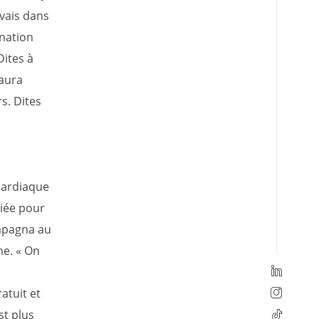
 vais dans
ination
Dites à
’aura
s. Dites
cardiaque
riée pour
ompagna au
me. « On
atuit et
st plus