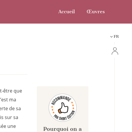
Accueil
Œuvres
FR
ut-être que
c’est ma
erte de sa
is sur sa
osée une
Pourquoi on a