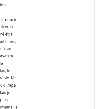
tion
éré mourir
tirer la
ré être
uits, mes
t à son
’avais su
de
as, le
pable. Me
eux. Papa
ais je
 plus
umains. Je