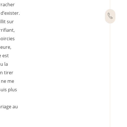
rracher
d’exister.
lit sur
rifiant,
noircies
leure,
 est
u la
n tirer
e ne me
suis plus
riage au