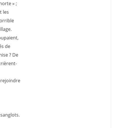
orte » ;
 les
orrible
llage.
roupaient,
és de
mise ? De
rièrent-
 rejoindre
 sanglots.