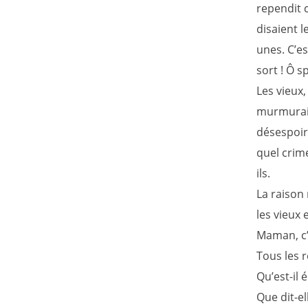
rependit 
disaient 
unes. C’es
sort ! Ô s
Les vieux,
murmuraie
désespoir
quel crim
ils.
La raison 
les vieux 
Maman, c’
Tous les r
Qu’est-il 
Que dit-e