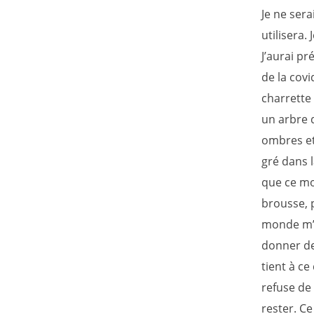
Je ne sera
utilisera.
J’aurai pr
de la covi
charrette
un arbre 
ombres et
gré dans l
que ce mo
brousse, p
monde m’a
donner de
tient à ce
refuse de
rester. Ce