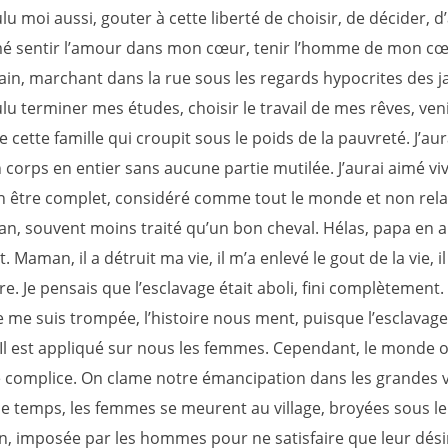
ulu moi aussi, gouter à cette liberté de choisir, de décider, d
imé sentir l’amour dans mon cœur, tenir l’homme de mon c
ain, marchant dans la rue sous les regards hypocrites des j
ulu terminer mes études, choisir le travail de mes rêves, ven
 cette famille qui croupit sous le poids de la pauvreté. J’au
corps en entier sans aucune partie mutilée. J’aurai aimé viv
être complet, considéré comme tout le monde et non rela
an, souvent moins traité qu’un bon cheval. Hélas, papa en a
 Maman, il a détruit ma vie, il m’a enlevé le gout de la vie, i
vre. Je pensais que l’esclavage était aboli, fini complètement.
 me suis trompée, l’histoire nous ment, puisque l’esclavage
. Il est appliqué sur nous les femmes. Cependant, le monde 
e complice. On clame notre émancipation dans les grandes vi
e temps, les femmes se meurent au village, broyées sous le
ion, imposée par les hommes pour ne satisfaire que leur dési