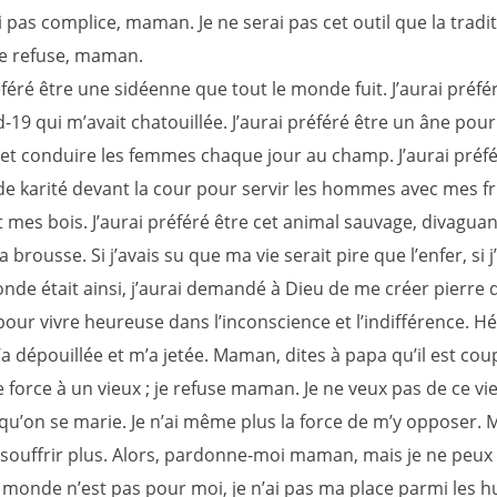
i pas complice, maman. Je ne serai pas cet outil que la tradi
 Je refuse, maman.
éféré être une sidéenne que tout le monde fuit. J’aurai préf
d-19 qui m’avait chatouillée. J’aurai préféré être un âne pour 
 et conduire les femmes chaque jour au champ. J’aurai préfé
de karité devant la cour pour servir les hommes avec mes fr
 mes bois. J’aurai préféré être cet animal sauvage, divaguan
a brousse. Si j’avais su que ma vie serait pire que l’enfer, si j
nde était ainsi, j’aurai demandé à Dieu de me créer pierre 
our vivre heureuse dans l’inconscience et l’indifférence. Hél
 dépouillée et m’a jetée. Maman, dites à papa qu’il est cou
 force à un vieux ; je refuse maman. Je ne veux pas de ce vi
 qu’on se marie. Je n’ai même plus la force de m’y opposer. M
 souffrir plus. Alors, pardonne-moi maman, mais je ne peux
 monde n’est pas pour moi, je n’ai pas ma place parmi les h