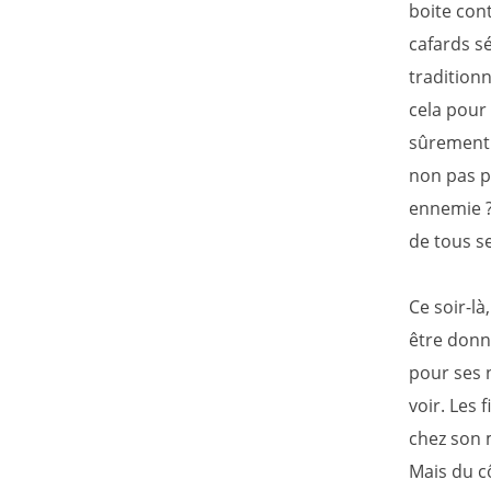
boite cont
cafards s
traditionn
cela pour
sûrement d
non pas p
ennemie ? 
de tous s
Ce soir-là
être donn
pour ses n
voir. Les
chez son m
Mais du c