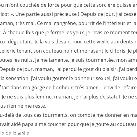
m’ont couchée de force pour que cette sorcière puisse a
cot ». Une partie aussi précieuse ! Depuis ce jour, j’ai cessé 
maman, très mal. Ce mal gangrène, pourrit de l’intérieur et jail
 À chaque fois que je ferme les yeux, je revis ce moment ter
, dégoutant. Je la vois devant moi, cette vieille aux dents 
cellerie tenant son couteau noir et me rasant le clitoris. Je p
utes les nuits. Je me lamente, je suis tourmentée, mon âme
Depuis ce jour, maman, j’ai perdu le gout du plaisir. J’ai perd
la sensation. J’ai voulu gouter le bonheur sexuel, j’ai voulu e
 était dans ma gorge ce bonheur, très amer. L’envi de refair
us. Je ne suis plus femme, maman, je n’ai plus de statut. Je ne 
lus rien ne me reste.
-delà de tous ces tourments, on compte me donner en ma
 avait aidé papa à me coucher pour que je goute au couteau
e de la vielle.