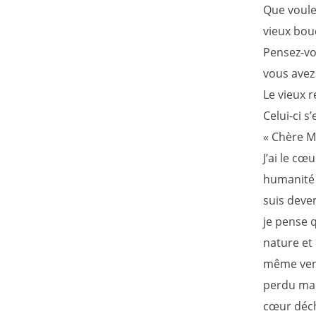
Que voule
vieux bouc
Pensez-vou
vous avez 
Le vieux r
Celui-ci s’
« Chère 
J’ai le cœ
humanité 
suis deve
je pense q
nature et 
même vend
perdu ma d
cœur déch