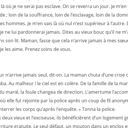
 là où je ne serai pas esclave. On se reverra un jour. Je m’en
; loin de la souffrance, loin de l’esclavage, loin de la dom
s hommes. Je m’en vais là où nul n’est supérieur à l’autre. 
e ne lui pardonnerai jamais. Dites au vieux bouc qu’il ne m
ns son lit. Maman, fasse que cela n’arrive jamais à mes sœur
je les aime. Prenez soins de vous.
r n’arrive jamais seul, dit-on. La maman chuta d’une crise 
a. Au malheur ! le ciel est en colère. De la famille de la ma
e du marié, la foule changea de direction. L’amertume l’acc
où elle fut rejointe par la police après un coup de fil anony
terrer les corps qu’après l’enquête. » Tonna la police.
deux vieux et l’exciseuse, ils bénéficièrent d’un logement gr
riture gratuite. Le seul défaut, un mouton dans un enclos e