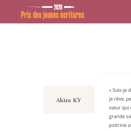
Panneau de gestion des cookies
« Suis-je 
je rêve, p
Akiza KY
sœur qui e
grande sœu
poitrine a