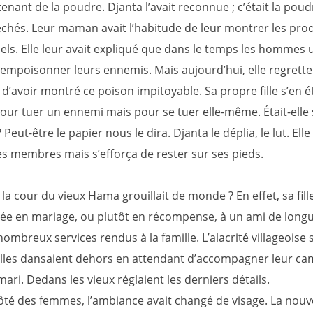
enant de la poudre. Djanta l’avait reconnue ; c’était la poud
échés. Leur maman avait l’habitude de leur montrer les prod
els. Elle leur avait expliqué que dans le temps les hommes u
 empoisonner leurs ennemis. Mais aujourd’hui, elle regrette
’avoir montré ce poison impitoyable. Sa propre fille s’en ét
our tuer un ennemi mais pour se tuer elle-même. Était-elle
Peut-être le papier nous le dira. Djanta le déplia, le lut. Elle
es membres mais s’efforça de rester sur ses pieds.
, la cour du vieux Hama grouillait de monde ? En effet, sa fill
ée en mariage, ou plutôt en récompense, à un ami de longu
ombreux services rendus à la famille. L’alacrité villageoise s
 filles dansaient dehors en attendant d’accompagner leur c
ari. Dedans les vieux réglaient les derniers détails.
ôté des femmes, l’ambiance avait changé de visage. La nouve