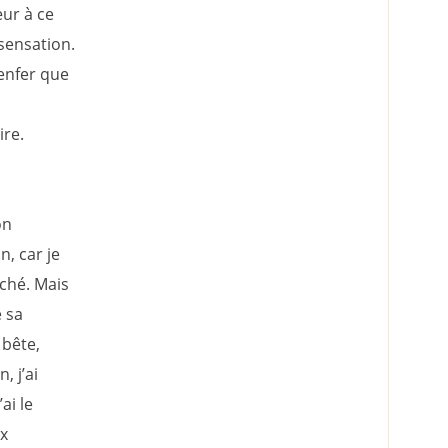
ur à ce
 sensation.
 enfer que
ire.
on
, car je
ché. Mais
e sa
 bête,
 j’ai
ai le
ux