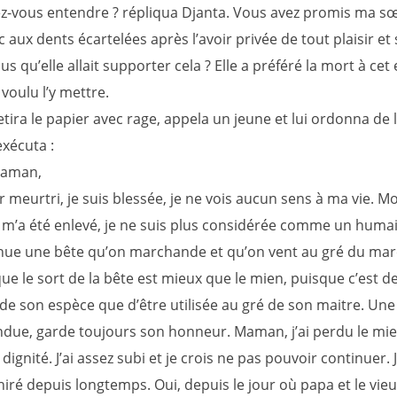
z-vous entendre ? répliqua Djanta. Vous avez promis ma sœ
 aux dents écartelées après l’avoir privée de tout plaisir et
s qu’elle allait supporter cela ? Elle a préféré la mort à cet
voulu l’y mettre.
etira le papier avec rage, appela un jeune et lui ordonna de l
exécuta :
Maman,
ur meurtri, je suis blessée, je ne vois aucun sens à ma vie. M
m’a été enlevé, je ne suis plus considérée comme un humain
nue une bête qu’on marchande et qu’on vent au gré du mar
ue le sort de la bête est mieux que le mien, puisque c’est d
de son espèce que d’être utilisée au gré de son maitre. Une
ue, garde toujours son honneur. Maman, j’ai perdu le mien,
ignité. J’ai assez subi et je crois ne pas pouvoir continuer. J’
iré depuis longtemps. Oui, depuis le jour où papa et le vie