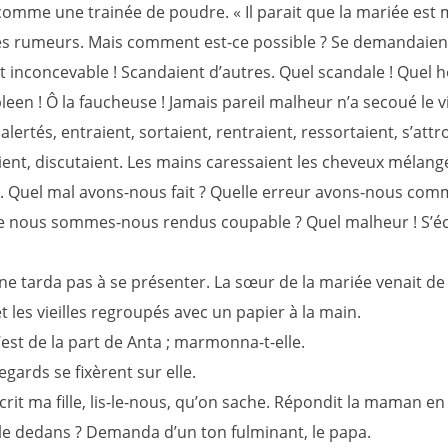
comme une trainée de poudre. « Il parait que la mariée est m
les rumeurs. Mais comment est-ce possible ? Se demandaient
t inconcevable ! Scandaient d’autres. Quel scandale ! Quel h
pleen ! Ô la faucheuse ! Jamais pareil malheur n’a secoué le vi
 alertés, entraient, sortaient, rentraient, ressortaient, s’att
nt, discutaient. Les mains caressaient les cheveux mélang
. Quel mal avons-nous fait ? Quelle erreur avons-nous com
e nous sommes-nous rendus coupable ? Quel malheur ! S’éc
ne tarda pas à se présenter. La sœur de la mariée venait de
et les vieilles regroupés avec un papier à la main.
est de la part de Anta ; marmonna-t-elle.
egards se fixèrent sur elle.
écrit ma fille, lis-le-nous, qu’on sache. Répondit la maman en
lle dedans ? Demanda d’un ton fulminant, le papa.