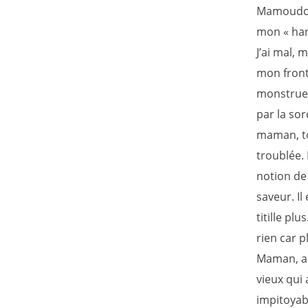
Mamoudou 
mon « hari
J’ai mal, 
mon front.
monstrueux
par la sor
maman, to
troublée. 
notion de 
saveur. Il
titille pl
rien car p
Maman, au
vieux qui
impitoyabl