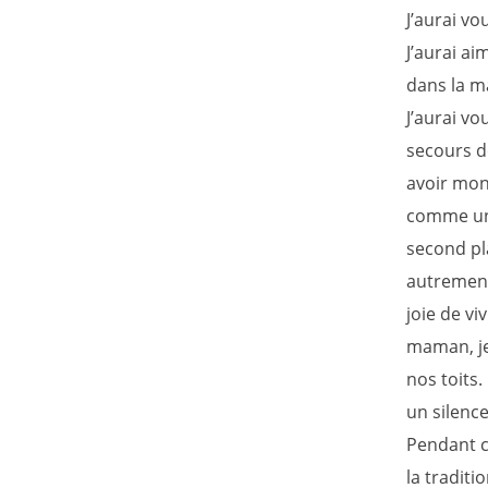
J’aurai vo
J’aurai a
dans la m
J’aurai vo
secours de
avoir mon 
comme un 
second pl
autrement.
joie de vi
maman, je
nos toits
un silenc
Pendant c
la tradit