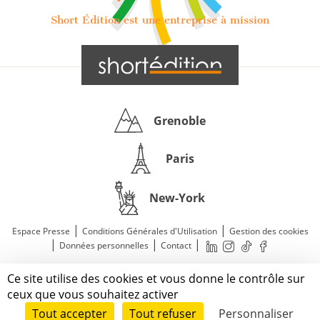
Short Édition est une entreprise à mission
Grenoble
Paris
New-York
|
|
Espace Presse
Conditions Générales d'Utilisation
Gestion des cookies
|
|
|
Données personnelles
Contact
—
© 2011—2026 Short Édition. Tous droits réservés.
Ce site utilise des cookies et vous donne le contrôle sur
Mentions légales
ceux que vous souhaitez activer
Tout accepter
Tout refuser
Personnaliser