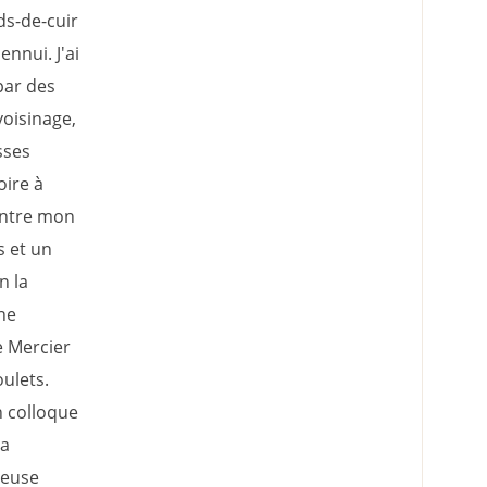
ds-de-cuir
nnui. J'ai
par des
voisinage,
sses
oire à
entre mon
 et un
 la
ne
e Mercier
oulets.
 colloque
la
reuse