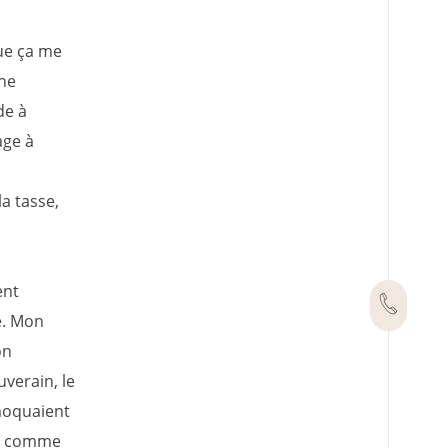
que ça me
ine
de à
age à
a tasse,
ent
e. Mon
on
uverain, le
 moquaient
as comme