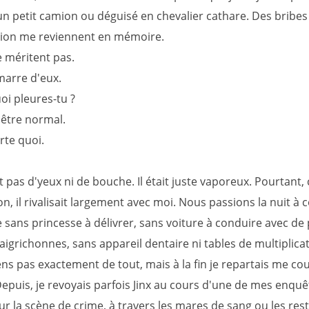
un petit camion ou déguisé en chevalier cathare. Des bribes
ion me reviennent en mémoire.
e méritent pas.
marre d'eux.
i pleures-tu ?
 être normal.
te quoi.
it pas d'yeux ni de bouche. Il était juste vaporeux. Pourtant,
n, il rivalisait largement avec moi. Nous passions la nuit à 
sans princesse à délivrer, sans voiture à conduire avec de 
grichonnes, sans appareil dentaire ni tables de multiplicat
ns pas exactement de tout, mais à la fin je repartais me co
epuis, je revoyais parfois Jinx au cours d'une de mes enquê
r la scène de crime, à travers les mares de sang ou les res