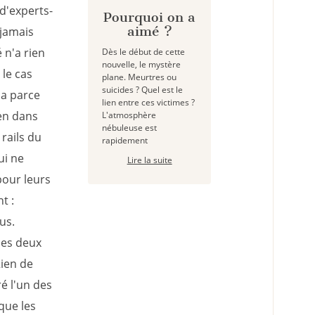
d'experts-
Pourquoi on a
aimé ?
 jamais
 n'a rien
Dès le début de cette
nouvelle, le mystère
le cas
plane. Meurtres ou
suicides ? Quel est le
ça parce
lien entre ces victimes ?
ien dans
L'atmosphère
nébuleuse est
 rails du
rapidement
ui ne
Lire la suite
pour leurs
t :
us.
les deux
Rien de
é l'un des
que les