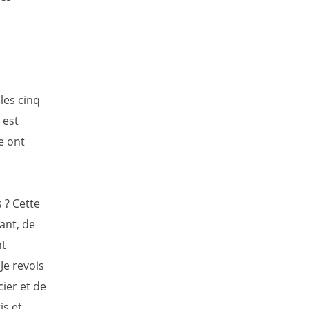
les cinq
 est
ne ont
s ? Cette
ant, de
nt
Je revois
ier et de
is et