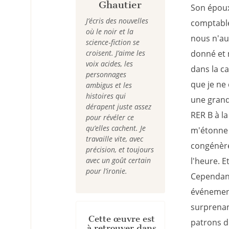
Ghautier
Son époux
J’écris des nouvelles
comptables
où le noir et la
nous n'aur
science‑fiction se
croisent. J’aime les
donné et 
voix acides, les
dans la c
personnages
que je ne
ambigus et les
histoires qui
une grande
dérapent juste assez
RER B à la
pour révéler ce
qu’elles cachent. Je
m'étonne 
travaille vite, avec
congénère
précision, et toujours
avec un goût certain
l'heure. E
pour l’ironie.
Cependant,
événement
surprenan
Cette œuvre est
patrons de
à retrouver dans