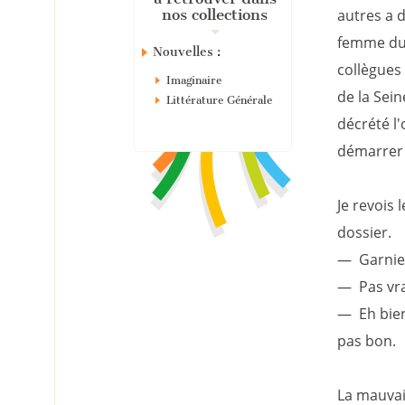
nos collections
autres a d
femme du 
Nouvelles :
collègues
Imaginaire
de la Sein
Littérature Générale
décrété l'
démarrer u
Je revois
dossier.
— Garnier,
— Pas vr
— Eh bien
pas bon.
La mauvais