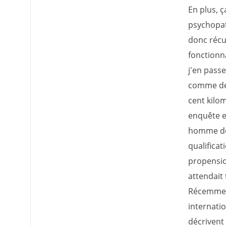
En plus, 
psychopat
donc récup
fonctionn
j'en passe
comme des 
cent kilo
enquête 
homme dé
qualificat
propension
attendait 
Récemment
internatio
décrivent