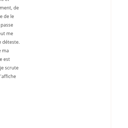
ement, de
e de le
e passe
veut me
e déteste.
de ma
e est
je scrute
'affiche