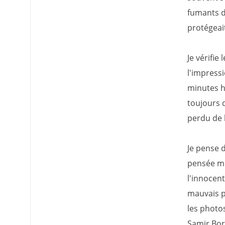
fumants d'
protégeait
Je vérifie 
l'impress
minutes ha
toujours d
perdu de 
Je pense d
pensée m'
l'innocent
mauvais pa
les photo
Samir Bor