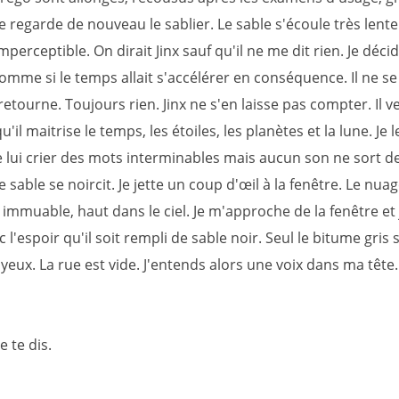
Je regarde de nouveau le sablier. Le sable s'écoule très lent
perceptible. On dirait Jinx sauf qu'il ne me dit rien. Je décid
omme si le temps allait s'accélérer en conséquence. Il ne s
e retourne. Toujours rien. Jinx ne s'en laisse pas compter. Il 
'il maitrise le temps, les étoiles, les planètes et la lune. Je l
de lui crier des mots interminables mais aucun son ne sort 
 sable se noircit. Je jette un coup d'œil à la fenêtre. Le nuag
 immuable, haut dans le ciel. Je m'approche de la fenêtre et 
c l'espoir qu'il soit rempli de sable noir. Seul le bitume gris s
eux. La rue est vide. J'entends alors une voix dans ma tête.
e te dis.