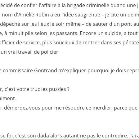
écidé de confier l'affaire à la brigade criminelle quand une 
nom d'Amélie Robin a eu l'idée saugrenue – je cite un de 
 dépêché sur les lieux le soir même – de sauter d'un pont a
e, à minuit pile selon les passants. Encore un suicide, a tout
officier de service, plus soucieux de rentrer dans ses pénat
n vrai travail de policier.
 le commissaire Gontrand m'expliquer pourquoi je dois repr
 c'est votre truc les puzzles ?
aiment.
, démerdez-vous pour me résoudre ce merdier, parce que 
e foi, c'est son dada alors autant ne pas le contredire. J'ai 