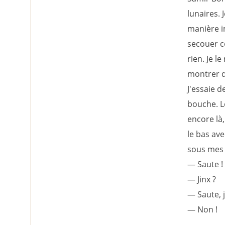
lunaires. 
manière im
secouer c
rien. Je l
montrer qu
J'essaie 
bouche. Le
encore là,
le bas ave
sous mes y
— Saute !
— Jinx ?
— Saute, j
— Non !