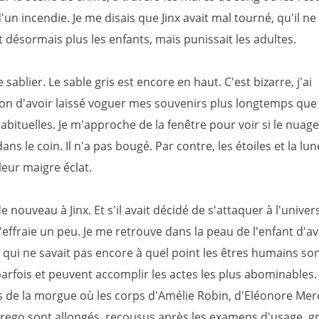
un incendie. Je me disais que Jinx avait mal tourné, qu'il ne
 désormais plus les enfants, mais punissait les adultes.
le sablier. Le sable gris est encore en haut. C'est bizarre, j'ai
ion d'avoir laissé voguer mes souvenirs plus longtemps que 
bituelles. Je m'approche de la fenêtre pour voir si le nuage
ans le coin. Il n'a pas bougé. Par contre, les étoiles et la lu
leur maigre éclat.
e nouveau à Jinx. Et s'il avait décidé de s'attaquer à l'univer
effraie un peu. Je me retrouve dans la peau de l'enfant d'av
 qui ne savait pas encore à quel point les êtres humains so
rfois et peuvent accomplir les actes les plus abominables. 
s de la morgue où les corps d'Amélie Robin, d'Eléonore Merc
rego sont allongés, recousus après les examens d'usage, gr