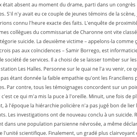
 était absent au moment du drame, parti dans un congrès 
. S'il n'y avait eu ce couple de jeunes témoins de la scène,
ions connu l'heure exacte des faits. L'enquête de proximité
mes collègues du commissariat de Charonne ont vite classé 
atégorie suicide. La deuxième victime – appelons-la comme 
 crois pas aux coïncidences – Samir Borrego, est informatic
 société de services. Il a choisi de se laisser tomber sur les
 station Les Halles. Personne sur le quai ne l'a vu venir, ce q
pas étant donnée la faible empathie qu'ont les Franciliens 
s. Par contre, tous les témoignages concordent sur un poin
t c'est ce qui m'a mis la puce à l'oreille. Minuit, une fois de pl
 à l'époque la hiérarchie policière n'a pas jugé bon de lier 
s. Les investigations ont de nouveau conclu à un suicide. 
t dans une population parisienne névrosée, a même déclar
 l'unité scientifique. Finalement, un gradé plus clairvoyant 