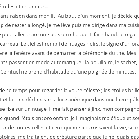
études et en amour...
 sans raison dans mon lit. Au bout d'un moment, je décide 
p de rester allongé. Je me lève puis me dirige dans ma cuis
pour aller boire une boisson chaude. Il fait chaud. Je regar
 carreau. Le ciel est rempli de nuages noirs, le signe d'un or
ouvre la fenêtre avant de démarrer la cérémonie du thé. Mes
s passent en mode automatique : la bouilloire, le sachet, l
r. Ce rituel ne prend d'habitude qu'une poignée de minutes.
 de ce temps pour regarder la voute céleste ; les étoiles brill
t et la lune décline son allure anémique dans une lueur pâl
 se fixe sur un nuage. Il me fait penser à Jinx, mon compagn
 quand j'étais encore enfant. Je l'imaginais maléfique et so
ur de toutes celles et ceux qui me pourrissaient la vie, se
stoires, me traitaient de créature parce que je ne jouais p