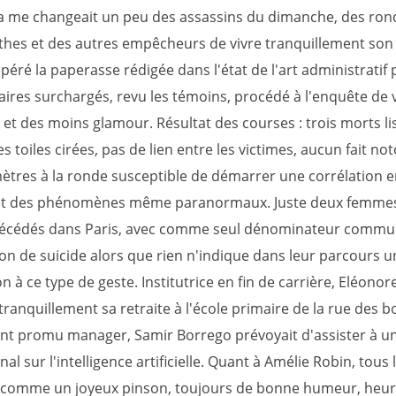
ça me changeait un peu des assassins du dimanche, des ron
hes et des autres empêcheurs de vivre tranquillement son e
éré la paperasse rédigée dans l'état de l'art administratif 
aires surchargés, revu les témoins, procédé à l'enquête de 
 et des moins glamour. Résultat des courses : trois morts li
toiles cirées, pas de lien entre les victimes, aucun fait not
mètres à la ronde susceptible de démarrer une corrélation 
et des phénomènes même paranormaux. Juste deux femmes
cédés dans Paris, avec comme seul dénominateur commun
ion de suicide alors que rien n'indique dans leur parcours u
 à ce type de geste. Institutrice en fin de carrière, Eléonor
tranquillement sa retraite à l'école primaire de la rue des b
 promu manager, Samir Borrego prévoyait d'assister à un
nal sur l'intelligence artificielle. Quant à Amélie Robin, tous 
 comme un joyeux pinson, toujours de bonne humeur, heu