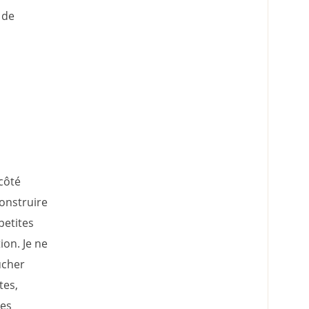
 de
 côté
construire
petites
ion. Je ne
ucher
tes,
tes