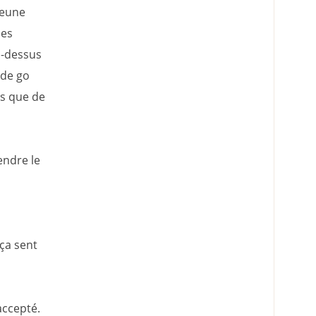
jeune
mes
u-dessus
 de go
es que de
endre le
ça sent
accepté.