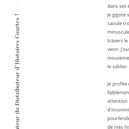
dans ses 
Je gigote
L'éditeur inventeur du Distributeur d'Histoires Courtes !
saoule tro
minuscule 
travers le
venir. J'
mouvement
le sablie
Je profite
faiblemen
attention
d'insomnie
pourfende
de mes hi