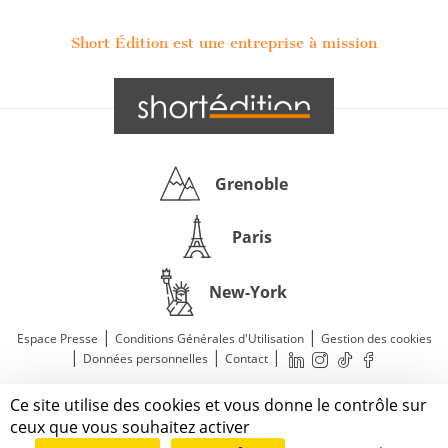
Short Édition est une entreprise à mission
Grenoble
Paris
New-York
|
|
Espace Presse
Conditions Générales d'Utilisation
Gestion des cookies
|
|
|
Données personnelles
Contact
—
© 2011—2026 Short Édition. Tous droits réservés.
Ce site utilise des cookies et vous donne le contrôle sur
Mentions légales
ceux que vous souhaitez activer