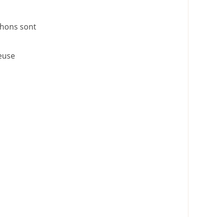
chons sont
meuse