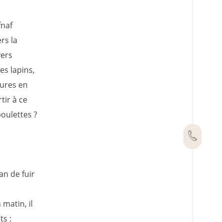
fnaf
ers la
vers
es lapins,
tures en
tir à ce
oulettes ?
an de fuir
matin, il
ts :