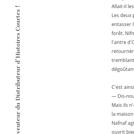
Allait-il l
L'éditeur inventeur du Distributeur d'Histoires Courtes !
Les deux p
entasser l
forêt. Nif
l'antre d'
retournèr
tremblant.
dégoûtant 
C'est ains
— Dis-nous
Mais ils n
la maison 
Nafnaf ag
ouvrit bie