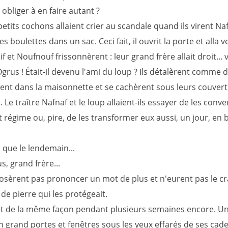
es obliger à en faire autant ?
etits cochons allaient crier au scandale quand ils virent Na
es boulettes dans un sac. Ceci fait, il ouvrit la porte et alla v
nif et Noufnouf frissonnèrent : leur grand frère allait droit... 
Ogrus ! Était-il devenu l'ami du loup ? Ils détalèrent comme d
ent dans la maisonnette et se cachèrent sous leurs couver
 Le traître Nafnaf et le loup allaient-ils essayer de les conver
régime ou, pire, de les transformer eux aussi, un jour, en b
i que le lendemain...
, grand frère...
'osèrent pas prononcer un mot de plus et n'eurent pas le cr
de pierre qui les protégeait.
it de la même façon pendant plusieurs semaines encore. Un 
n grand portes et fenêtres sous les yeux effarés de ses cade