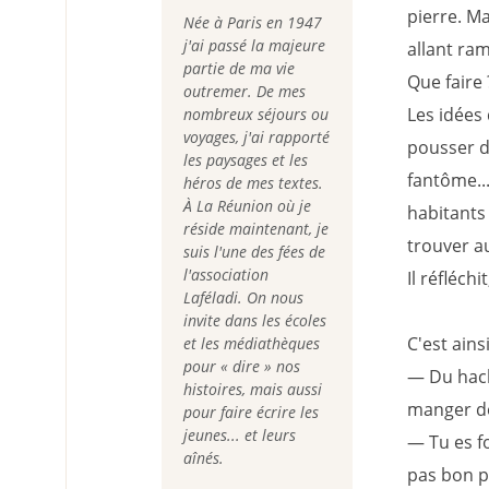
pierre. Ma
Née à Paris en 1947
j'ai passé la majeure
allant ram
partie de ma vie
Que faire 
outremer. De mes
Les idées 
nombreux séjours ou
voyages, j'ai rapporté
pousser d
les paysages et les
fantôme...
héros de mes textes.
À La Réunion où je
habitants 
réside maintenant, je
trouver a
suis l'une des fées de
l'association
Il réfléchit
Laféladi. On nous
invite dans les écoles
C'est ains
et les médiathèques
pour « dire » nos
— Du hachi
histoires, mais aussi
manger de
pour faire écrire les
jeunes... et leurs
— Tu es fo
aînés.
pas bon p