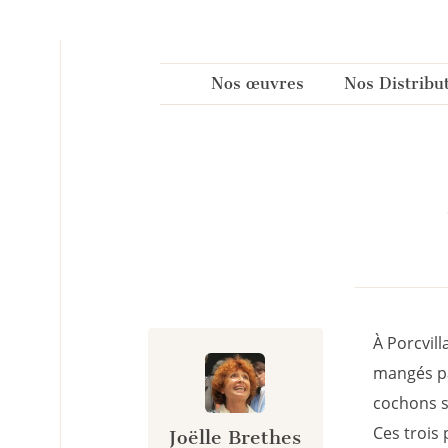
Panneau de gestion des cookies
Nos œuvres
Nos Distribu
À Porcvill
mangés par
cochons s'
Ces trois 
Joëlle Brethes