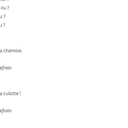
-tu ?
u ?
u ?
a chemise.
efrain
 culotte !
efrain