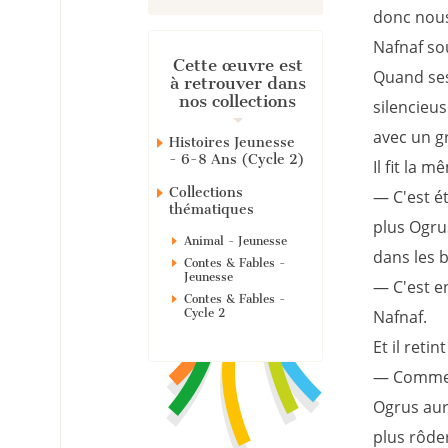
donc nous
Nafnaf sou
Cette œuvre est
Quand ses 
à retrouver dans
nos collections
silencieuse
avec un g
Histoires Jeunesse
- 6-8 Ans (Cycle 2)
Il fit la 
Collections
— C'est ét
thématiques
plus Ogru
Animal - Jeunesse
dans les b
Contes & Fables -
Jeunesse
— C'est e
Contes & Fables -
Cycle 2
Nafnaf.
Et il retin
— Comme c
Ogrus aura
plus rôde