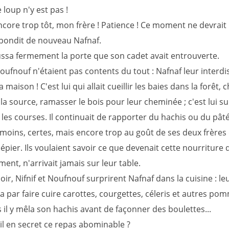
 loup n'y est pas !
ncore trop tôt, mon frère ! Patience ! Ce moment ne devrait
épondit de nouveau Nafnaf.
oussa fermement la porte que son cadet avait entrouverte.
Noufnouf n'étaient pas contents du tout : Nafnaf leur interdi
a maison ! C'est lui qui allait cueillir les baies dans la forêt,
 la source, ramasser le bois pour leur cheminée ; c'est lui s
re les courses. Il continuait de rapporter du hachis ou du pât
moins, certes, mais encore trop au goût de ses deux frères 
'épier. Ils voulaient savoir ce que devenait cette nourriture q
nt, n'arrivait jamais sur leur table.
ir, Nifnif et Noufnouf surprirent Nafnaf dans la cuisine : le
par faire cuire carottes, courgettes, céleris et autres po
s il y mêla son hachis avant de façonner des boulettes...
il en secret ce repas abominable ?