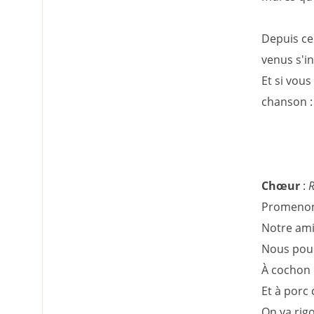
Depuis ce
venus s'in
Et si vou
chanson :
Chœur
:
R
Promenons
Notre ami
Nous pou
À cochon
Et à porc 
On va rigo