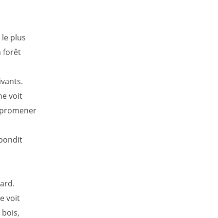
 le plus
a forêt
ivants.
ne voit
e promener
pondit
ard.
e voit
 bois,