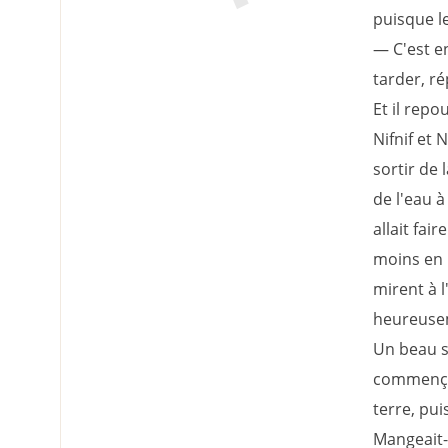
puisque le
— C'est e
tarder, r
Et il rep
Nifnif et 
sortir de l
de l'eau à
allait fai
moins en 
mirent à l
heureuseme
Un beau so
commença 
terre, pui
Mangeait-