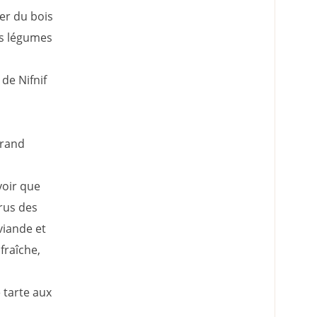
er du bois
es légumes
de Nifnif
grand
voir que
grus des
viande et
fraîche,
e tarte aux