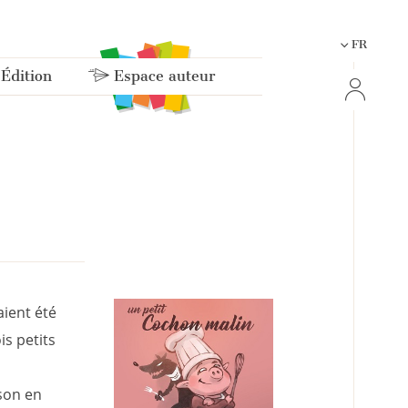
FR
 Édition
Espace auteur
n
aient été
is petits
ison en