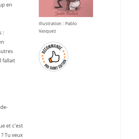
oup en
Illustration : Pablo
Vasquez
 :
en
autres
fallait
rde-
e et c'est
 ? Tu veux