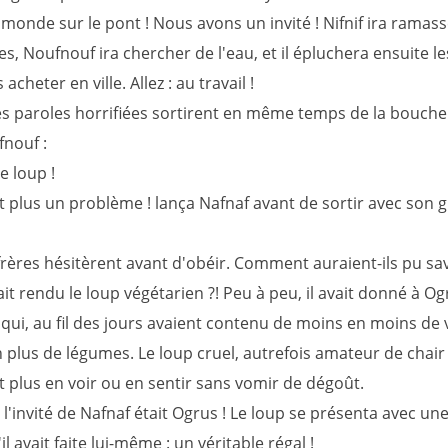
monde sur le pont ! Nous avons un invité ! Nifnif ira ramass
es, Noufnouf ira chercher de l'eau, et il épluchera ensuite l
 acheter en ville. Allez : au travail !
 paroles horrifiées sortirent en même temps de la bouche 
fnouf :
e loup !
t plus un problème ! lança Nafnaf avant de sortir avec son 
frères hésitèrent avant d'obéir. Comment auraient-ils pu sa
it rendu le loup végétarien ?! Peu à peu, il avait donné à O
 qui, au fil des jours avaient contenu de moins en moins de 
 plus de légumes. Le loup cruel, autrefois amateur de chair 
t plus en voir ou en sentir sans vomir de dégoût.
, l'invité de Nafnaf était Ogrus ! Le loup se présenta avec un
l avait faite lui-même : un véritable régal !