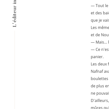
— Tout le 
et des bai
que je vais
Les mêmes
et de Nou
— Mais... l
— Ce n'es
panier.
Les deux 
Nafnaf ava
boulettes
de plus en
ne pouvai
D'ailleurs
mûres qu'i