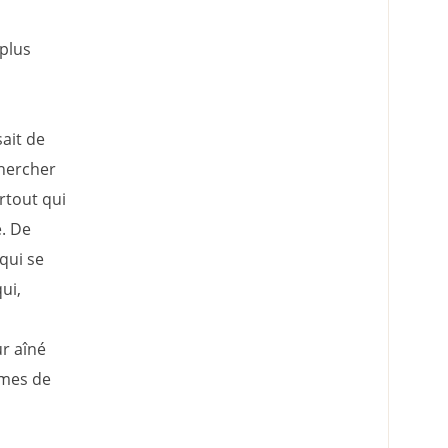
 plus
sait de
 chercher
urtout qui
é. De
qui se
ui,
ur aîné
mmes de