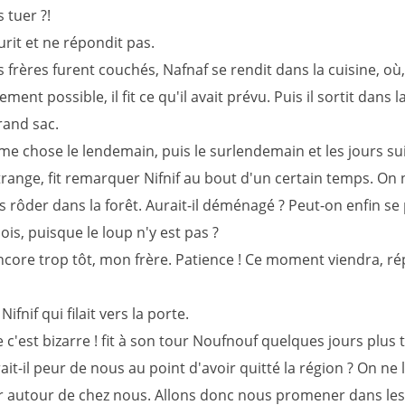
 tuer ?!
rit et ne répondit pas.
frères furent couchés, Nafnaf se rendit dans la cuisine, où,
ment possible, il fit ce qu'il avait prévu. Puis il sortit dans l
rand sac.
même chose le lendemain, puis le surlendemain et les jours su
range, fit remarquer Nifnif au bout d'un certain temps. On 
s rôder dans la forêt. Aurait-il déménagé ? Peut-on enfin s
ois, puisque le loup n'y est pas ?
ncore trop tôt, mon frère. Patience ! Ce moment viendra, ré
t Nifnif qui filait vers la porte.
'est bizarre ! fit à son tour Noufnouf quelques jours plus t
it-il peur de nous au point d'avoir quitté la région ? On ne l
r autour de chez nous. Allons donc nous promener dans les