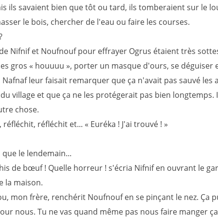
is ils savaient bien que tôt ou tard, ils tomberaient sur le l
asser le bois, chercher de l'eau ou faire les courses.
?
de Nifnif et Noufnouf pour effrayer Ogrus étaient très sottes
es gros « houuuu », porter un masque d'ours, se déguiser 
 Nafnaf leur faisait remarquer que ça n'avait pas sauvé les 
du village et que ça ne les protégerait pas bien longtemps. Il 
utre chose.
, réfléchit, réfléchit et... « Euréka ! J'ai trouvé ! »
i que le lendemain...
s de bœuf ! Quelle horreur ! s'écria Nifnif en ouvrant le ga
 la maison.
u, mon frère, renchérit Noufnouf en se pinçant le nez. Ça pu
our nous. Tu ne vas quand même pas nous faire manger ça