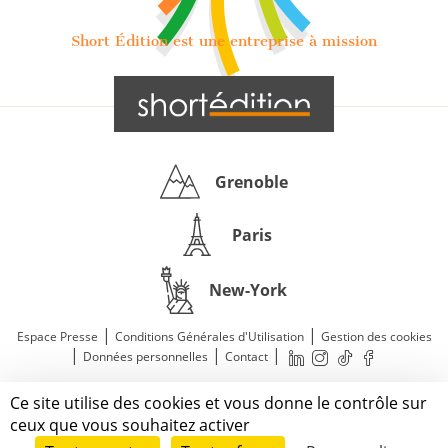
Short Édition est une entreprise à mission
Grenoble
Paris
New-York
|
|
Espace Presse
Conditions Générales d'Utilisation
Gestion des cookies
|
|
|
Données personnelles
Contact
—
© 2011—2026 Short Édition. Tous droits réservés.
Ce site utilise des cookies et vous donne le contrôle sur
Mentions légales
ceux que vous souhaitez activer