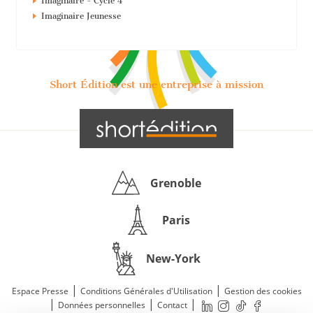
Imaginaire - Cycle 4
Imaginaire Jeunesse
Short Édition est une entreprise à mission
Grenoble
Paris
New-York
|
|
Espace Presse
Conditions Générales d'Utilisation
Gestion des cookies
|
|
|
Données personnelles
Contact