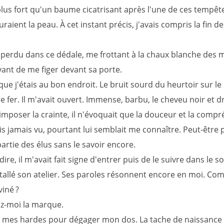
plus fort qu'un baume cicatrisant après l'une de ces tempêt
raient la peau. À cet instant précis, j'avais compris la fin 
s perdu dans ce dédale, me frottant à la chaux blanche des 
vant de me figer devant sa porte.
 que j'étais au bon endroit. Le bruit sourd du heurtoir sur le
e fer. Il m'avait ouvert. Immense, barbu, le cheveu noir et dru
imposer la crainte, il n'évoquait que la douceur et la comp
ais jamais vu, pourtant lui semblait me connaître. Peut-être
 partie des élus sans le savoir encore.
dire, il m'avait fait signe d'entrer puis de le suivre dans le s
nstallé son atelier. Ses paroles résonnent encore en moi. C
viné ?
z-moi la marque.
té mes hardes pour dégager mon dos. La tache de naissance é