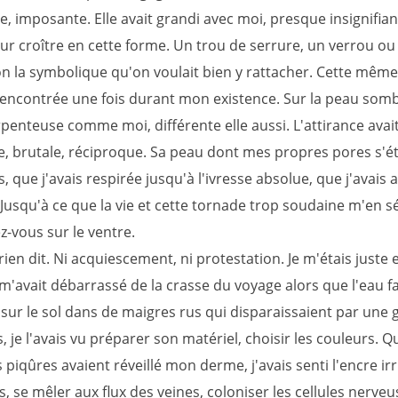
le, imposante. Elle avait grandi avec moi, presque insignifia
ur croître en cette forme. Un trou de serrure, un verrou ou
on la symbolique qu'on voulait bien y rattacher. Cette mêm
s rencontrée une fois durant mon existence. Sur la peau som
penteuse comme moi, différente elle aussi. L'attirance avait
, brutale, réciproque. Sa peau dont mes propres pores s'ét
 que j'avais respirée jusqu'à l'ivresse absolue, que j'avais
 Jusqu'à ce que la vie et cette tornade trop soudaine m'en s
z-vous sur le ventre.
 rien dit. Ni acquiescement, ni protestation. Je m'étais juste 
m'avait débarrassé de la crasse du voyage alors que l'eau 
 sur le sol dans de maigres rus qui disparaissaient par une g
is, je l'avais vu préparer son matériel, choisir les couleurs. 
piqûres avaient réveillé mon derme, j'avais senti l'encre ir
 se mêler aux flux des veines, coloniser les cellules nerveu