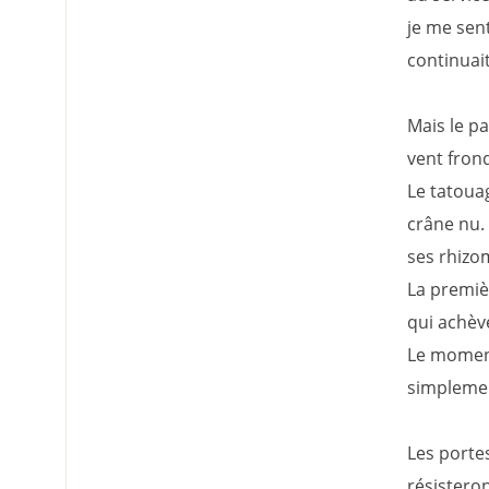
je me sen
continuait
Mais le pa
vent frond
Le tatoua
crâne nu. 
ses rhizo
La premièr
qui achève
Le moment 
simplemen
Les portes
résisteron