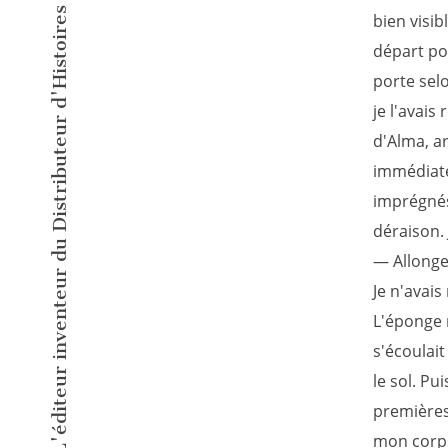
L'éditeur inventeur du Distributeur d'Histoires Courtes !
bien visib
départ po
porte sel
je l'avai
d'Alma, ar
immédiate
imprégnés,
déraison.
— Allonge
Je n'avais
L'éponge 
s'écoulait
le sol. Pu
premières 
mon corps,