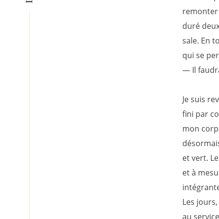
remonter 
duré deux
sale. En t
qui se per
— Il faudr
Je suis re
fini par 
mon corps
désormais
et vert. L
et à mesur
intégrant
Les jours
au servic