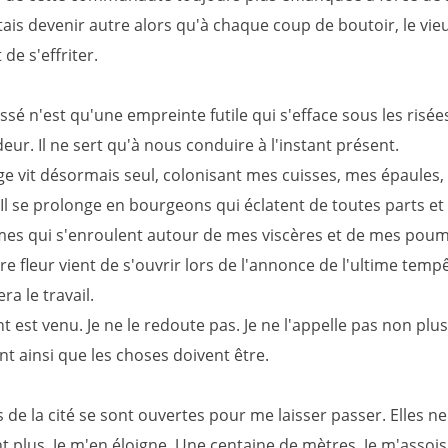
tais devenir autre alors qu'à chaque coup de boutoir, le vi
 de s'effriter.
ssé n'est qu'une empreinte futile qui s'efface sous les risée
eur. Il ne sert qu'à nous conduire à l'instant présent.
ge vit désormais seul, colonisant mes cuisses, mes épaules
Il se prolonge en bourgeons qui éclatent de toutes parts et 
mes qui s'enroulent autour de mes viscères et de mes pou
e fleur vient de s'ouvrir lors de l'annonce de l'ultime tempê
ra le travail.
est venu. Je ne le redoute pas. Je ne l'appelle pas non plus
t ainsi que les choses doivent être.
 de la cité se sont ouvertes pour me laisser passer. Elles ne
t plus. Je m'en éloigne. Une centaine de mètres. Je m'assois