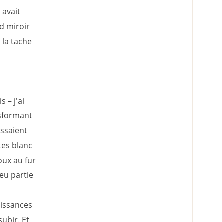
 avait
d miroir
 la tache
 – j'ai
nsformant
ssaient
es blanc
oux au fur
peu partie
aissances
ubir. Et