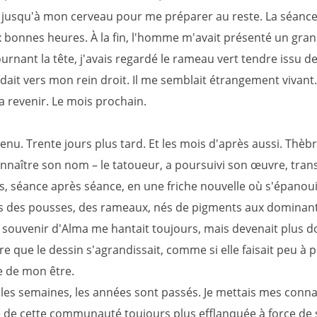
jusqu'à mon cerveau pour me préparer au reste. La séance
 bonnes heures. À la fin, l'homme m'avait présenté un gran
ournant la tête, j'avais regardé le rameau vert tendre issu de
dait vers mon rein droit. Il me semblait étrangement vivant.
a revenir. Le mois prochain.
venu. Trente jours plus tard. Et les mois d'après aussi. Thèbris
connaître son nom – le tatoueur, a poursuivi son œuvre, tra
, séance après séance, en une friche nouvelle où s'épanoui
 des pousses, des rameaux, nés de pigments aux dominant
e souvenir d'Alma me hantait toujours, mais devenait plus d
e que le dessin s'agrandissait, comme si elle faisait peu à 
e de mon être.
, les semaines, les années sont passés. Je mettais mes conn
e de cette communauté toujours plus efflanquée à force de s