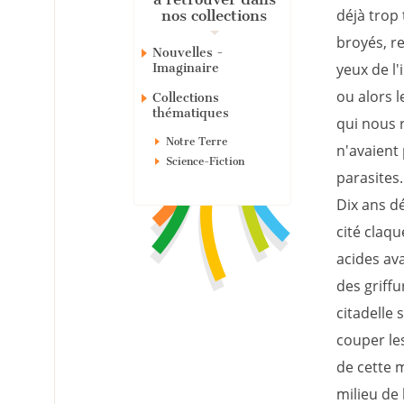
déjà trop 
nos collections
broyés, r
Nouvelles -
yeux de l'
Imaginaire
ou alors l
Collections
thématiques
qui nous 
Notre Terre
n'avaient
Science-Fiction
parasites.
Dix ans dé
cité claq
acides av
des griff
citadelle 
couper le
de cette 
milieu de 