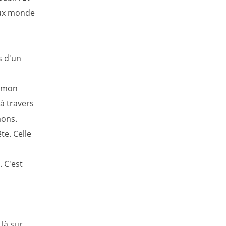
eux monde
s d'un
, mon
à travers
mons.
te. Celle
. C'est
 là sur