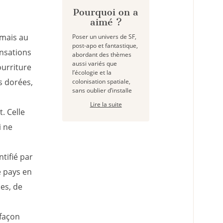
Pourquoi on a
aimé ?
 mais au
Poser un univers de SF,
post-apo et fantastique,
ensations
abordant des thèmes
aussi variés que
ourriture
l’écologie et la
s dorées,
colonisation spatiale,
sans oublier d’installe
Lire la suite
. Celle
i ne
tifié par
e pays en
ces, de
 façon