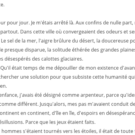
e.
our pour jour. Je m'étais arrêté là. Aux confins de nulle part,
 partout. Dans cette ville où convergeaient des odeurs et s
 Le sel de la mer, l'aigre brûlure du désert, la doucereuse p
gle presque disparue, la solitude éthérée des grandes plaine
es désespérés des calottes glaciaires.
. Qu'il était temps de me dépouiller de mon existence d'avant
chercher une solution pour que subsiste cette humanité qu
ien.
nfance, j'avais été désigné comme arpenteur, parce qu'iden
 comme différent. Jusqu'alors, mes pas m'avaient conduit d
ontinent en continent, d'île en île, d'espoirs en désespéran
ésillusions. Parce que les jeux étaient faits.
hommes s'étaient tournés vers les étoiles, il était de toute