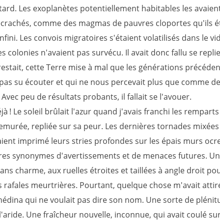
tard. Les exoplanètes potentiellement habitables les avaient
ecrachés, comme des magmas de pauvres cloportes qu'ils é
infini. Les convois migratoires s'étaient volatilisés dans le vi
es colonies n'avaient pas survécu. Il avait donc fallu se repli
restait, cette Terre mise à mal que les générations précéde
 pas su écouter et qui ne nous percevait plus que comme d
 Avec peu de résultats probants, il fallait se l'avouer.
jà ! Le soleil brûlait l'azur quand j'avais franchi les remparts
uemurée, repliée sur sa peur. Les dernières tornades mixées
aient imprimé leurs stries profondes sur les épais murs oc
ures synonymes d'avertissements et de menaces futures. U
sans charme, aux ruelles étroites et taillées à angle droit p
s rafales meurtrières. Pourtant, quelque chose m'avait atti
médina qui ne voulait pas dire son nom. Une sorte de plénit
l'aride. Une fraîcheur nouvelle, inconnue, qui avait coulé s