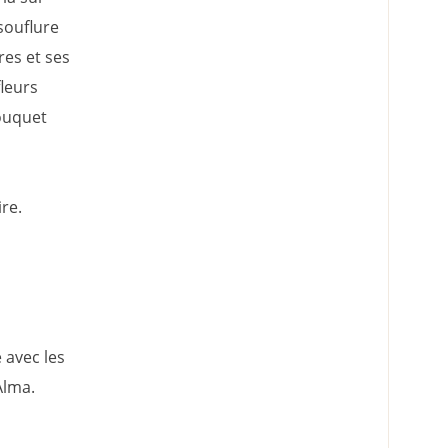
souflure
res et ses
leurs
ouquet
re.
 avec les
Alma.