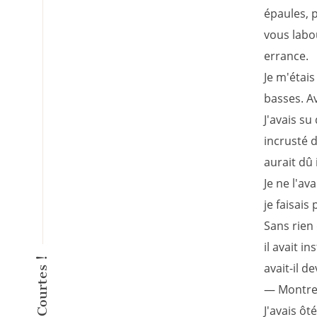
épaules, 
vous labou
errance.
Je m'étai
basses. A
J'avais su
incrusté d
aurait dû 
Je ne l'av
je faisais
Sans rien 
il avait i
avait-il de
— Montre
J'avais ô