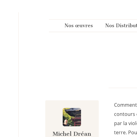
Panneau de gestion des cookies
Nos œuvres
Nos Distribu
Comment t
contours c
par la vio
terre. Po
Michel Dréan