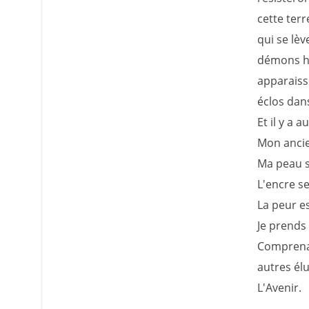
cette ter
qui se lèv
démons hu
apparaiss
éclos dan
Et il y a a
Mon ancie
Ma peau s
L'encre se
La peur e
Je prends 
Comprenan
autres él
L'Avenir.