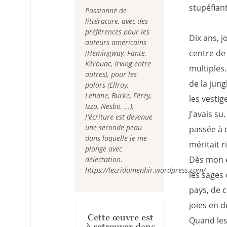
stupéfiant
Passionné de
littérature, avec des
préférences pour les
Dix ans, j
auteurs américains
centre de
(Hemingway, Fante,
Kérouac, Irving entre
multiples.
autres), pour les
de la jun
polars (Ellroy,
Lehane, Burke, Férey,
les vestig
Izzo, Nesbo, ...),
J'avais su
l'écriture est devenue
une seconde peau
passée à 
dans laquelle je me
méritait r
plonge avec
Dès mon e
délectation.
https://lecridumenhir.wordpress.com/
les sages
pays, de c
joies en d
Cette œuvre est
Quand les 
à retrouver dans