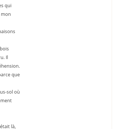
es qui
de mon
maisons
 bois
. Il
réhension.
 parce que
ous-sol où
omment
tait là,