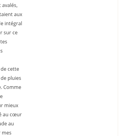
 avalés,
taient aux
de intégral
er sur ce
ntes
es
 de cette
 de pluies
re. Comme
ne
our mieux
ré au cœur
ude au
ur mes