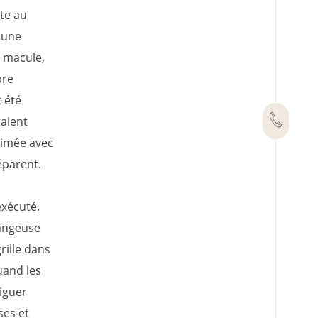
nte au
 une
e macule,
bre
 été
aient
 aimée avec
éparent.
exécuté.
fangeuse
rille dans
Quand les
riguer
ses et