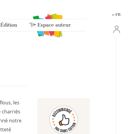
FR
 Édition
Espace auteur
lous, les
e charriés
onné notre
tteté