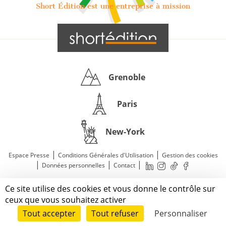
Short Édition est une entreprise à mission
Grenoble
Paris
New-York
|
|
Espace Presse
Conditions Générales d'Utilisation
Gestion des cookies
|
|
|
Données personnelles
Contact
—
© 2011—2026 Short Édition. Tous droits réservés.
Ce site utilise des cookies et vous donne le contrôle sur
Mentions légales
ceux que vous souhaitez activer
Tout accepter
Tout refuser
Personnaliser