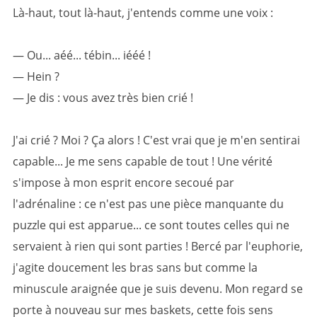
Là-haut, tout là-haut, j'entends comme une voix :
— Ou... aéé... tébin... iééé !
— Hein ?
— Je dis : vous avez très bien crié !
J'ai crié ? Moi ? Ça alors ! C'est vrai que je m'en sentirai
capable... Je me sens capable de tout ! Une vérité
s'impose à mon esprit encore secoué par
l'adrénaline : ce n'est pas une pièce manquante du
puzzle qui est apparue... ce sont toutes celles qui ne
servaient à rien qui sont parties ! Bercé par l'euphorie,
j'agite doucement les bras sans but comme la
minuscule araignée que je suis devenu. Mon regard se
porte à nouveau sur mes baskets, cette fois sens