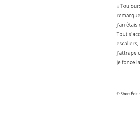
« Toujour
remarquer
j'arrêtais 
Tout s'ac
escaliers,
j'attrape
je fonce l
© Short Éditi