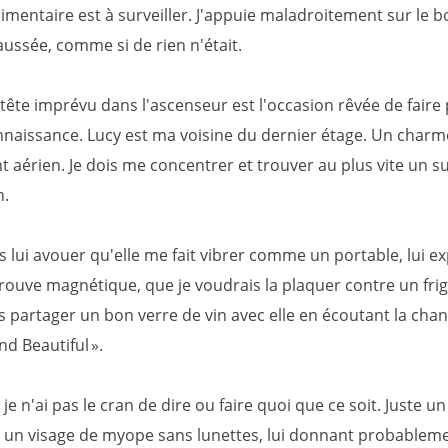
limentaire est à surveiller. J'appuie maladroitement sur le 
aussée, comme si de rien n'était.
tête imprévu dans l'ascenseur est l'occasion rêvée de faire 
naissance. Lucy est ma voisine du dernier étage. Un charme
 aérien. Je dois me concentrer et trouver au plus vite un su
n.
s lui avouer qu'elle me fait vibrer comme un portable, lui e
trouve magnétique, que je voudrais la plaquer contre un fri
is partager un bon verre de vin avec elle en écoutant la cha
d Beautiful ».
, je n'ai pas le cran de dire ou faire quoi que ce soit. Juste u
r un visage de myope sans lunettes, lui donnant probablem