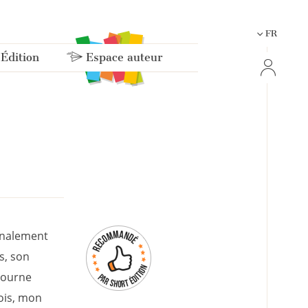
FR
 Édition
Espace auteur
hinalement
s, son
etourne
ois, mon