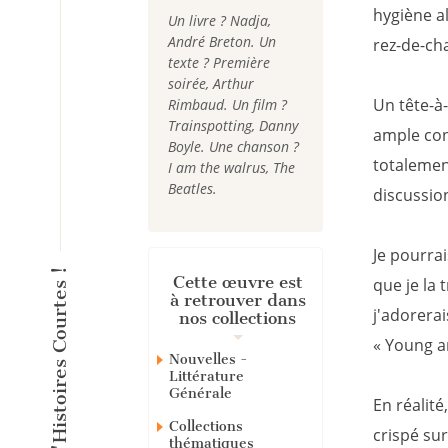
hygiène a
Un livre ? Nadja,
André Breton. Un
rez-de-ch
texte ? Première
soirée, Arthur
Un tête-à-
Rimbaud. Un film ?
Trainspotting, Danny
ample con
Boyle. Une chanson ?
totalement
I am the walrus, The
Beatles.
discussio
Je pourrai
Cette œuvre est
que je la 
à retrouver dans
j'adorera
nos collections
« Young an
Nouvelles -
Littérature
Générale
En réalité
Collections
crispé su
thématiques