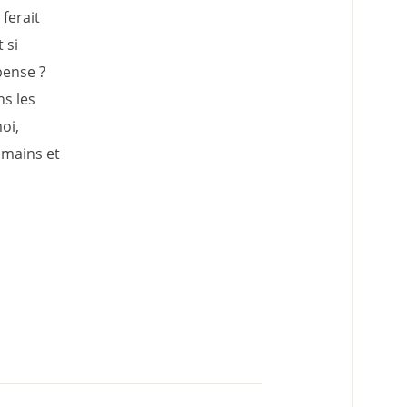
ferait
 si
 pense ?
s les
oi,
 mains et