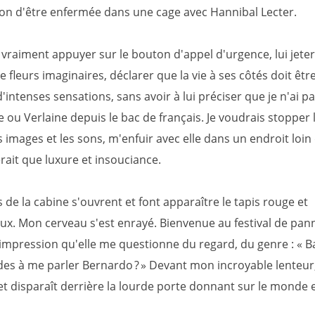
ion d'être enfermée dans une cage avec Hannibal Lecter.
 vraiment appuyer sur le bouton d'appel d'urgence, lui jete
 fleurs imaginaires, déclarer que la vie à ses côtés doit êtr
intenses sensations, sans avoir à lui préciser que je n'ai pa
 ou Verlaine depuis le bac de français. Je voudrais stopper 
s images et les sons, m'enfuir avec elle dans un endroit loin 
rait que luxure et insouciance.
 de la cabine s'ouvrent et font apparaître le tapis rouge et
ux. Mon cerveau s'est enrayé. Bienvenue au festival de pan
 l'impression qu'elle me questionne du regard, du genre : « B
ides à me parler Bernardo ? » Devant mon incroyable lenteur
et disparaît derrière la lourde porte donnant sur le monde e