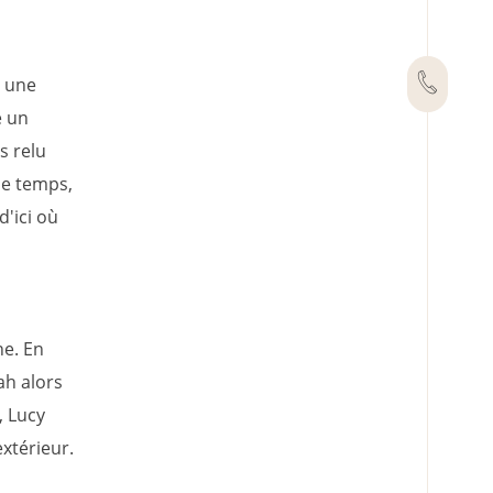
r une
e un
s relu
le temps,
d'ici où
ne. En
ah alors
, Lucy
xtérieur.