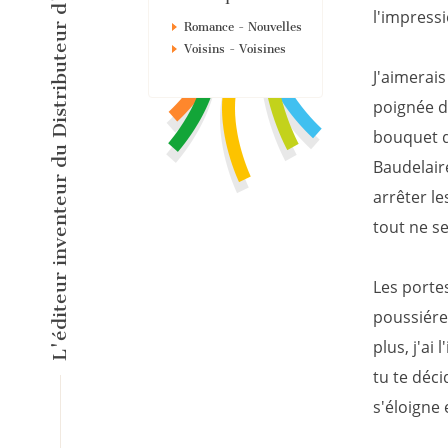
L'éditeur inventeur du Distributeur d'Histoires Courtes !
l'impress
Romance - Nouvelles
Voisins - Voisines
J'aimerais
poignée de
bouquet d'
Baudelaire
arrêter le
tout ne se
Les portes
poussiére
plus, j'ai
tu te déc
s'éloigne 