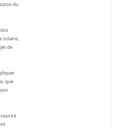
bouton du
plus
 solaire,
jet de
xpliquer
go, que
nson
n sourire
ent