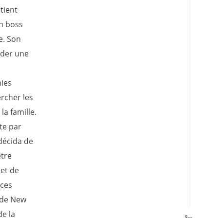
tient
n boss
e. Son
rder une
mies
rcher les
la famille.
te par
décida de
être
 et de
 ces
t de New
de la