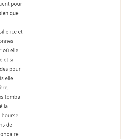
tuent pour
bien que
ilience et
bonnes
 où elle
 et si
udes pour
s elle
ère,
les tomba
é la
a bourse
ons de
condaire