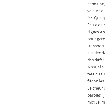
condition,
valeurs et
fer. Quel
Faute de m
dignes à s
pour gard
transport 
elle décid
des différ
Ainsi, ell
tête du tu
fléchit le
Seigneur a
paroles : 
motive, m