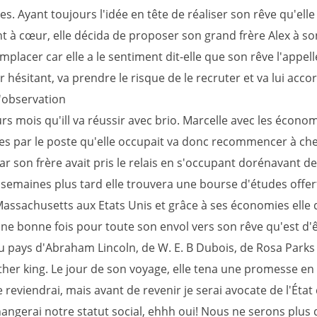
s. Ayant toujours l'idée en tête de réaliser son rêve qu'elle 
 à cœur, elle décida de proposer son grand frère Alex à so
mplacer car elle a le sentiment dit-elle que son rêve l'appell
hésitant, va prendre le risque de le recruter et va lui acco
'observation
rs mois qu'ill va réussir avec brio. Marcelle avec les écono
s par le poste qu'elle occupait va donc recommencer à che
r son frère avait pris le relais en s'occupant dorénavant de 
semaines plus tard elle trouvera une bourse d'études offer
 Massachusetts aux Etats Unis et grâce à ses économies elle 
ne bonne fois pour toute son envol vers son rêve qu'est d'
u pays d'Abraham Lincoln, de W. E. B Dubois, de Rosa Parks
ther king. Le jour de son voyage, elle tena une promesse en
e reviendrai, mais avant de revenir je serai avocate de l'Éta
hangerai notre statut social, ehhh oui! Nous ne serons plus 