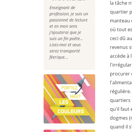
la tâche n
Enseignant de
quartier 
profession, je suis un
passionné de lecture
manteau d
et en mon sens
où tout es
j'ajouterai que je
ceci dû au
suis un fin poète...
Lisez-moi et vous
revenus s
serez transporté
accède à l
féerique...
l'irrégula
procurer 
l'alimenta
régulière
quartiers
qu'il faut
dogmes (re
quand il s