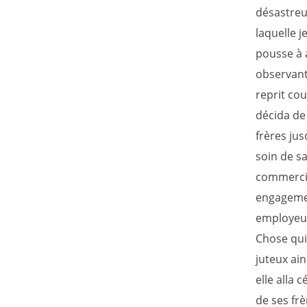
désastreus
laquelle j
pousse à a
observant
reprit co
décida de 
frères jus
soin de s
commercia
engagemen
employeur
Chose qui 
juteux ain
elle alla 
de ses frè