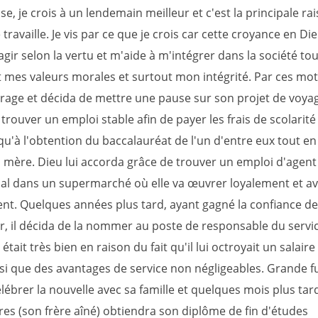
e, je crois à un lendemain meilleur et c'est la principale ra
e travaille. Je vis par ce que je crois car cette croyance en D
gir selon la vertu et m'aide à m'intégrer dans la société to
 mes valeurs morales et surtout mon intégrité. Par ces mots
urage et décida de mettre une pause sur son projet de voyag
trouver un emploi stable afin de payer les frais de scolarité
qu'à l'obtention du baccalauréat de l'un d'entre eux tout e
a mère. Dieu lui accorda grâce de trouver un emploi d'agent
l dans un supermarché où elle va œuvrer loyalement et a
t. Quelques années plus tard, ayant gagné la confiance de
, il décida de la nommer au poste de responsable du service
était très bien en raison du fait qu'il lui octroyait un salaire
si que des avantages de service non négligeables. Grande fut
célébrer la nouvelle avec sa famille et quelques mois plus tard
res (son frère aîné) obtiendra son diplôme de fin d'études