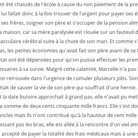
ont été chassés de l'école à cause du non paiement de la pr
l lui fallait donc à la fois trouver de l'argent pour payer ses 
 ses frères, soigner son père et s'occuper de la pension ali
a maison, car sa mère paralysée est clouée sur un fauteuil 
asculaire cérébral suite à la chute de son mari. Et comme s'i
pas, les petites économies qu'avait fait son père avant de se
état ont été dépensées pour qu'on puisse effectuer les pre
ssaires à sa survie. Malgré cette calamité, Marcelle n'a pas 
est retrouvée dans l'urgence de cumuler plusieurs jobs. Son 
était de sauver la vie de son père qui souffrait d'une hernie
t la date butoire approchait à grand pas, elle n'avait pu met
la somme de deux cents cinquante mille francs. Elle s'est d
ncles mais Ils n'ont contribué qu'à la hauteur de cent mille
issant pas les bras, elle est allée à la rencontre d'un viel am
 accepté de payer la totalité des frais médicaux mais à une 