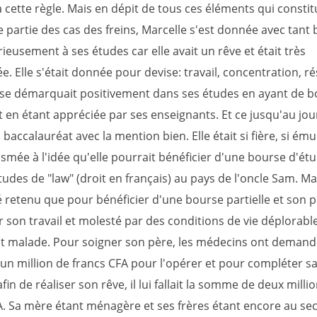
 cette règle. Mais en dépit de tous ces éléments qui consti
 partie des cas des freins, Marcelle s'est donnée avec tant 
ieusement à ses études car elle avait un rêve et était très
. Elle s'était donnée pour devise: travail, concentration, rés
 se démarquait positivement dans ses études en ayant de 
 en étant appréciée par ses enseignants. Et ce jusqu'au jour
baccalauréat avec la mention bien. Elle était si fière, si émue
smée à l'idée qu'elle pourrait bénéficier d'une bourse d'ét
études de "law" (droit en français) au pays de l'oncle Sam. Mai
é retenu que pour bénéficier d'une bourse partielle et son p
r son travail et molesté par des conditions de vie déplorab
 malade. Pour soigner son père, les médecins ont demand
n million de francs CFA pour l'opérer et pour compléter s
fin de réaliser son rêve, il lui fallait la somme de deux milli
A. Sa mère étant ménagère et ses frères étant encore au se