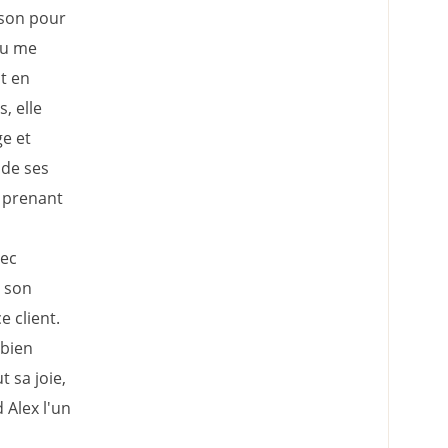
ison pour
ieu me
ut en
, elle
e et
 de ses
n prenant
vec
 son
 client.
 bien
 sa joie,
 Alex l'un