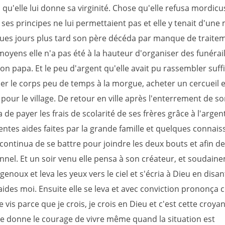
 qu'elle lui donne sa virginité. Chose qu'elle refusa mordicu
 ses principes ne lui permettaient pas et elle y tenait d'une
ques jours plus tard son père décéda par manque de traite
oyens elle n'a pas été à la hauteur d'organiser des funérail
on papa. Et le peu d'argent qu'elle avait pu rassembler suffi
er le corps peu de temps à la morgue, acheter un cercueil e
pour le village. De retour en ville après l'enterrement de so
a de payer les frais de scolarité de ses frères grâce à l'arge
entes aides faites par la grande famille et quelques connais
e continua de se battre pour joindre les deux bouts et afin de 
nnel. Et un soir venu elle pensa à son créateur, et soudaine
s genoux et leva les yeux vers le ciel et s'écria à Dieu en disant
ides moi. Ensuite elle se leva et avec conviction prononça 
je vis parce que je crois, je crois en Dieu et c'est cette croy
e donne le courage de vivre même quand la situation est