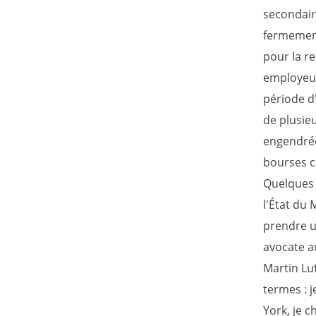
secondaire
fermement
pour la re
employeur 
période d
de plusieu
engendrée
bourses ca
Quelques 
l'État du
prendre u
avocate a
Martin Lu
termes : j
York, je c