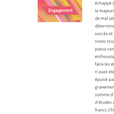
échappé à
la majeure
de mal sér
déterminée
succès et
notes tout
passa son 
enthousia
faire les 
n'avait ét
épuisé pa
gravement
somme d'u
d'études a
francs CF