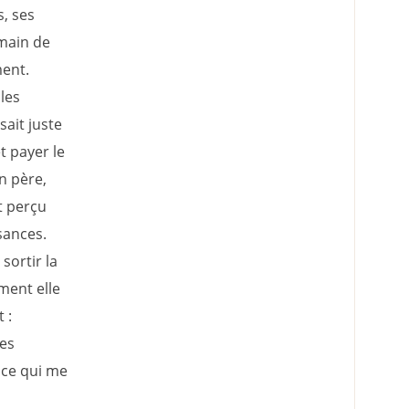
s, ses
 main de
ment.
les
sait juste
t payer le
n père,
nt perçu
sances.
sortir la
ment elle
 :
ces
ance qui me