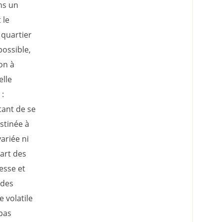
ns un
 le
 quartier
possible,
on à
elle
 :
tant de se
stinée à
variée ni
art des
esse et
 des
 volatile
 pas