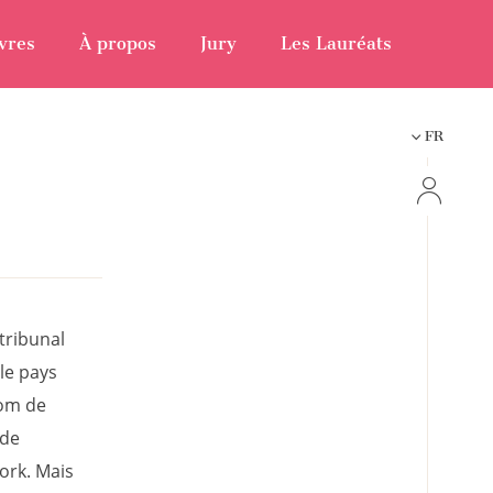
vres
À propos
Jury
Les Lauréats
FR
 tribunal
 le pays
nom de
 de
ork. Mais