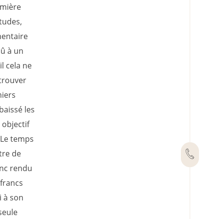
emière
études,
mentaire
dû à un
l cela ne
 trouver
miers
baissé les
objectif
. Le temps
tre de
onc rendu
 francs
i à son
seule