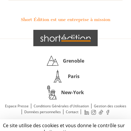
Short Édition est une entreprise à mission
Grenoble
Paris
New-York
|
|
Espace Presse
Conditions Générales d'Utilisation
Gestion des cookies
|
|
|
Données personnelles
Contact
—
© 2011—2026 Short Édition. Tous droits réservés.
Ce site utilise des cookies et vous donne le contrôle sur
Mentions légales