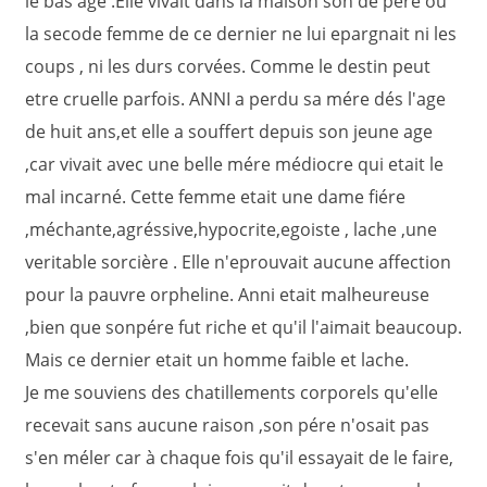
le bas age .Elle vivait dans la maison son de pére où
la secode femme de ce dernier ne lui epargnait ni les
coups , ni les durs corvées. Comme le destin peut
etre cruelle parfois. ANNI a perdu sa mére dés l'age
de huit ans,et elle a souffert depuis son jeune age
,car vivait avec une belle mére médiocre qui etait le
mal incarné. Cette femme etait une dame fiére
,méchante,agréssive,hypocrite,egoiste , lache ,une
veritable sorcière . Elle n'eprouvait aucune affection
pour la pauvre orpheline. Anni etait malheureuse
,bien que sonpére fut riche et qu'il l'aimait beaucoup.
Mais ce dernier etait un homme faible et lache.
Je me souviens des chatillements corporels qu'elle
recevait sans aucune raison ,son pére n'osait pas
s'en méler car à chaque fois qu'il essayait de le faire,