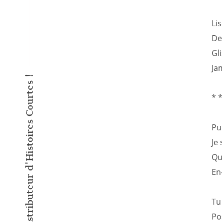
Li
De
Gl
Ja
L'éditeur inventeur du Distributeur d'Histoires Courtes !
* 
Pu
Je
Qu
En
Tu
Po