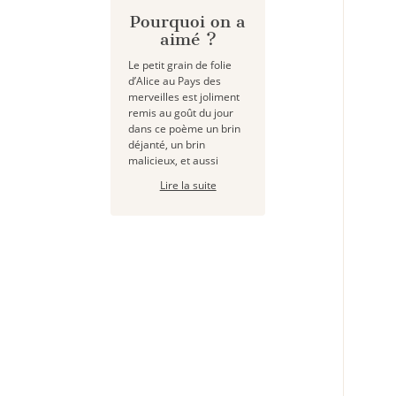
Pourquoi on a
aimé ?
Le petit grain de folie
d’Alice au Pays des
merveilles est joliment
remis au goût du jour
dans ce poème un brin
déjanté, un brin
malicieux, et aussi
Lire la suite