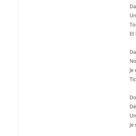
Da
Un
To
Et
Da
No
Je
Ti
Do
Dé
Un
Je 