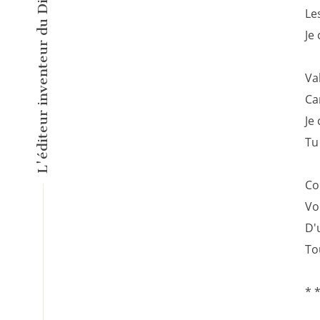
Le
Je
Va
Ca
Je
Tu 
Co
Vo
D'
To
* 