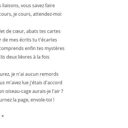
s liaisons, vous savez faire
 cours, je cours, attendez-moi
let de cœur, abats tes cartes
r de mes écrits tu t'écartes
 comprends enfin tes mystères
lis deux lièvres à la fois
urez, je n'ai aucun remords
us m'avez lue j'étais d'accord
un oiseau-cage aurais-je l'air ?
urnez la page, envole-toi !
* *