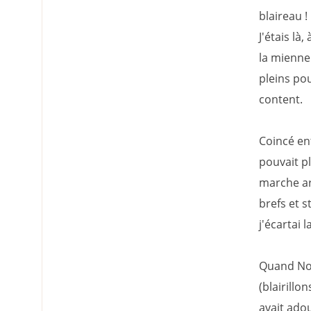
blaireau !
J'étais là
la mienne
pleins pou
content.
Coincé en
pouvait pl
marche ar
brefs et s
j'écartai 
Quand Noé
(blairillon
avait ado