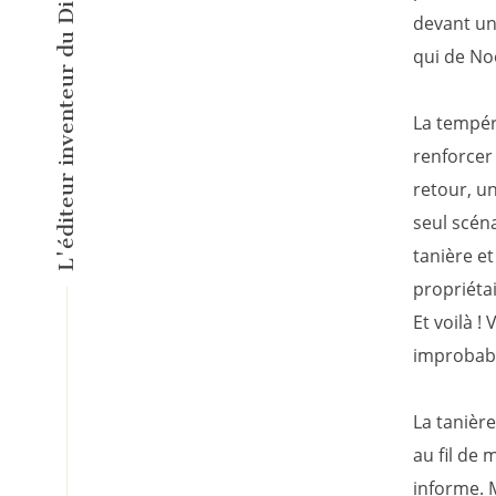
devant un
qui de Noé
La tempéra
renforcer 
retour, un
seul scéna
tanière et
propriétair
Et voilà 
improbabl
La tanièr
au fil de 
informe. 