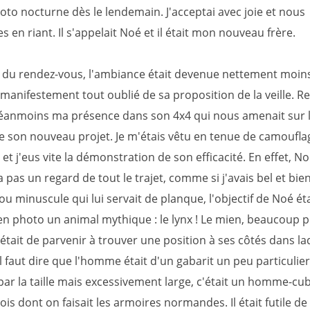
oto nocturne dès le lendemain. J'acceptai avec joie et nous
 en riant. Il s'appelait Noé et il était mon nouveau frère.
eu du rendez-vous, l'ambiance était devenue nettement moins 
manifestement tout oublié de sa proposition de la veille. R
 néanmoins ma présence dans son 4x4 qui nous amenait sur le
de son nouveau projet. Je m'étais vêtu en tenue de camoufl
 et j'eus vite la démonstration de son efficacité. En effet, N
pas un regard de tout le trajet, comme si j'avais bel et bie
ou minuscule qui lui servait de planque, l'objectif de Noé ét
en photo un animal mythique : le lynx ! Le mien, beaucoup p
tait de parvenir à trouver une position à ses côtés dans la
l faut dire que l'homme était d'un gabarit un peu particulier
ar la taille mais excessivement large, c'était un homme-cube
is dont on faisait les armoires normandes. Il était futile de