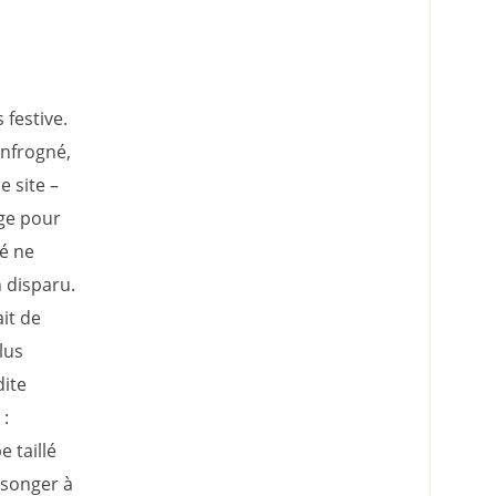
festive.
enfrogné,
 site –
age pour
oé ne
n disparu.
ait de
lus
dite
 :
 taillé
 songer à