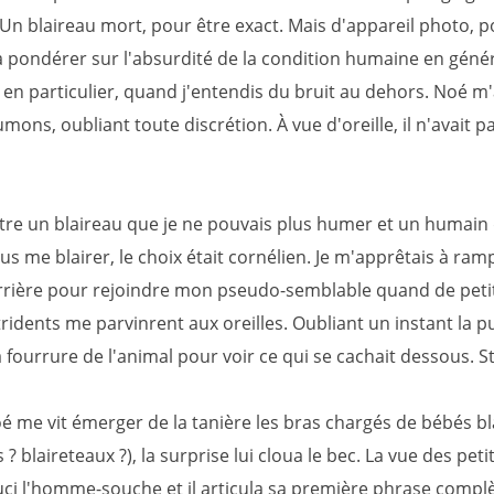
 Un blaireau mort, pour être exact. Mais d'appareil photo, p
, à pondérer sur l'absurdité de la condition humaine en génér
 en particulier, quand j'entendis du bruit au dehors. Noé m'
mons, oubliant toute discrétion. À vue d'oreille, il n'avait pas
tre un blaireau que je ne pouvais plus humer et un humain 
us me blairer, le choix était cornélien. Je m'apprêtais à ram
rière pour rejoindre mon pseudo-semblable quand de petit
tridents me parvinrent aux oreilles. Oubliant un instant la p
la fourrure de l'animal pour voir ce qui se cachait dessous. S
 me vit émerger de la tanière les bras chargés de bébés bl
s ? blaireteaux ?), la surprise lui cloua le bec. La vue des peti
uci l'homme-souche et il articula sa première phrase compl