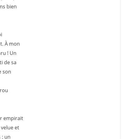
ons bien
i
it. À mon
aru ! Un
ti de sa
e son
trou
r empirait
 velue et
 : un