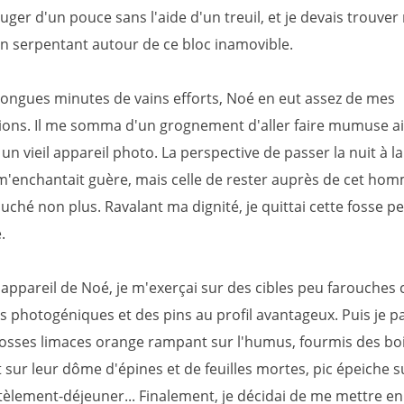
ouger d'un pouce sans l'aide d'un treuil, et je devais trouver
en serpentant autour de ce bloc inamovible.
longues minutes de vains efforts, Noé en eut assez de mes
tions. Il me somma d'un grognement d'aller faire mumuse ail
un vieil appareil photo. La perspective de passer la nuit à la
 m'enchantait guère, mais celle de rester auprès de cet h
ché non plus. Ravalant ma dignité, je quittai cette fosse p
.
'appareil de Noé, je m'exerçai sur des cibles peu farouche
s photogéniques et des pins au profil avantageux. Puis je p
grosses limaces orange rampant sur l'humus, fourmis des bo
t sur leur dôme d'épines et de feuilles mortes, pic épeiche s
tèlement-déjeuner... Finalement, je décidai de me mettre e