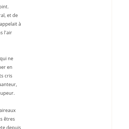
oint.
al, et de
appelait à
 l'air
qui ne
per en
s cris
uanteur,
tupeur.
aireaux
ts êtres
ète depuis