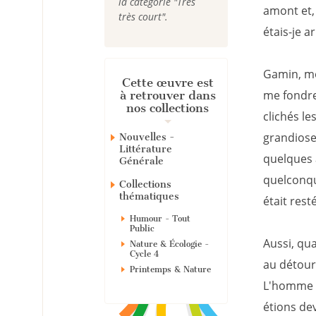
la catégorie "Très
amont et,
très court".
étais-je ar
Gamin, mo
Cette œuvre est
me fondre
à retrouver dans
nos collections
clichés le
grandiose.
Nouvelles -
Littérature
quelques 
Générale
quelconqu
Collections
thématiques
était rest
Humour - Tout
Public
Aussi, qu
Nature & Écologie -
Cycle 4
au détour 
Printemps & Nature
L'homme é
étions de