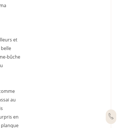
 ma
leurs et
 belle
omme-bûche
eu
s comme
assai au
is
urpris en
n planque