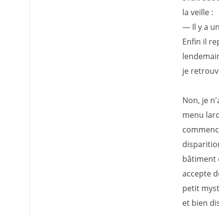
la veille :
— Il y a u
Enfin il r
lendemain
je retrouva
Non, je n'
menu larcin
commencent
dispariti
bâtiment 
accepte d
petit myst
et bien di