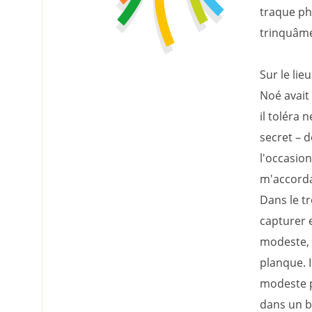
traque ph
trinquâmes
Sur le li
Noé avait 
il toléra
secret – 
l'occasion
m'accorda 
Dans le tr
capturer 
modeste, é
planque. I
modeste p
dans un bo