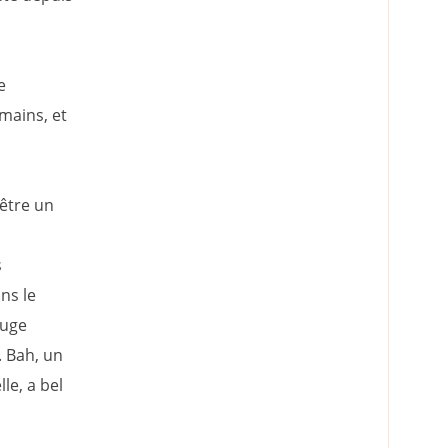
e
mains, et
-être un
s
ns le
fuge
. Bah, un
le, a bel