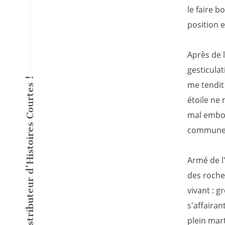
le faire b
position 
Après de 
gesticula
L'éditeur inventeur du Distributeur d'Histoires Courtes !
me tendit 
étoile ne
mal embou
commune
Armé de l
des roche
vivant : 
s'affairan
plein mar