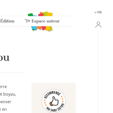
FR
 Édition
Espace auteur
ou
erre
it boyau,
 penser
t en