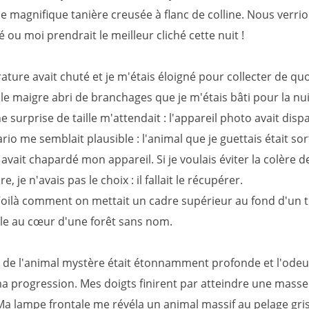
e magnifique tanière creusée à flanc de colline. Nous verri
 ou moi prendrait le meilleur cliché cette nuit !
ture avait chuté et je m'étais éloigné pour collecter de quo
le maigre abri de branchages que je m'étais bâti pour la nu
e surprise de taille m'attendait : l'appareil photo avait disp
rio me semblait plausible : l'animal que je guettais était sor
 avait chapardé mon appareil. Si je voulais éviter la colère d
e, je n'avais pas le choix : il fallait le récupérer.
! Voilà comment on mettait un cadre supérieur au fond d'un 
e au cœur d'une forêt sans nom.
e de l'animal mystère était étonnamment profonde et l'odeu
ma progression. Mes doigts finirent par atteindre une masse
Ma lampe frontale me révéla un animal massif au pelage gris