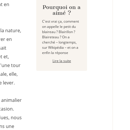
nt en
Pourquoi on a
aimé ?
C'est vrai ça, comment
on appelle le petit du
la nature,
blaireau ? Blairillon ?
Blaireteau ? On a
rer en
cherché – longtemps,
ait
sur Wikipédia – et on a
enfin la réponse
t et,
Lire la suite
d'une tour
e, elle,
 lever.
 animalier
casion.
dues, nous
ans une