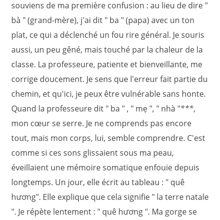
souviens de ma première confusion : au lieu de dire "
bà " (grand-mère), j'ai dit " ba " (papa) avec un ton
plat, ce qui a déclenché un fou rire général. Je souris
aussi, un peu gêné, mais touché par la chaleur de la
classe. La professeure, patiente et bienveillante, me
corrige doucement. Je sens que l'erreur fait partie du
chemin, et qu'ici, je peux être vulnérable sans honte.
Quand la professeure dit " ba " , " mẹ ", " nhà "
*
*
*
,
mon cœur se serre. Je ne comprends pas encore
tout, mais mon corps, lui, semble comprendre. C'est
comme si ces sons glissaient sous ma peau,
éveillaient une mémoire somatique enfouie depuis
longtemps. Un jour, elle écrit au tableau : " quê
hương". Elle explique que cela signifie " la terre natale
". Je répète lentement : " quê hương ". Ma gorge se