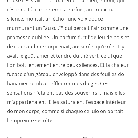
chose résistait — un battement ancien, enfoui, qui
résonnait à contretemps.
Parfois, au creux du
silence, montait un écho : une voix douce
murmurant un "ầu ơ..."
*
qui berçait l'air comme une
promesse oubliée. Un parfum furtif de feu de bois et
de riz chaud me surprenait, aussi réel qu'irréel. Il y
avait le goût amer et tendre du thé vert, celui que
l'on boit lentement entre deux silences. Et la chaleur
fugace d'un gâteau enveloppé dans des feuilles de
bananier semblait effleurer mes doigts. Ces
sensations n'étaient pas des souvenirs... mais elles
m'appartenaient. Elles saturaient l'espace intérieur
de mon corps, comme si chaque cellule en portait
l'empreinte secrète.