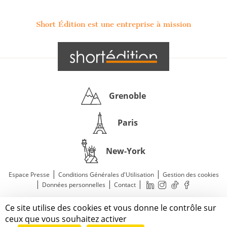
Short Édition est une entreprise à mission
Grenoble
Paris
New-York
|
|
Espace Presse
Conditions Générales d'Utilisation
Gestion des cookies
|
|
|
Données personnelles
Contact
—
© 2011—2026 Short Édition. Tous droits réservés.
Ce site utilise des cookies et vous donne le contrôle sur
Mentions légales
ceux que vous souhaitez activer